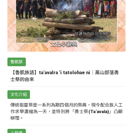
魯凱族
【魯凱族語】ta‘avalra ‘i tatolohae ni｜萬山部落勇
士祭的由來
文化介紹
傳統祖靈祭是一系列為期四個月的祭典，現今配合族人工
作求學濃縮為一天，並特別將「勇士祭(Ta‘avala)」凸顯
辦理。
小辭典