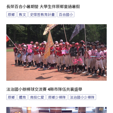
長榮百合小暑期營 大學生伴原鄉童過暑假
原鄉
教文
史懷哲教育計畫
百合國小
法治國小辦棒球交流賽 4縣市隊伍共襄盛舉
原鄉
體育
南投仁愛
原鄉少棒隊
法治國小少棒隊