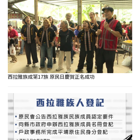
西拉雅族成第17族 原民日慶賀正名成功