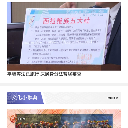
平埔專法已施行 原民身分法暫緩審查
文化小辭典