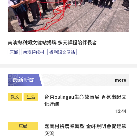
南澳撒利姆文健站揭牌 多元課程陪伴長者
原鄉
南澳碧候村
撒利姆文健站
最新新聞
台東pulingau生命故事展 香氛串起文
教文
生活
化連結
12:44
嘉蘭村拚農業轉型 金峰說明會促經驗
原鄉
交流