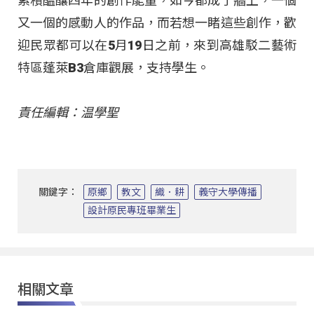
累積醞釀四年的創作能量，如今都成了牆上，一個
又一個的感動人的作品，而若想一睹這些創作，歡
迎民眾都可以在5月19日之前，來到高雄駁二藝術
特區蓬萊B3倉庫觀展，支持學生。
責任編輯：温學聖
關鍵字：
原鄉
教文
織．耕
義守大學傳播
設計原民專班畢業生
相關文章