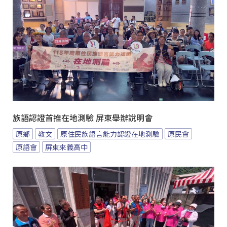
族語認證首推在地測驗 屏東舉辦說明會
原鄉
教文
原住民族語言能力認證在地測驗
原民會
原語會
屏東來義高中