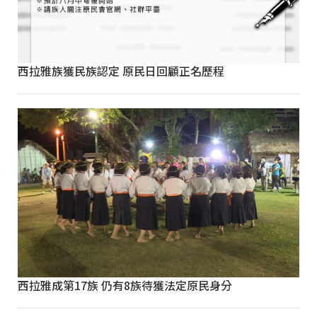
西拉雅族獲民族認定 原民日回顧正名歷程
西拉雅成第17族 仍有8族待獲法定原民身分