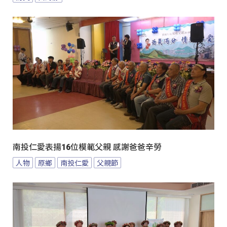
南投仁愛表揚16位模範父親 感謝爸爸辛勞
人物
原鄉
南投仁愛
父親節