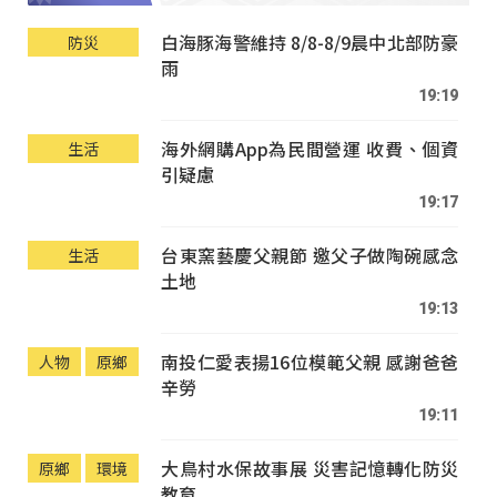
白海豚海警維持 8/8-8/9晨中北部防豪
防災
雨
19:19
海外網購App為民間營運 收費、個資
生活
引疑慮
19:17
台東窯藝慶父親節 邀父子做陶碗感念
生活
土地
19:13
南投仁愛表揚16位模範父親 感謝爸爸
人物
原鄉
辛勞
19:11
大鳥村水保故事展 災害記憶轉化防災
原鄉
環境
教育