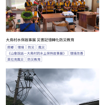
大鳥村水保故事展 災害記憶轉化防災教育
原鄉
環境
防災
風災
《山會說話－大鳥村的水土保持故事展》
環境改善
莫拉克風災
防災教育