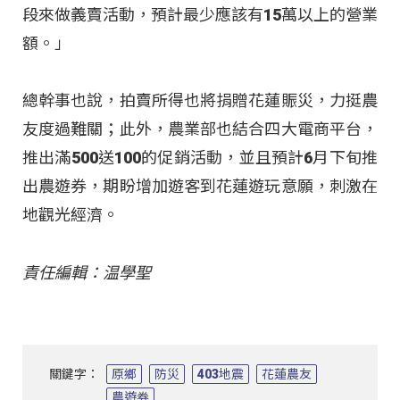
段來做義賣活動，預計最少應該有15萬以上的營業
額。」
總幹事也說，拍賣所得也將捐贈花蓮賑災，力挺農
友度過難關；此外，農業部也結合四大電商平台，
推出滿500送100的促銷活動，並且預計6月下旬推
出農遊券，期盼增加遊客到花蓮遊玩意願，刺激在
地觀光經濟。
責任編輯：温學聖
關鍵字：
原鄉
防災
403地震
花蓮農友
農遊券