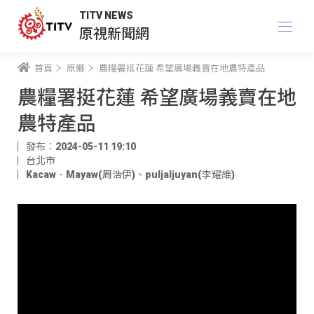
TITV NEWS
原視新聞網
首頁
原鄉
農糧署挺花蓮 希望廣場義賣在地農特產品
農糧署挺花蓮 希望廣場義賣在地
農特產品
發布：2024-05-11 19:10
台北市
Kacaw．Mayaw(周浩伊)
、
puljaljuyan(李耀維)