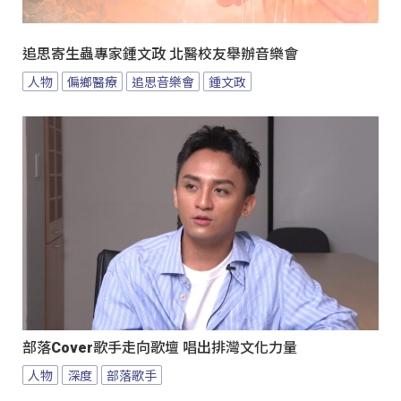
追思寄生蟲專家鍾文政 北醫校友舉辦音樂會
人物
偏鄉醫療
追思音樂會
鍾文政
部落Cover歌手走向歌壇 唱出排灣文化力量
人物
深度
部落歌手