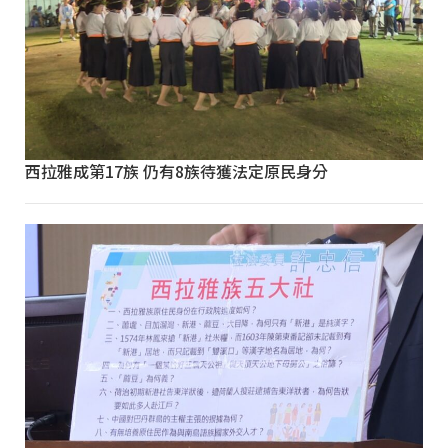
西拉雅成第17族 仍有8族待獲法定原民身分