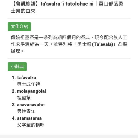
【魯凱族語】ta‘avalra ‘i tatolohae ni｜萬山部落勇
士祭的由來
文化介紹
傳統祖靈祭是一系列為期四個月的祭典，現今配合族人工
作求學濃縮為一天，並特別將「勇士祭(Ta‘avala)」凸顯
辦理。
小辭典
ta‘avalra
勇士成年禮
molapangolai
祖靈祭
asavasavahe
男性青年
atamatama
父字輩的稱呼