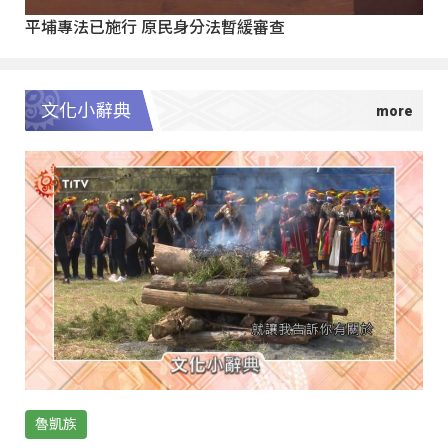
平埔專法已施行 原民身分法暫緩審查
文化小辭典
魯凱族