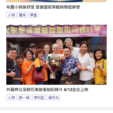
布農小將吳妤萱 首披國家隊戰袍舉起夢想
人物
體育
舉重
外籍神父深耕花東故事拍紀錄片 6/12全台上映
人物
劉一峰
博利亞
潘世光