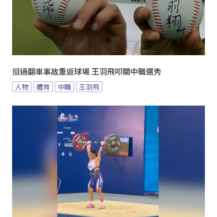
挺過翻車事故重返球場 王羽飛叩關中職選秀
人物
體育
中職
王羽飛