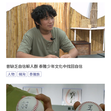
昔缺乏自信躲人群 泰雅少年文化中找回自信
人物
楊洵
泰雅族