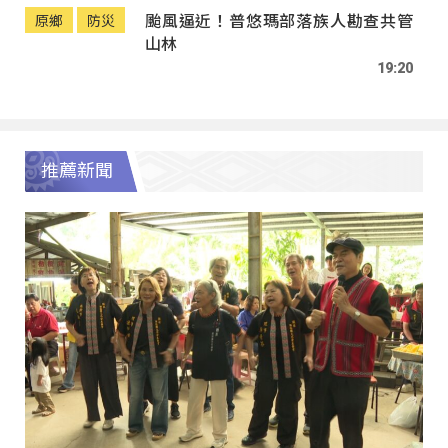
颱風逼近！普悠瑪部落族人勘查共管
原鄉
防災
山林
19:20
推薦新聞