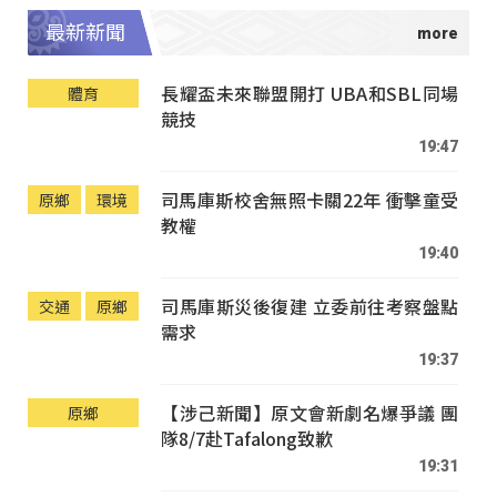
最新新聞
長耀盃未來聯盟開打 UBA和SBL同場
體育
競技
19:47
司馬庫斯校舍無照卡關22年 衝擊童受
原鄉
環境
教權
19:40
司馬庫斯災後復建 立委前往考察盤點
交通
原鄉
需求
19:37
【涉己新聞】原文會新劇名爆爭議 團
原鄉
隊8/7赴Tafalong致歉
19:31