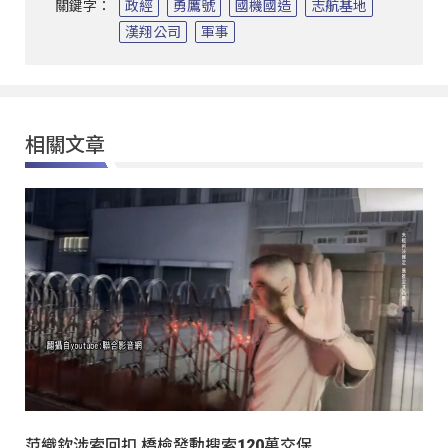
關鍵字：
政經
勇鷹號
國機國造
志航基地
漢翔公司
軍事
相關文章
范織欽涉索回扣 橋檢發動搜索120萬交保