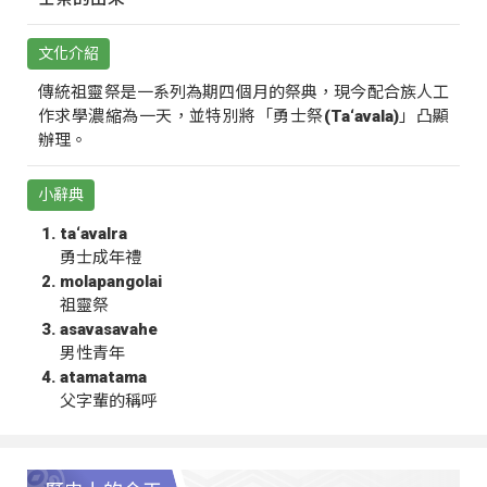
文化介紹
傳統祖靈祭是一系列為期四個月的祭典，現今配合族人工
作求學濃縮為一天，並特別將「勇士祭(Ta‘avala)」凸顯
辦理。
小辭典
ta‘avalra
勇士成年禮
molapangolai
祖靈祭
asavasavahe
男性青年
atamatama
父字輩的稱呼