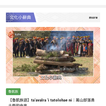
文化小辭典
魯凱族
【魯凱族語】ta‘avalra ‘i tatolohae ni｜萬山部落勇
士祭的由來