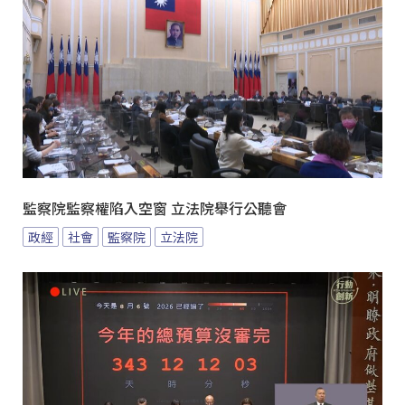
監察院監察權陷入空窗 立法院舉行公聽會
政經
社會
監察院
立法院