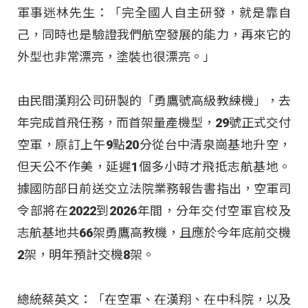
軍事迷林先生：「完全國人自主研發，就是靠自
己，同時也是驗證我們航空發展的能力，再來它的
外型也非常漂亮，塗裝也很漂亮。」
由民間漢翔公司研製的「勇鷹號高級教練機」，去
年完成首飛任務，而首架量產機型，29號正式交付
空軍，原訂上午9點20分從台中清泉崗基地升空，
但天公不作美，延遲1個多小時才飛抵志航基地。
據國防部日前送交立法院業務報告書指出，空軍司
令部將在2022到2026年間，分年交付空軍官校及
志航基地共66架勇鷹高教機，且應於今年底前交機
2架，明年預計交機8架。
總統蔡英文：「在空軍、在漢翔、在中科院，以及