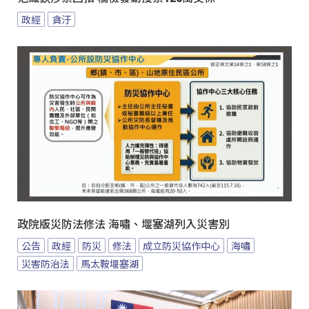
政經
貪汙
政院版災防法修法 海嘯、堰塞湖列入災害別
公告
政經
防災
修法
成立防災協作中心
海嘯
災害防治法
馬太鞍堰塞湖