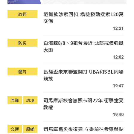
范織欽涉索回扣 橋檢發動搜索120萬
政經
交保
12:21
白海豚8/8、9離台最近 北部戒備強風
防災
大雨
12:02
長耀盃未來聯盟開打 UBA和SBL同場
體育
競技
19:47
司馬庫斯校舍無照卡關22年 衝擊童受
原鄉
環境
教權
19:40
司馬庫斯災後復建 立委前往考察盤點
交通
原鄉