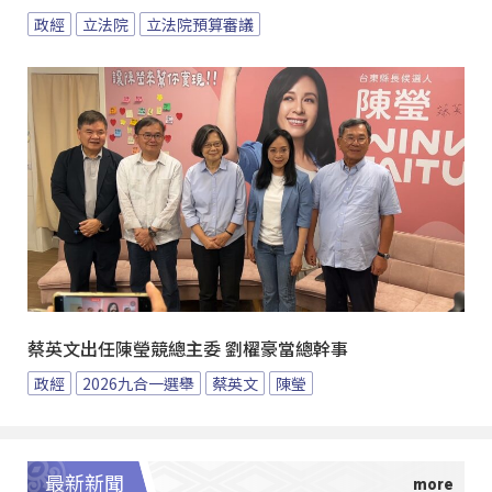
政經
立法院
立法院預算審議
蔡英文出任陳瑩競總主委 劉櫂豪當總幹事
政經
2026九合一選舉
蔡英文
陳瑩
最新新聞