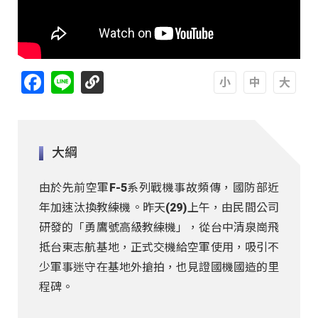
Facebook
Line
A
A
A
大綱
由於先前空軍F-5系列戰機事故頻傳，國防部近
年加速汰換教練機。昨天(29)上午，由民間公司
研發的「勇鷹號高級教練機」，從台中清泉崗飛
抵台東志航基地，正式交機給空軍使用，吸引不
少軍事迷守在基地外搶拍，也見證國機國造的里
程碑。