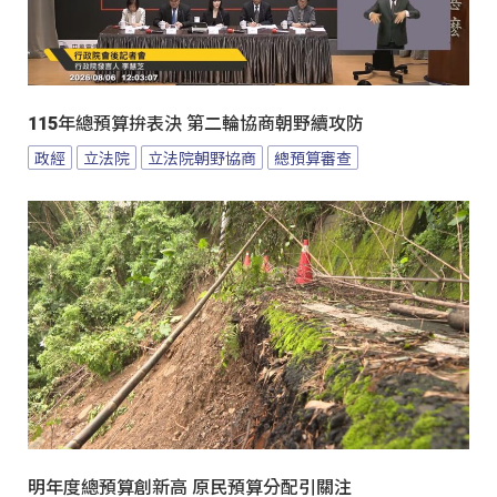
115年總預算拚表決 第二輪協商朝野續攻防
政經
立法院
立法院朝野協商
總預算審查
明年度總預算創新高 原民預算分配引關注