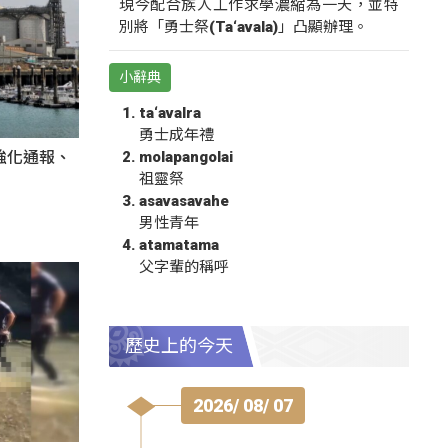
現今配合族人工作求學濃縮為一天，並特
別將「勇士祭(Ta‘avala)」凸顯辦理。
小辭典
ta‘avalra
勇士成年禮
molapangolai
強化通報、
祖靈祭
asavasavahe
男性青年
atamatama
父字輩的稱呼
歷史上的今天
2026/ 08/ 07