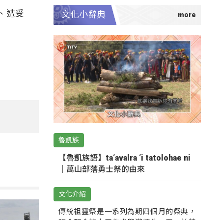
、遭受
文化小辭典
魯凱族
【魯凱族語】ta‘avalra ‘i tatolohae ni
｜萬山部落勇士祭的由來
文化介紹
傳統祖靈祭是一系列為期四個月的祭典，