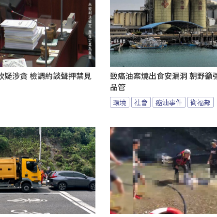
欽疑涉貪 檢調約談聲押禁見
致癌油案燒出食安漏洞 朝野籲
品管
環境
社會
癌油事件
衛福部