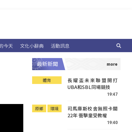
的今天
文化小辭典
活動訊息
最新新聞
長耀盃未來聯盟開打
體育
UBA和SBL同場競技
19:47
司馬庫斯校舍無照卡關
原鄉
環境
22年 衝擊童受教權
19:40