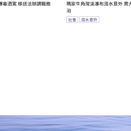
爆毒酒駕 移送法辦調職務
瑪家牛角灣溪瀑布溺水意外 男
治
社會
溺水意外