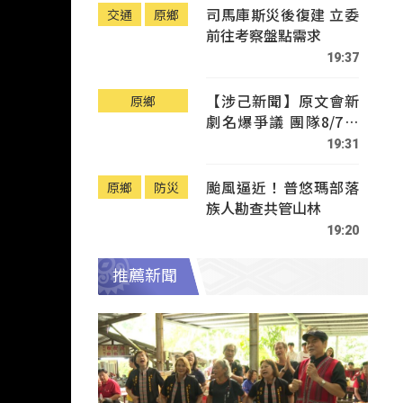
司馬庫斯災後復建 立委
交通
原鄉
前往考察盤點需求
19:37
【涉己新聞】原文會新
原鄉
劇名爆爭議 團隊8/7赴
Tafalong致歉
19:31
颱風逼近！普悠瑪部落
原鄉
防災
族人勘查共管山林
19:20
推薦新聞