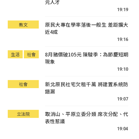
元人才
19:19
原民大專在學率落後一般生 差距擴大
教文
近4成
19:16
8月豬價破105元 陳駿季：為節慶短期
生活
社會
現象
19:10
新北原民社宅欠租千萬 將建置系統防
社會
錯漏
19:07
取消山、平原立委分類 席次分配、代
立法院
表性惹議
19:04