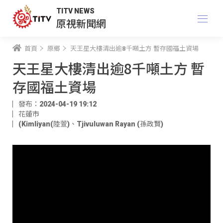
TITV NEWS
原視新聞網
首頁
原鄉
天王星大樓清出逾8千噸土方 暫存國福土資場
天王星大樓清出逾8千噸土方 暫
存國福土資場
發布：2024-04-19 19:12
花蓮市
(Kimliyan(陸萱)
、
Tjivuluwan Rayan (孫政賢)