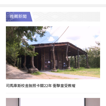
推薦新聞
司馬庫斯校舍無照卡關22年 衝擊童受教權