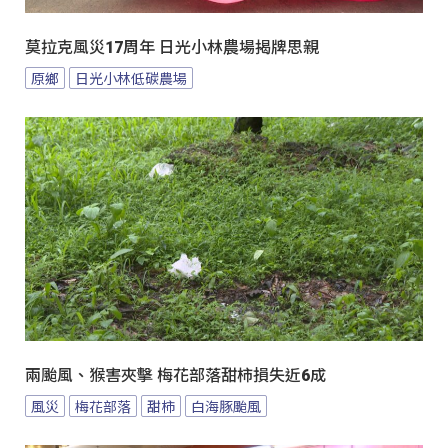
莫拉克風災17周年 日光小林農場揭牌思親
原鄉
日光小林低碳農場
兩颱風、猴害夾擊 梅花部落甜柿損失近6成
風災
梅花部落
甜柿
白海豚颱風