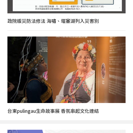
政院版災防法修法 海嘯、堰塞湖列入災害別
台東pulingau生命故事展 香氛串起文化連結