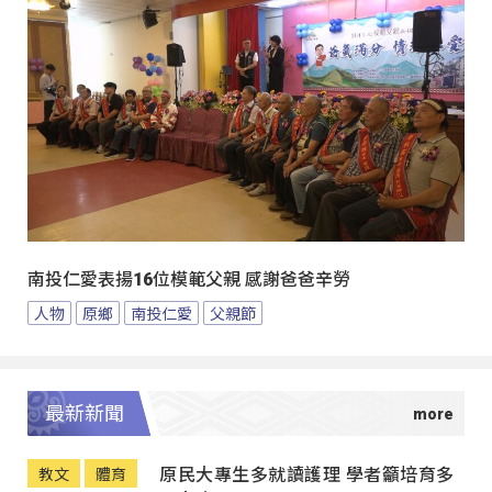
南投仁愛表揚16位模範父親 感謝爸爸辛勞
人物
原鄉
南投仁愛
父親節
最新新聞
原民大專生多就讀護理 學者籲培育多
教文
體育