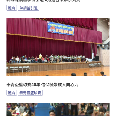
體育
陳鏞基引退
泰青盃籃球賽40年 信仰凝聚族人向心力
體育
泰青盃籃球賽