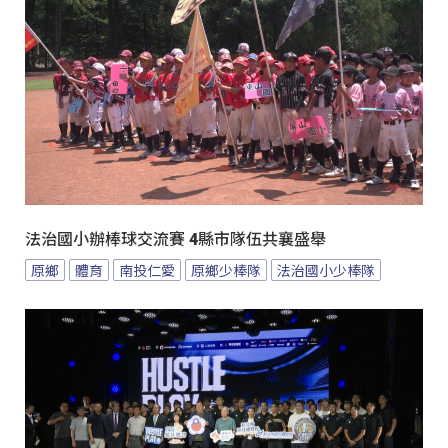
法治國小辦棒球交流賽 4縣市隊伍共襄盛舉
原鄉
體育
南投仁愛
原鄉少棒隊
法治國小少棒隊