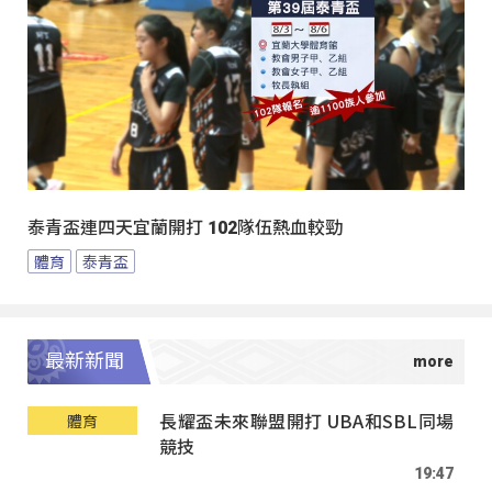
泰青盃連四天宜蘭開打 102隊伍熱血較勁
體育
泰青盃
最新新聞
長耀盃未來聯盟開打 UBA和SBL同場
體育
競技
19:47