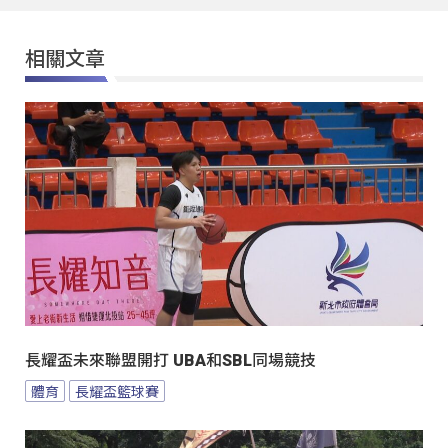
相關文章
長耀盃未來聯盟開打 UBA和SBL同場競技
體育
長耀盃籃球賽