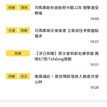
司馬庫斯校舍無照卡關22年 衝擊童受
原鄉
環境
教權
19:40
司馬庫斯災後復建 立委前往考察盤點
交通
原鄉
需求
19:37
【涉己新聞】原文會新劇名爆爭議 團
原鄉
隊8/7赴Tafalong致歉
19:31
颱風逼近！普悠瑪部落族人勘查共管
原鄉
防災
山林
19:20