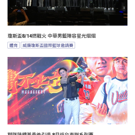
瓊斯盃8/14燃戰火 中華男籃陣容星光熠熠
體育
威廉瓊斯盃國際籃球邀請賽
獅隊陳鏞基季後引退 8月返台東辦系列賽