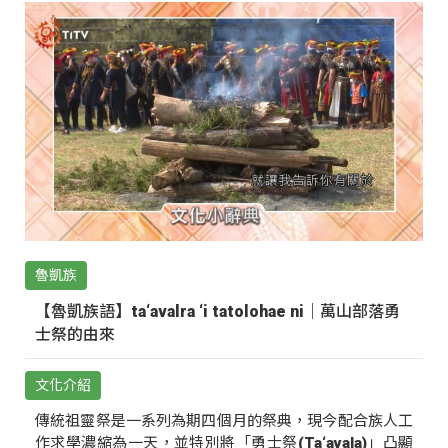
魯凱族
【魯凱族語】ta‘avalra ‘i tatolohae ni｜萬山部落勇
士祭的由來
文化介紹
傳統祖靈祭是一系列為期四個月的祭典，現今配合族人工
作求學濃縮為一天，並特別將「勇士祭(Ta‘avala)」凸顯