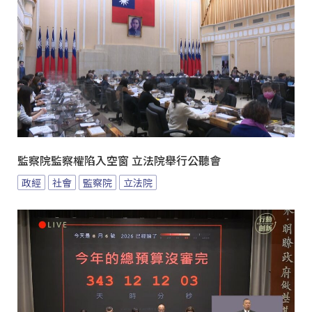
監察院監察權陷入空窗 立法院舉行公聽會
政經
社會
監察院
立法院