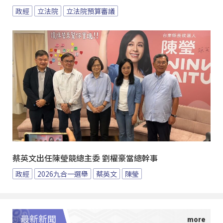
政經
立法院
立法院預算審議
蔡英文出任陳瑩競總主委 劉櫂豪當總幹事
政經
2026九合一選舉
蔡英文
陳瑩
最新新聞