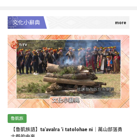
文化小辭典
魯凱族
【魯凱族語】ta‘avalra ‘i tatolohae ni｜萬山部落勇
士祭的由來