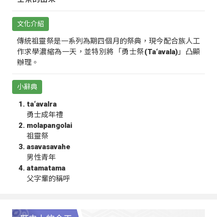
文化介紹
傳統祖靈祭是一系列為期四個月的祭典，現今配合族人工
作求學濃縮為一天，並特別將「勇士祭(Ta‘avala)」凸顯
辦理。
小辭典
ta‘avalra
勇士成年禮
molapangolai
祖靈祭
asavasavahe
男性青年
atamatama
父字輩的稱呼