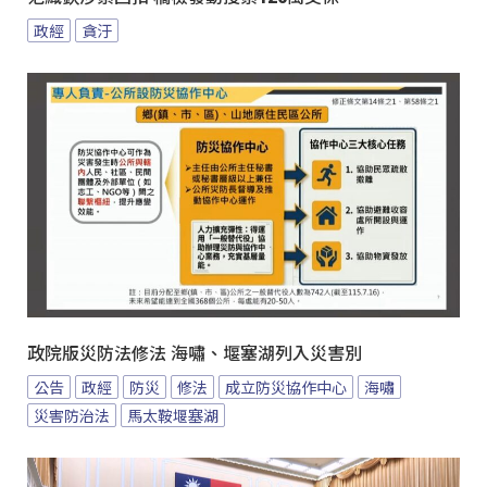
政經
貪汙
政院版災防法修法 海嘯、堰塞湖列入災害別
公告
政經
防災
修法
成立防災協作中心
海嘯
災害防治法
馬太鞍堰塞湖