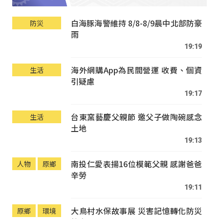
白海豚海警維持 8/8-8/9晨中北部防豪
防災
雨
19:19
海外網購App為民間營運 收費、個資
生活
引疑慮
19:17
台東窯藝慶父親節 邀父子做陶碗感念
生活
土地
19:13
南投仁愛表揚16位模範父親 感謝爸爸
人物
原鄉
辛勞
19:11
大鳥村水保故事展 災害記憶轉化防災
原鄉
環境