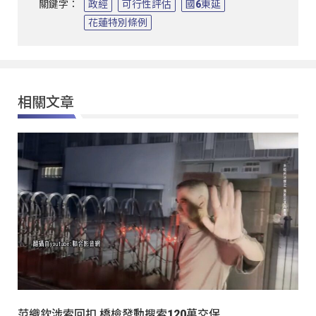
關鍵字：
政經
可行性評估
國6東延
花蓮特別條例
相關文章
范織欽涉索回扣 橋檢發動搜索120萬交保