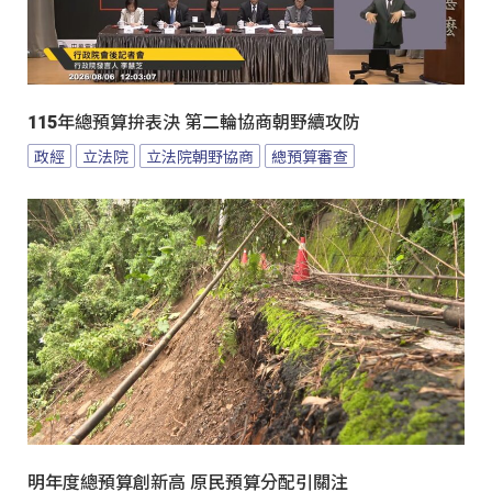
115年總預算拚表決 第二輪協商朝野續攻防
政經
立法院
立法院朝野協商
總預算審查
明年度總預算創新高 原民預算分配引關注