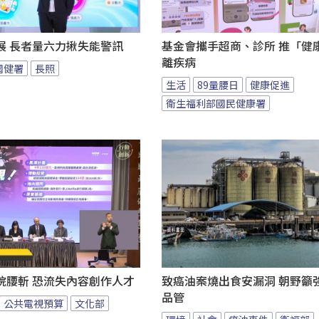
展 長者量六力揪失能警訊
基金會攜手超商、診所 推「健康
離疾病
國健署
長照
生活
89量腰日
健康促進
衛生福利部國民健康署
院腰斬 恐流失內容創作人才
致癌油案燒出食安漏洞 朝野籲
品管
公共電視預算
文化部