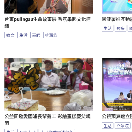
台東pulingau生命故事展 香氛串起文化連
國健署推互動
結
生活
醫療
教文
生活
巫師
排灣族
公益團邀愛國浦長輩義工 彩繪蛋糕慶父親
公視預算遭立
節
生活
立法院