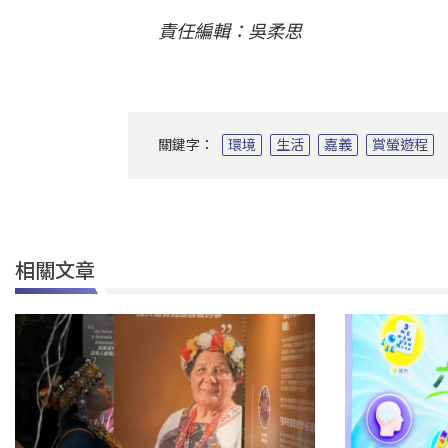
責任編輯：吳柔思
關鍵字：
環境
生活
嘉義
賞螢遊程
相關文章