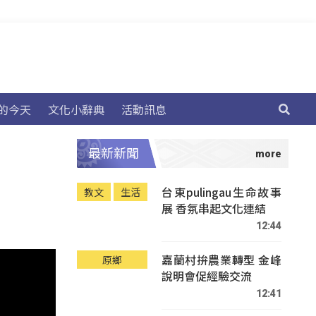
的今天
文化小辭典
活動訊息
最新新聞
台東pulingau生命故事
教文
生活
展 香氛串起文化連結
12:44
嘉蘭村拚農業轉型 金峰
原鄉
說明會促經驗交流
12:41