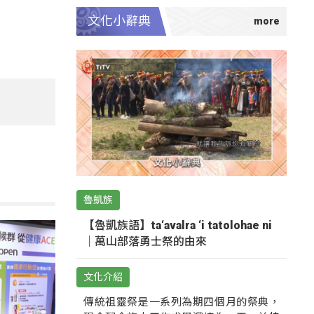
文化小辭典
魯凱族
【魯凱族語】ta‘avalra ‘i tatolohae ni
｜萬山部落勇士祭的由來
文化介紹
傳統祖靈祭是一系列為期四個月的祭典，