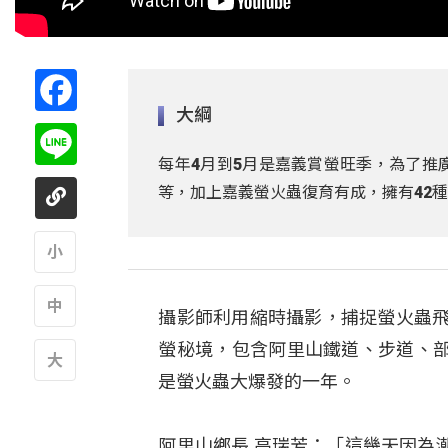
Facebook
大綱
Line
每年4月到5月是嘉義賞螢旺季，為了推
等，加上嘉義螢火蟲復育有成，擁有42
A
攝影師利用縮時攝影，捕捉螢火蟲飛
A
螢秘境，包含阿里山鐵道、步道、
是螢火蟲大爆發的一年。
A
阿里山鄉長 高瑞芳：「這幾天因為