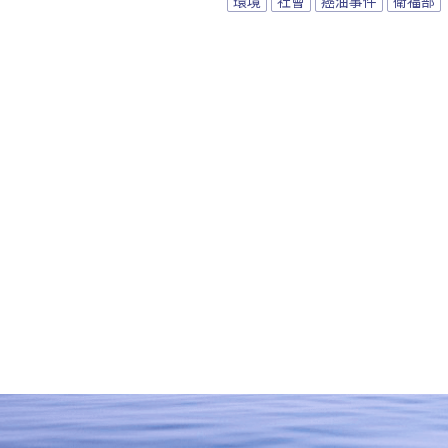
環境
社會
癌油事件
衛福部