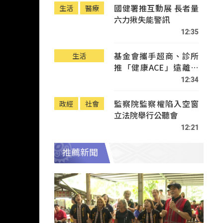
國健署推互動展 長者量
生活
醫療
六力揪失能警訊
12:35
基金會攜手超商、診所
生活
推「健康ACE」遠離疾
病
12:34
監察院監察權陷入空窗
政經
社會
立法院舉行公聽會
12:21
推薦新聞