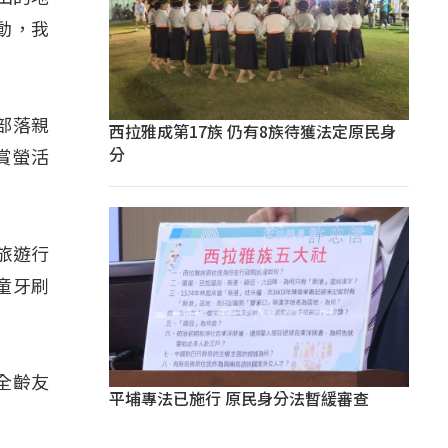
動，我
部落親
西拉雅成第17族 仍有8族待獲法定原民身
分
賞螢活
旅遊行
童牙刷
全齡友
平埔專法已施行 原民身分法暫緩審查