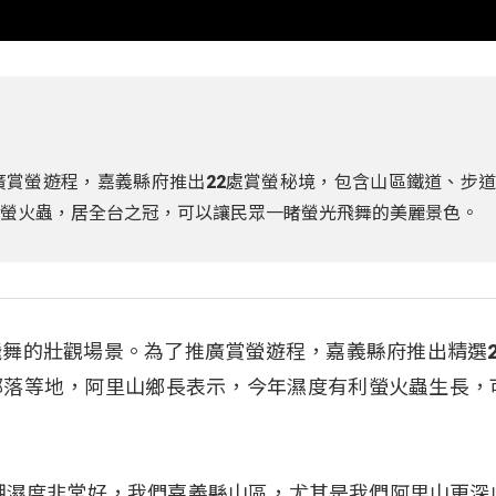
廣賞螢遊程，嘉義縣府推出22處賞螢秘境，包含山區鐵道、步
種螢火蟲，居全台之冠，可以讓民眾一睹螢光飛舞的美麗景色。
舞的壯觀場景。為了推廣賞螢遊程，嘉義縣府推出精選2
部落等地，阿里山鄉長表示，今年濕度有利螢火蟲生長，
潮濕度非常好，我們嘉義縣山區，尤其是我們阿里山更深