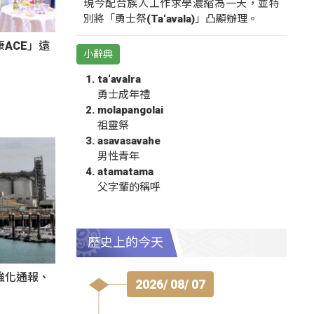
現今配合族人工作求學濃縮為一天，並特
別將「勇士祭(Ta‘avala)」凸顯辦理。
ACE」遠
小辭典
ta‘avalra
勇士成年禮
molapangolai
祖靈祭
asavasavahe
男性青年
atamatama
父字輩的稱呼
歷史上的今天
強化通報、
2026/ 08/ 07