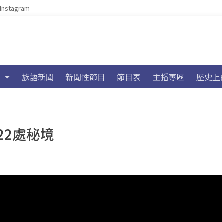
Instagram
族語新聞
新聞性節目
節目表
主播專區
歷史上
22處秘境