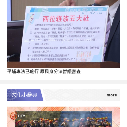
平埔專法已施行 原民身分法暫緩審查
文化小辭典