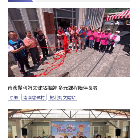
南澳撒利姆文健站揭牌 多元課程陪伴長者
原鄉
南澳碧候村
撒利姆文健站