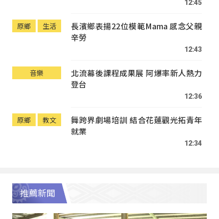
12:45
長濱鄉表揚22位模範Mama 感念父親
原鄉
生活
辛勞
12:43
北流幕後課程成果展 阿爆率新人熱力
音樂
登台
12:36
舞跨界劇場培訓 結合花蓮觀光拓青年
原鄉
教文
就業
12:34
推薦新聞