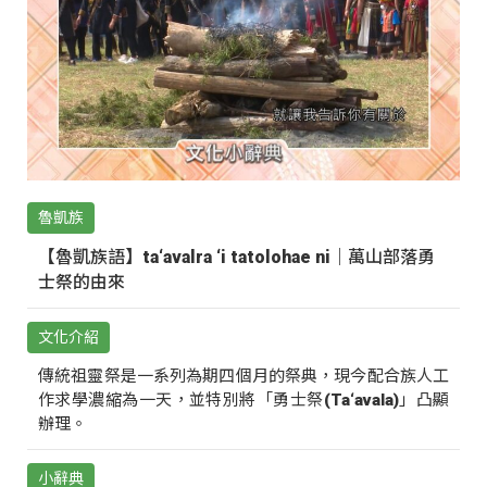
魯凱族
【魯凱族語】ta‘avalra ‘i tatolohae ni｜萬山部落勇
士祭的由來
文化介紹
傳統祖靈祭是一系列為期四個月的祭典，現今配合族人工
作求學濃縮為一天，並特別將「勇士祭(Ta‘avala)」凸顯
辦理。
小辭典