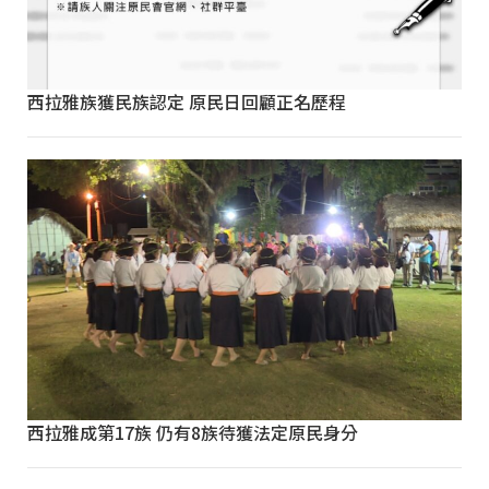
西拉雅族獲民族認定 原民日回顧正名歷程
西拉雅成第17族 仍有8族待獲法定原民身分