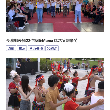
長濱鄉表揚22位模範Mama 感念父親辛勞
原鄉
生活
台東長濱
父親節