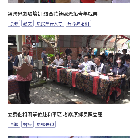
舞跨界劇場培訓 結合花蓮觀光拓青年就業
原鄉
教文
原民樂舞人才
舞跨界培訓
立委偕相關單位赴和平區 考察原鄉長照營運
原鄉
醫療
原鄉長照