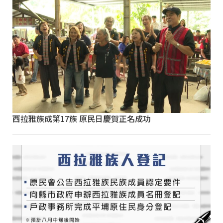
西拉雅族成第17族 原民日慶賀正名成功