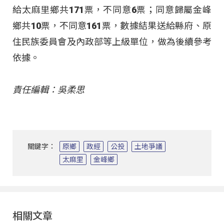
給太麻里鄉共171票，不同意6票；同意歸屬金峰
鄉共10票，不同意161票，數據結果送給縣府、原
住民族委員會及內政部等上級單位，做為後續參考
依據。
責任編輯：吳柔思
關鍵字：
原鄉
政經
公投
土地爭議
太麻里
金峰鄉
相關文章