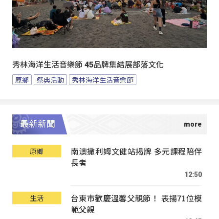
秀林海洋生活音樂節 45品牌集結展部落文化
原鄉
祭典活動
秀林海洋生活音樂節
最新新聞
南澳撒利姆文健站揭牌 多元課程陪伴
原鄉
長者
12:50
台東市歡慶溫馨父親節！ 表揚71位模
生活
範父親