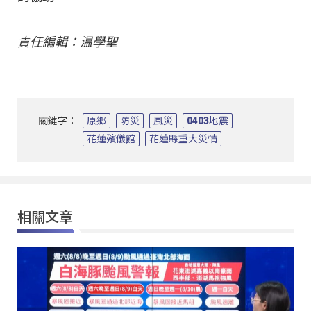
責任編輯：温學聖
關鍵字：
原鄉
防災
風災
0403地震
花蓮殯儀館
花蓮縣重大災情
相關文章