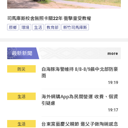
司馬庫斯校舍無照卡關22年 衝擊童受教權
原鄉
環境
生活
教育部
新竹司馬庫斯
最新新聞
白海豚海警維持 8/8-8/9晨中北部防豪
防災
雨
19:19
海外網購App為民間營運 收費、個資
生活
引疑慮
19:17
台東窯藝慶父親節 邀父子做陶碗感念
生活