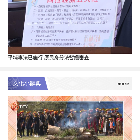
平埔專法已施行 原民身分法暫緩審查
文化小辭典