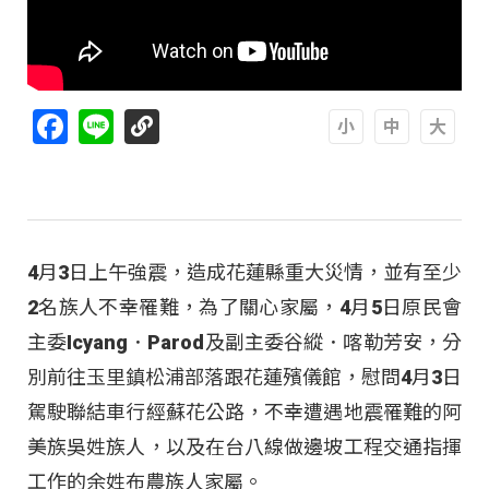
Facebook
Line
A
A
A
4月3日上午強震，造成花蓮縣重大災情，並有至少
2名族人不幸罹難，為了關心家屬，4月5日原民會
主委Icyang．Parod及副主委谷縱．喀勒芳安，分
別前往玉里鎮松浦部落跟花蓮殯儀館，慰問4月3日
駕駛聯結車行經蘇花公路，不幸遭遇地震罹難的阿
美族吳姓族人，以及在台八線做邊坡工程交通指揮
工作的余姓布農族人家屬。