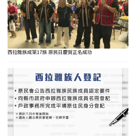
西拉雅族成第17族 原民日慶賀正名成功