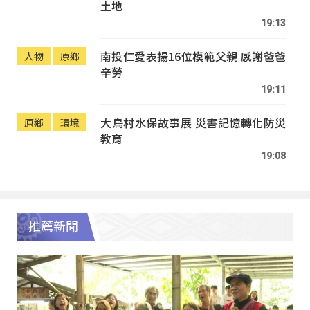
土地
19:13
南投仁愛表揚16位模範父親 感謝爸爸
人物
原鄉
辛勞
19:11
大鳥村水保故事展 災害記憶轉化防災
原鄉
環境
教育
19:08
推薦新聞