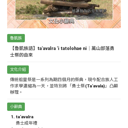
魯凱族
【魯凱族語】ta‘avalra ‘i tatolohae ni｜萬山部落勇
士祭的由來
文化介紹
傳統祖靈祭是一系列為期四個月的祭典，現今配合族人工
作求學濃縮為一天，並特別將「勇士祭(Ta‘avala)」凸顯
辦理。
小辭典
ta‘avalra
勇士成年禮