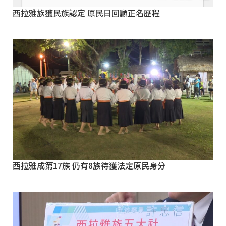
西拉雅族獲民族認定 原民日回顧正名歷程
西拉雅成第17族 仍有8族待獲法定原民身分