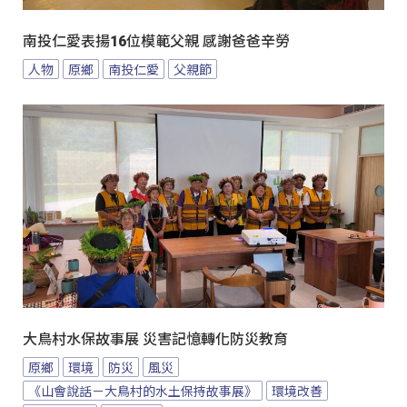
南投仁愛表揚16位模範父親 感謝爸爸辛勞
人物
原鄉
南投仁愛
父親節
大鳥村水保故事展 災害記憶轉化防災教育
原鄉
環境
防災
風災
《山會說話－大鳥村的水土保持故事展》
環境改善