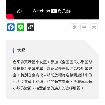
Facebook
Line
A
A
A
大綱
台東縣賓茂國小女籃，參加《全國國民小學籃球
錦標賽》勇奪季軍，部落家長得知消息後相當興
奮，特別在金崙火車站前放鞭炮迎接凱旋歸來的
小將；並戴上花環，也開著吉普車、沙灘車載著
小球員遊街，接受部落的族人的歡呼慶祝。