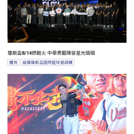
瓊斯盃8/14燃戰火 中華男籃陣容星光熠熠
體育
威廉瓊斯盃國際籃球邀請賽