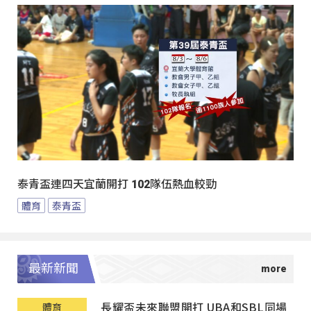
泰青盃連四天宜蘭開打 102隊伍熱血較勁
體育
泰青盃
最新新聞
長耀盃未來聯盟開打 UBA和SBL同場
體育