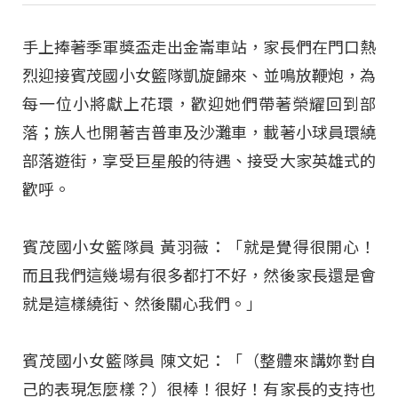
手上捧著季軍獎盃走出金崙車站，家長們在門口熱
烈迎接賓茂國小女籃隊凱旋歸來、並鳴放鞭炮，為
每一位小將獻上花環，歡迎她們帶著榮耀回到部
落；族人也開著吉普車及沙灘車，載著小球員環繞
部落遊街，享受巨星般的待遇、接受大家英雄式的
歡呼。
賓茂國小女籃隊員 黃羽薇：「就是覺得很開心！
而且我們這幾場有很多都打不好，然後家長還是會
就是這樣繞街、然後關心我們。」
賓茂國小女籃隊員 陳文妃：「（整體來講妳對自
己的表現怎麼樣？）很棒！很好！有家長的支持也