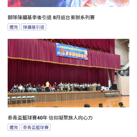
獅隊陳鏞基季後引退 8月返台東辦系列賽
體育
陳鏞基引退
泰青盃籃球賽40年 信仰凝聚族人向心力
體育
泰青盃籃球賽