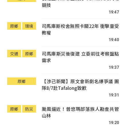
競技
19:47
司馬庫斯校舍無照卡關22年 衝擊童受
原鄉
環境
教權
19:40
司馬庫斯災後復建 立委前往考察盤點
交通
原鄉
需求
19:37
【涉己新聞】原文會新劇名爆爭議 團
原鄉
隊8/7赴Tafalong致歉
19:31
颱風逼近！普悠瑪部落族人勘查共管
原鄉
防災
山林
19:20