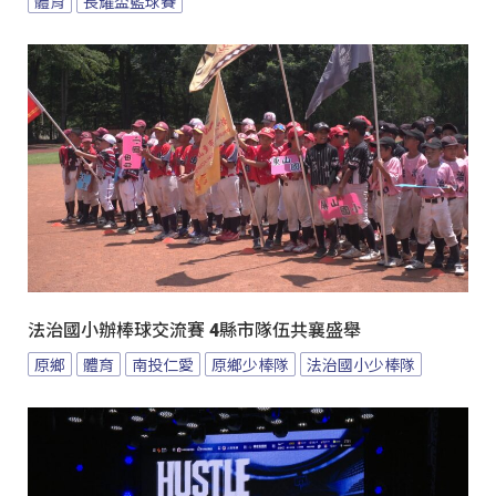
體育
長耀盃籃球賽
法治國小辦棒球交流賽 4縣市隊伍共襄盛舉
原鄉
體育
南投仁愛
原鄉少棒隊
法治國小少棒隊