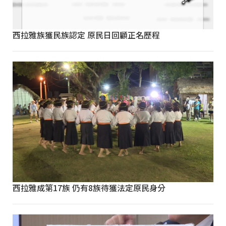
西拉雅族獲民族認定 原民日回顧正名歷程
西拉雅成第17族 仍有8族待獲法定原民身分