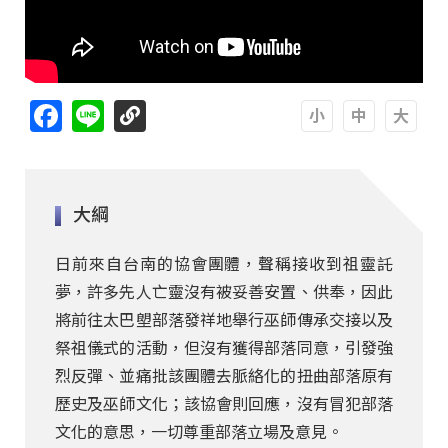
Facebook
Line
A
A
A
大綱
日前來自台南的協會團體，聲稱接收到祖靈託
夢，許多先人亡靈沒有被妥善安置、供奉，因此
將前往太巴塱部落發祥地舉行巫師傳承交接以及
祭祖儀式的活動，但沒有獲得部落同意，引發強
烈反彈、並痛批該團體去脈絡化的扭曲部落原有
歷史及巫師文化；該協會則回應，沒有冒犯部落
文化的意思，一切尊重部落立場及意見。