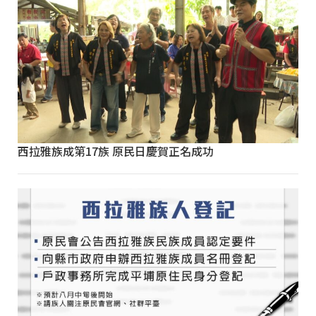
西拉雅族成第17族 原民日慶賀正名成功