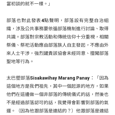
當初談的就不一樣。」
部落也對此發表4點聲明，部落設有完整自治組
織，涉及公共事務要依循部落機制進行討論、取得
共識。部落對宗教活動和傳統信仰十分重視，相關
祭儀、祭祀活動應由部落族人自主發起，不應由外
來人士干涉，強烈譴責該協會未經同意、擅闖部落
聖地等行為。
太巴塱部落Sisakawihay Marang Panay：「因為
這個地方是我們祖先，其中一個起源的地方，如果
他們在這邊做一個非部落的傳統儀式的話，然後也
不是經過部落認可的話，我覺得會影響到部落的氣
運。（因為他跟部落是連結的？）他跟部落是連結