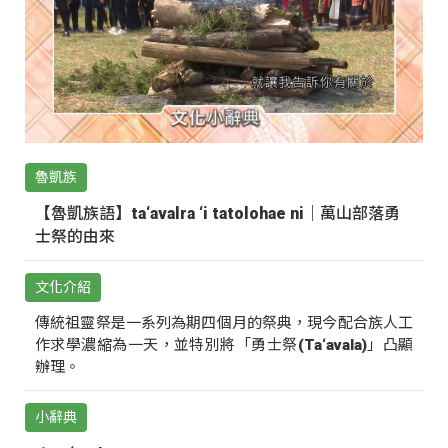
魯凱族
【魯凱族語】ta‘avalra ‘i tatolohae ni｜萬山部落勇
士祭的由來
文化介紹
傳統祖靈祭是一系列為期四個月的祭典，現今配合族人工
作求學濃縮為一天，並特別將「勇士祭(Ta‘avala)」凸顯
辦理。
小辭典