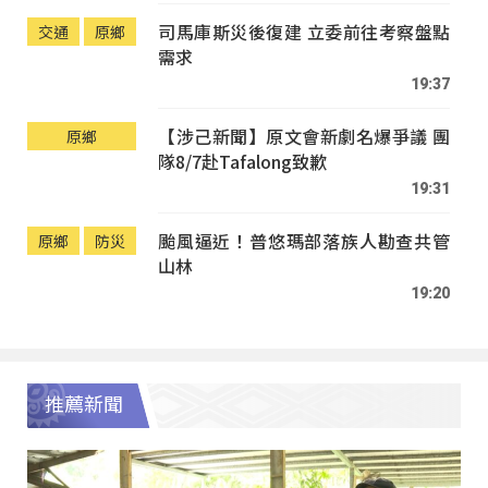
司馬庫斯災後復建 立委前往考察盤點
交通
原鄉
需求
19:37
【涉己新聞】原文會新劇名爆爭議 團
原鄉
隊8/7赴Tafalong致歉
19:31
颱風逼近！普悠瑪部落族人勘查共管
原鄉
防災
山林
19:20
推薦新聞