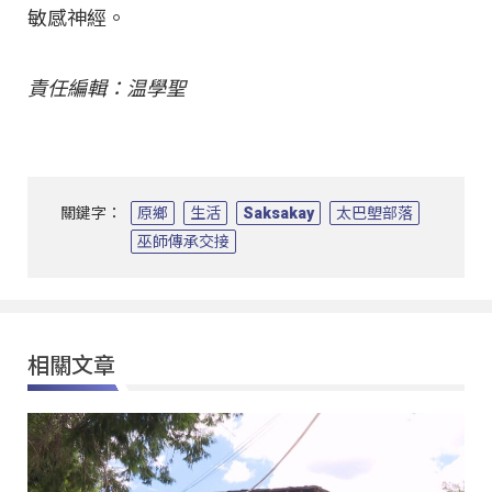
敏感神經。
責任編輯：温學聖
關鍵字：
原鄉
生活
Saksakay
太巴塱部落
巫師傳承交接
相關文章