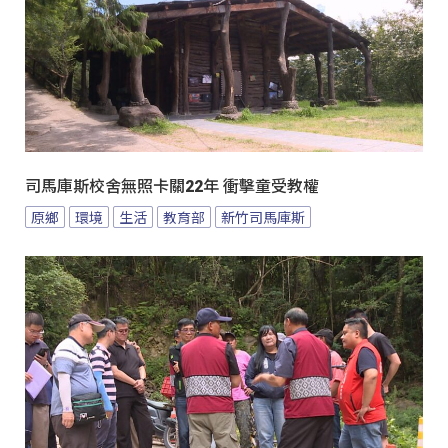
司馬庫斯校舍無照卡關22年 衝擊童受教權
原鄉
環境
生活
教育部
新竹司馬庫斯