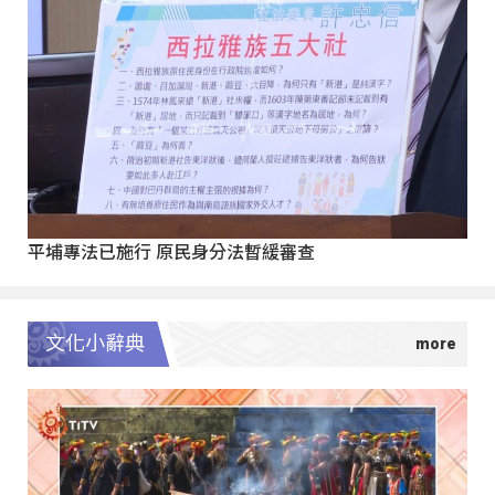
平埔專法已施行 原民身分法暫緩審查
文化小辭典