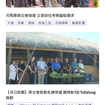
司馬庫斯災後復建 立委前往考察盤點需求
交通
原鄉
環境
修復工程
司馬庫斯
颱風影響
【涉己新聞】原文會新劇名爆爭議 團隊8/7赴Tafalong
致歉
原鄉
《Maan！把 Tafalong 搬到台北？！》
劇名爭議