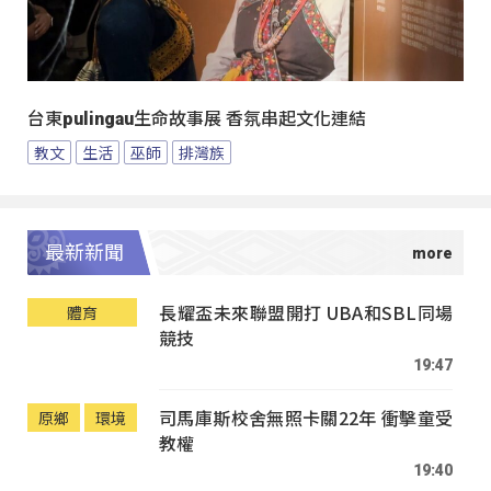
台東pulingau生命故事展 香氛串起文化連結
教文
生活
巫師
排灣族
最新新聞
長耀盃未來聯盟開打 UBA和SBL同場
體育
競技
19:47
司馬庫斯校舍無照卡關22年 衝擊童受
原鄉
環境
教權
19:40