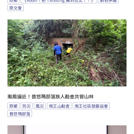
原文會
颱風逼近！普悠瑪部落族人勘查共管山林
原鄉
防災
風災
南王山勘查
南王社區發展協會
普悠瑪部落