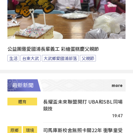
公益團邀愛國浦長輩義工 彩繪蛋糕慶父親節
生活
台東大武
大武鄉愛國浦部落
父親節
最新新聞
長耀盃未來聯盟開打 UBA和SBL同場
體育
競技
19:47
司馬庫斯校舍無照卡關22年 衝擊童受
原鄉
環境