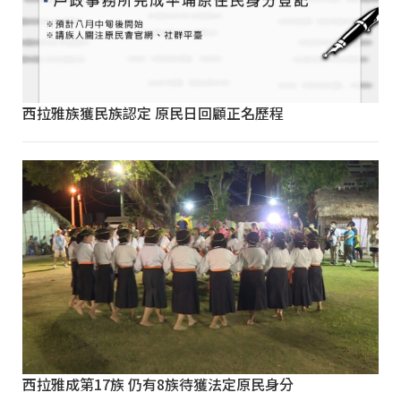
西拉雅族獲民族認定 原民日回顧正名歷程
西拉雅成第17族 仍有8族待獲法定原民身分