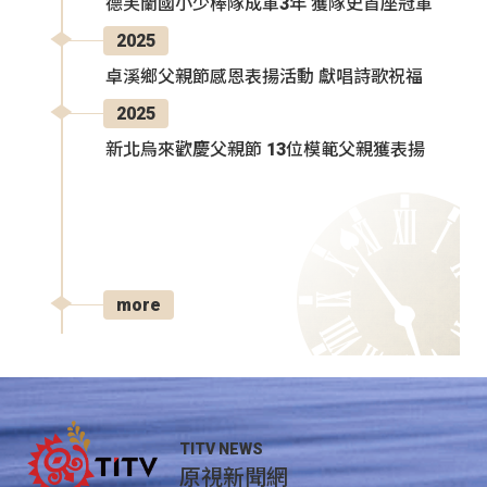
德芙蘭國小少棒隊成軍3年 獲隊史首座冠軍
2025
卓溪鄉父親節感恩表揚活動 獻唱詩歌祝福
2025
新北烏來歡慶父親節 13位模範父親獲表揚
more
TITV NEWS
原視新聞網