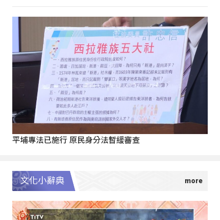
平埔專法已施行 原民身分法暫緩審查
文化小辭典