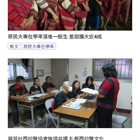
原民大專在學率落後一般生 差距擴大近4成
教文
原民大專在學率
蔴荳社西拉雅協會族語共讀 扎根西拉雅文化