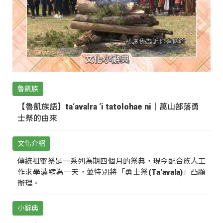
魯凱族
【魯凱族語】ta‘avalra ‘i tatolohae ni｜萬山部落勇
士祭的由來
文化介紹
傳統祖靈祭是一系列為期四個月的祭典，現今配合族人工
作求學濃縮為一天，並特別將「勇士祭(Ta‘avala)」凸顯
辦理。
小辭典