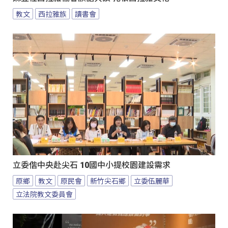
教文
西拉雅族
讀書會
立委偕中央赴尖石 10國中小提校園建設需求
原鄉
教文
原民會
新竹尖石鄉
立委伍麗華
立法院教文委員會