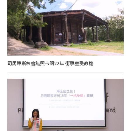
司馬庫斯校舍無照卡關22年 衝擊童受教權