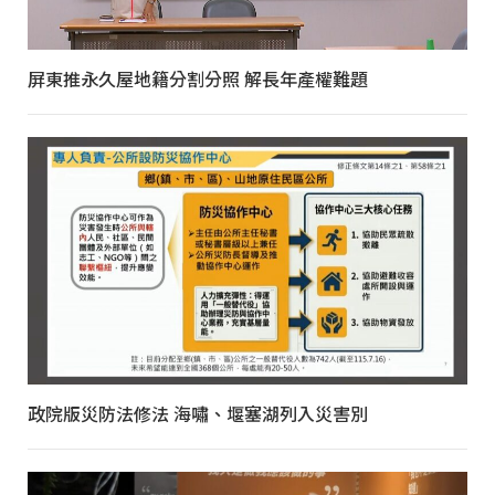
屏東推永久屋地籍分割分照 解長年產權難題
政院版災防法修法 海嘯、堰塞湖列入災害別