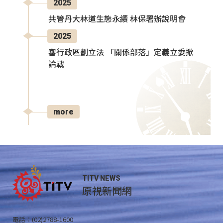
2025
共管丹大林道生態永續 林保署辦說明會
2025
審行政區劃立法 「關係部落」定義立委掀
論戰
more
TITV NEWS
原視新聞網
電話：(02)2788-1600