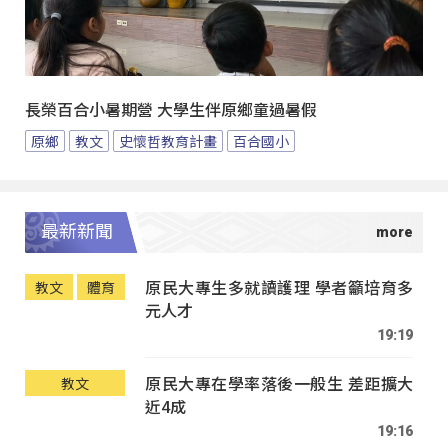
長榮百合小暑期營 大學生伴原鄉童過暑假
原鄉
教文
史懷哲教育計畫
百合國小
最新新聞
原民大專生多就讀護理 學者籲培育多
教文
體育
元人才
19:19
原民大專在學率落後一般生 差距擴大
教文
近4成
19:16