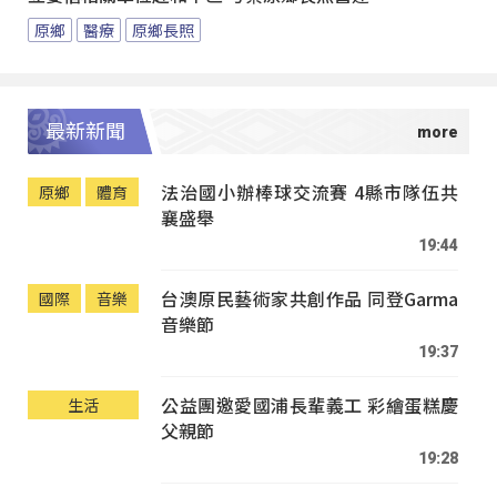
原鄉
醫療
原鄉長照
最新新聞
法治國小辦棒球交流賽 4縣市隊伍共
原鄉
體育
襄盛舉
19:44
台澳原民藝術家共創作品 同登Garma
國際
音樂
音樂節
19:37
公益團邀愛國浦長輩義工 彩繪蛋糕慶
生活
父親節
19:28