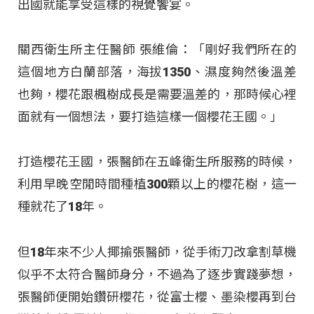
出國就能享受這樣的視覺饗宴。
關西衛生所主任醫師 張維倫：「剛好我們所在的
這個地方白蘭部落，海拔1350、濕度夠然後溫差
也夠，櫻花跟楓樹成長是需要溫差的，那時候心裡
面就有一個想法，要打造這樣一個櫻花王國。」
打造櫻花王國，張醫師在五峰衛生所服務的時候，
利用早晚空閒時間種植300顆以上的櫻花樹，這一
種就花了18年。
但18年來不少人揶揄張醫師，從手術刀改拿割草機
似乎不太符合醫師身分，不過為了逐步實踐夢想，
張醫師便開始鑽研櫻花，從富士櫻、墨染櫻再到台