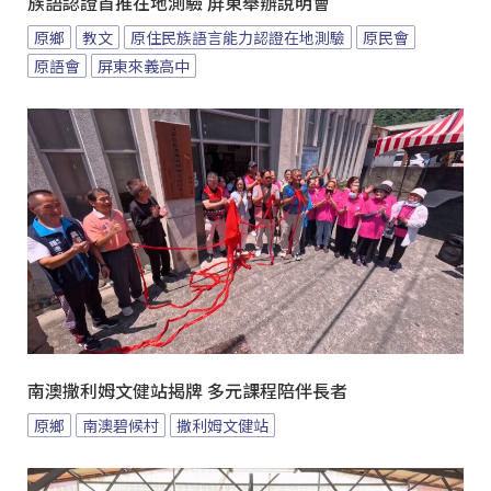
族語認證首推在地測驗 屏東舉辦說明會
原鄉
教文
原住民族語言能力認證在地測驗
原民會
原語會
屏東來義高中
南澳撒利姆文健站揭牌 多元課程陪伴長者
原鄉
南澳碧候村
撒利姆文健站