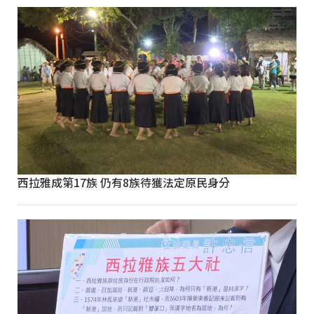
西拉雅成第17族 仍有8族待獲法定原民身分