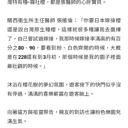
灣特有種-霧社櫻，都是張醫師的心肝寶貝。
關西衛生所主任醫師 張維倫：「你要日本嫁接櫻
還是說台灣原生種櫻，這樣就很多種讓我去選擇
了，自己嘗試過嫁接，我那時候嫁接率滿高的有百
分之80、90，要看到粉、白色齊開的時候，大概
是在228還有到3月初，那個時候是我的園子裡面
最壯觀的時候。」
沐浴在櫻花樹的夢幻氛圍，遊客按下的快門似乎沒
有停過，滿滿的喜樂嶄露在遊客臉上。
向著遠方與祖靈祭告，親友的到訪也讓粉色樂園充
滿生氣。