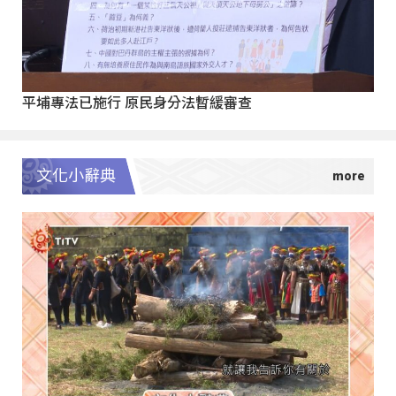
平埔專法已施行 原民身分法暫緩審查
文化小辭典