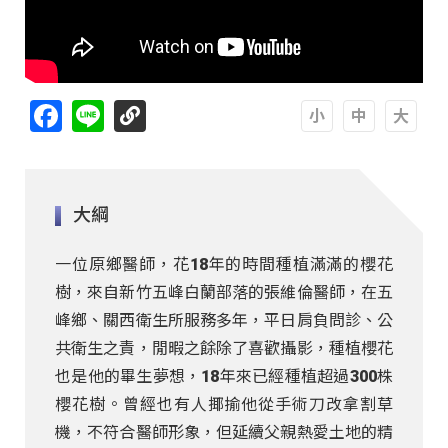
Facebook
Line
A
A
A
大綱
一位原鄉醫師，花18年的時間種植滿滿的櫻花
樹，來自新竹五峰白蘭部落的張維倫醫師，在五
峰鄉、關西衛生所服務多年，平日肩負問診、公
共衛生之責，閒暇之餘除了喜歡攝影，種植櫻花
也是他的畢生夢想，18年來已經種植超過300株
櫻花樹。曾經也有人揶揄他從手術刀改拿割草
機，不符合醫師形象，但延續父親熱愛土地的精