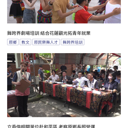
舞跨界劇場培訓 結合花蓮觀光拓青年就業
原鄉
教文
原民樂舞人才
舞跨界培訓
立委偕相關單位赴和平區 考察原鄉長照營運