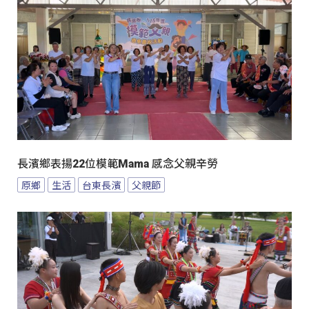
長濱鄉表揚22位模範Mama 感念父親辛勞
原鄉
生活
台東長濱
父親節