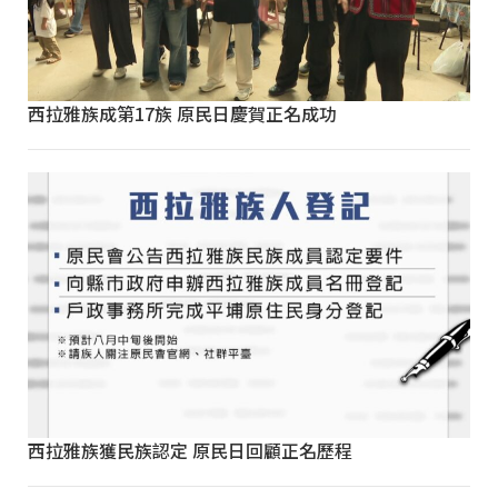
西拉雅族成第17族 原民日慶賀正名成功
西拉雅族獲民族認定 原民日回顧正名歷程