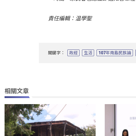
責任編輯：温學聖
關鍵字：
政經
生活
107年南島民族論
相關文章