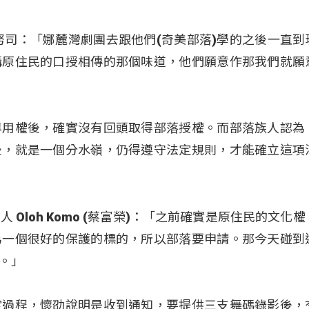
努司：「娜麓灣劇團去跟他們(奇美部落)學的之後一直到
講原住民的口授相傳的那個味道，他們願意作那我們就願
專用權後，確實沒有回頭取得部落授權。而部落族人認為
後，就是一個分水嶺，仍得遵守法定規則，才能確立這項
Oloh Komo (蔡富榮)：「之前確實是原住民的文化
為一個很好的保護的標的，所以部落要申請。那今天碰到
。」
定過程，懷劭說明是收到通知，要提供三支舞碼錄影後，