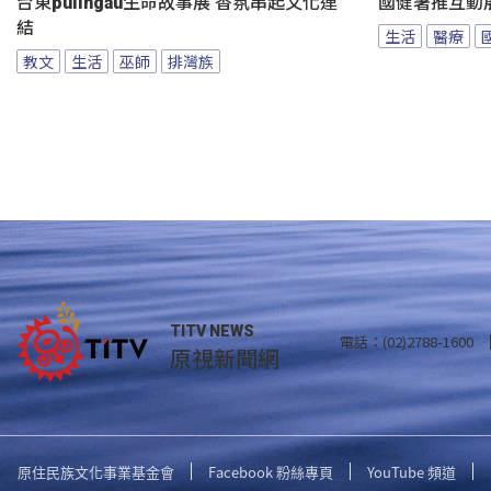
台東pulingau生命故事展 香氛串起文化連
國健署推互動
結
生活
醫療
教文
生活
巫師
排灣族
TITV NEWS
電話：(02)2788-1600
原視新聞網
原住民族文化事業基金會
Facebook 粉絲專頁
YouTube 頻道