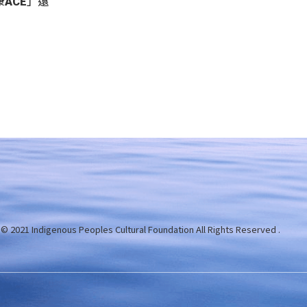
ACE」遠
 © 2021 Indigenous Peoples Cultural Foundation
All Rights Reserved .