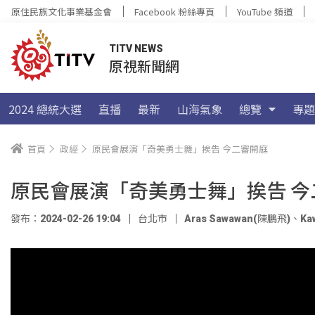
原住民族文化事業基金會
Facebook 粉絲專頁
YouTube 頻道
TITV NEWS
原視新聞網
2024 總統大選
直播
最新
山海氣象
總覽
專題
首頁
政經
原民會展演「奇美勇士舞」挨告 今二審開庭
原民會展演「奇美勇士舞」挨告 今
發布：2024-02-26 19:04
台北市
Aras Sawawan(陳鵬飛)
、
Ka