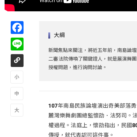
Facebook
大綱
Line
新聞焦點來關注，將近五年前，南島論壇
二審法院傳喚了關鍵證人，就是展演舞團
授權問題，進行詢問討論。
A
107年南島民族論壇演出奇美部落
A
麓灣樂舞劇團總監懷劭．法努司。
A
權過程。法庭上，懷劭指出，民國8
傳授，就代表認可這件事。