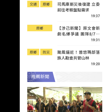
司馬庫斯災後復建 立委
交通
原鄉
前往考察盤點需求
19:37
【涉己新聞】原文會新
原鄉
劇名爆爭議 團隊8/7赴
Tafalong致歉
19:31
颱風逼近！普悠瑪部落
原鄉
防災
族人勘查共管山林
19:20
推薦新聞