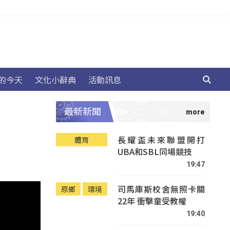
的今天
文化小辭典
活動訊息
最新新聞
長耀盃未來聯盟開打
體育
UBA和SBL同場競技
19:47
司馬庫斯校舍無照卡關
原鄉
環境
22年 衝擊童受教權
19:40