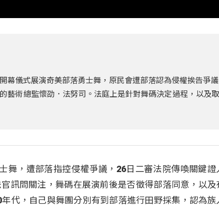
開幕儀式展演奇美部落勇士舞，原民會遭部落認為侵權挨告爭議
的藝術總監懷劭．法努司。法庭上是針對舞碼決定過程，以及
勇士舞，遭部落指控侵權爭議，26日二審法院傳喚關鍵證
法官訊問關注，舞碼在展演前後是否徵得部落同意，以及
0年代，自己與舞團分別有到部落進行田野採集，認為族