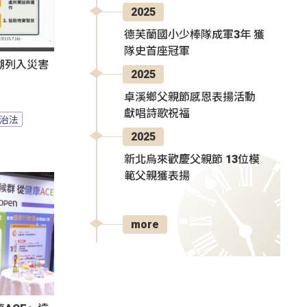
2025
德芙蘭國小少棒隊成軍3年 獲
隊史首座冠軍
湖列入災害
2025
卓溪鄉父親節感恩表揚活動
獻唱詩歌祝福
治法
2025
新北烏來歡慶父親節 13位模
範父親獲表揚
more