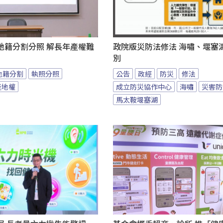
地籍分割分照 解長年產權難
政院版災防法修法 海嘯、堰塞
別
地籍分割
執照分照
公告
政經
防災
修法
產地權
成立防災協作中心
海嘯
災害防
馬太鞍堰塞湖