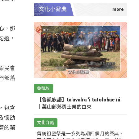
文化小辭典
心，那
勾選，
，原民會
們部落
魯凱族
【魯凱族語】ta‘avalra ‘i tatolohae ni
｜萬山部落勇士祭的由來
，包含
及懷劭
文化介紹
權的第
傳統祖靈祭是一系列為期四個月的祭典，