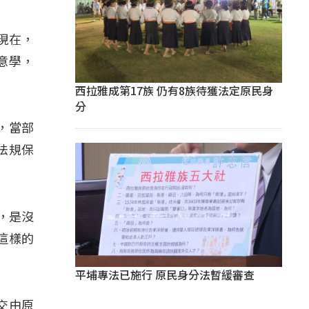
現在，
意學，
西拉雅成第17族 仍有8族待獲法定原民身
分
，當部
法規保
權，是沒
這樣的
平埔專法已施行 原民身分法暫緩審查
交由原