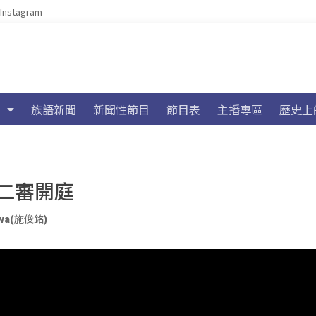
Instagram
族語新聞
新聞性節目
節目表
主播專區
歷史上
二審開庭
wa(施俊銘)