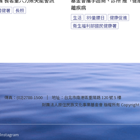
展 長者量六力揪失能警訊
基金會攜手超商、診所 推「健康
離疾病
國健署
長照
生活
89量腰日
健康促進
衛生福利部國民健康署
傳真：(02)2788-1500
地址：台北市南港區重陽路 120 號 5 樓
財團法人原住民族文化事業基金會 版權所有
Copyright
Instagram