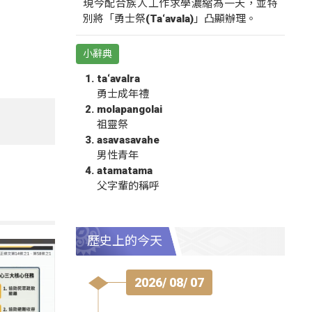
現今配合族人工作求學濃縮為一天，並特
別將「勇士祭(Ta‘avala)」凸顯辦理。
小辭典
ta‘avalra
勇士成年禮
molapangolai
祖靈祭
asavasavahe
男性青年
atamatama
父字輩的稱呼
歷史上的今天
2026/ 08/ 07