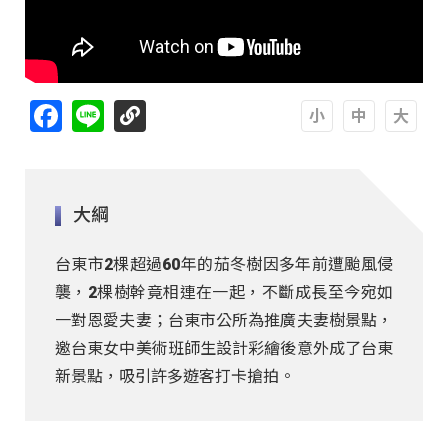
Facebook
Line
A
A
A
大綱
台東市2棵超過60年的茄冬樹因多年前遭颱風侵
襲，2棵樹幹竟相連在一起，不斷成長至今宛如
一對恩愛夫妻；台東市公所為推廣夫妻樹景點，
邀台東女中美術班師生設計彩繪後意外成了台東
新景點，吸引許多遊客打卡搶拍。