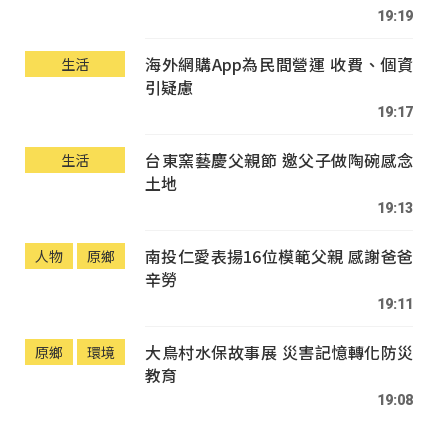
19:19
海外網購App為民間營運 收費、個資
生活
引疑慮
19:17
台東窯藝慶父親節 邀父子做陶碗感念
生活
土地
19:13
南投仁愛表揚16位模範父親 感謝爸爸
人物
原鄉
辛勞
19:11
大鳥村水保故事展 災害記憶轉化防災
原鄉
環境
教育
19:08