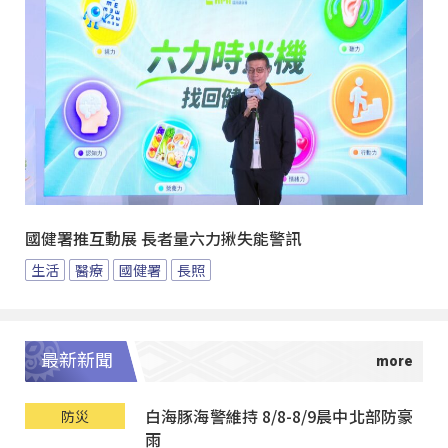
國健署推互動展 長者量六力揪失能警訊
生活
醫療
國健署
長照
最新新聞
白海豚海警維持 8/8-8/9晨中北部防豪
防災
雨