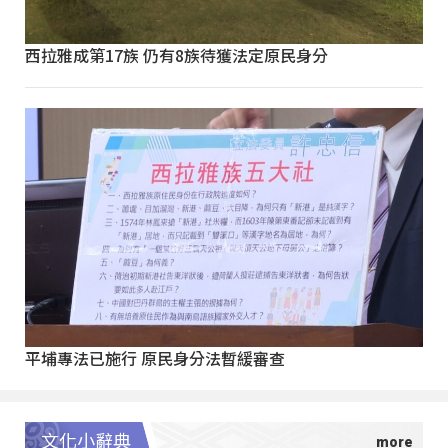
西拉雅成第17族 仍有8族待獲法定原民身分
平埔專法已施行 原民身分法暫緩審查
文化小辭典