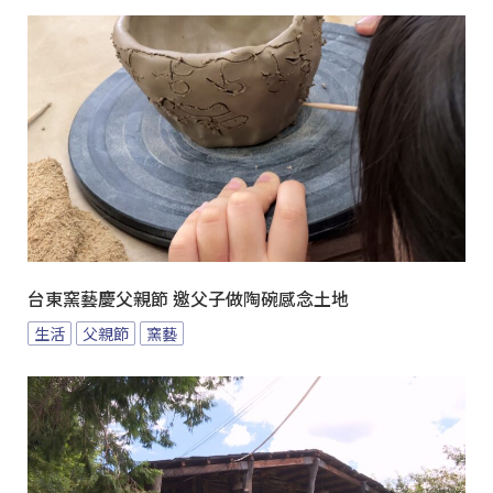
台東窯藝慶父親節 邀父子做陶碗感念土地
生活
父親節
窯藝