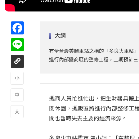
Facebook
大綱
Line
有全台最美麗車站之稱的「多良火車站」
進行內部攤商區的整修工程，工期預計三
A
攤商人員忙進忙出，把生財器具搬上
A
閉休園，攤販區將進行內部整修工
間也暫時失去主要的經濟來源。
A
多良火車站攤商 曾小姐：「在整理