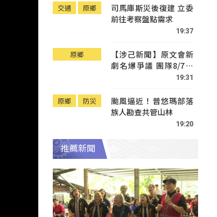
司馬庫斯災後復建 立委
交通
原鄉
前往考察盤點需求
19:37
【涉己新聞】原文會新
原鄉
劇名爆爭議 團隊8/7赴
Tafalong致歉
19:31
颱風逼近！普悠瑪部落
原鄉
防災
族人勘查共管山林
19:20
推薦新聞