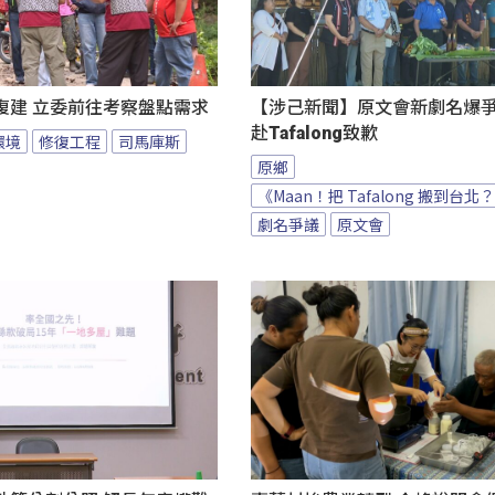
復建 立委前往考察盤點需求
【涉己新聞】原文會新劇名爆爭議
赴Tafalong致歉
環境
修復工程
司馬庫斯
原鄉
《Maan！把 Tafalong 搬到台北
劇名爭議
原文會