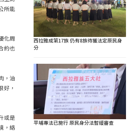
公所能
優化周
西拉雅成第17族 仍有8族待獲法定原民身
分
合約也
肉，油
很好，
升或是
平埔專法已施行 原民身分法暫緩審查
境，絡