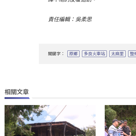
責任編輯：吳柔思
關鍵字：
原鄉
多良火車站
太麻里
整
相關文章