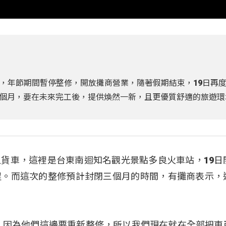
，年節期間暫停整修，開放攤商營業，隨著假期結束，19日再
個月，要在未來完工後，提供煥然一新，且更優質舒適的旅遊環
貨車，這裡是台東南迴知名觀光景點多良火車站，19日
程。而這次的整修預計封閉三個月的時間，有攤商表示，
，因為他們這邊要重新整修，所以我們現在就在全部把東