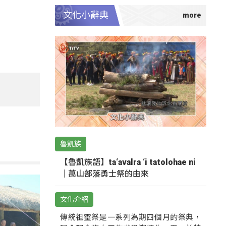
文化小辭典
魯凱族
【魯凱族語】ta‘avalra ‘i tatolohae ni
｜萬山部落勇士祭的由來
文化介紹
傳統祖靈祭是一系列為期四個月的祭典，