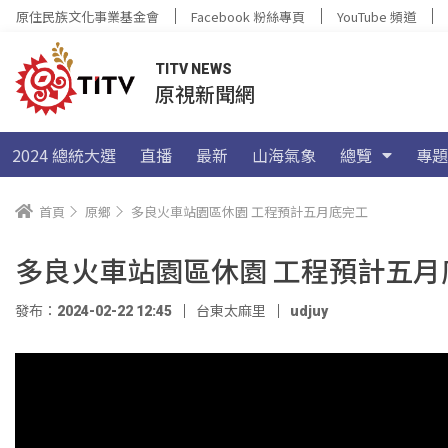
原住民族文化事業基金會
Facebook 粉絲專頁
YouTube 頻道
TITV NEWS
原視新聞網
2024 總統大選
直播
最新
山海氣象
總覽
專題
首頁
原鄉
多良火車站園區休園 工程預計五月底完工
多良火車站園區休園 工程預計五月
發布：2024-02-22 12:45
台東太麻里
udjuy