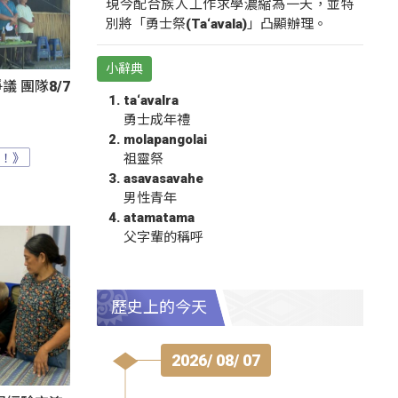
現今配合族人工作求學濃縮為一天，並特
別將「勇士祭(Ta‘avala)」凸顯辦理。
小辭典
 團隊8/7
ta‘avalra
勇士成年禮
molapangolai
？！》
祖靈祭
asavasavahe
男性青年
atamatama
父字輩的稱呼
歷史上的今天
2026/ 08/ 07