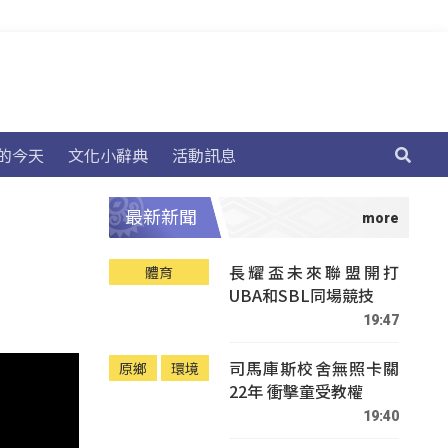
的今天
文化小辭典
活動訊息
最新新聞
長耀盃未來聯盟開打
體育
UBA和SBL同場競技
19:47
司馬庫斯校舍無照卡關
原鄉
環境
22年 衝擊童受教權
19:40