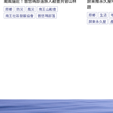
颱風逼近！普悠瑪部落族人勘查共管山林
屏東推永久屋
題
原鄉
防災
風災
南王山勘查
原鄉
生活
南王社區發展協會
普悠瑪部落
屏東永久屋