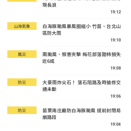
現長浪
19:12
白海豚颱風暴風圈縮小 竹苗、台北山
山海氣象
區防大雨
19:10
兩颱風、猴害夾擊 梅花部落甜柿損失
風災
近6成
19:08
大豪雨炸尖石！ 落石阻路及時搶修交
防災
通未斷
19:06
苗栗南庄嚴防白海豚颱風 提前封閉易
防災
崩路段
19:04