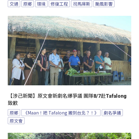
交通
原鄉
環境
修復工程
司馬庫斯
颱風影響
【涉己新聞】原文會新劇名爆爭議 團隊8/7赴Tafalong
致歉
原鄉
《Maan！把 Tafalong 搬到台北？！》
劇名爭議
原文會