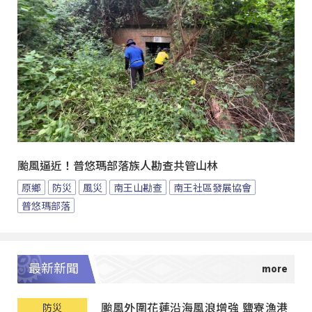
颱風逼近！普悠瑪部落族人勘查共管山林
原鄉
防災
風災
南王山勘查
南王社區發展協會
普悠瑪部落
最新新聞
颱風外圍花蓮沿海風浪增強 鹽寮漁港
防災