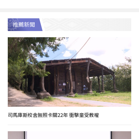
推薦新聞
司馬庫斯校舍無照卡關22年 衝擊童受教權