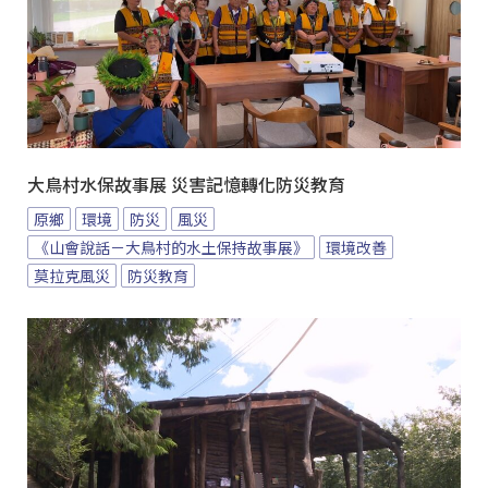
大鳥村水保故事展 災害記憶轉化防災教育
原鄉
環境
防災
風災
《山會說話－大鳥村的水土保持故事展》
環境改善
莫拉克風災
防災教育