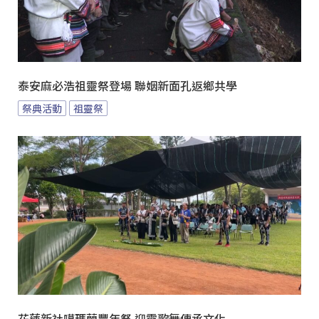
泰安麻必浩祖靈祭登場 聯姻新面孔返鄉共學
祭典活動
祖靈祭