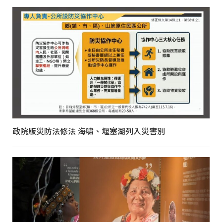
政院版災防法修法 海嘯、堰塞湖列入災害別