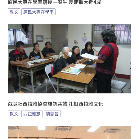
原民大專在學率落後一般生 差距擴大近4成
教文
原民大專在學率
蔴荳社西拉雅協會族語共讀 扎根西拉雅文化
教文
西拉雅族
讀書會