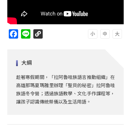
Facebook
Line
A
A
A
大綱
趁著寒假期間，「拉阿魯哇族語言推動組織」在
高雄那瑪夏瑪雅里辦理「聖貝的秘密」拉阿魯哇
族語冬令營；透過族語教學、文化手作課程等，
讓孩子認識傳統祭儀以及生活用語。