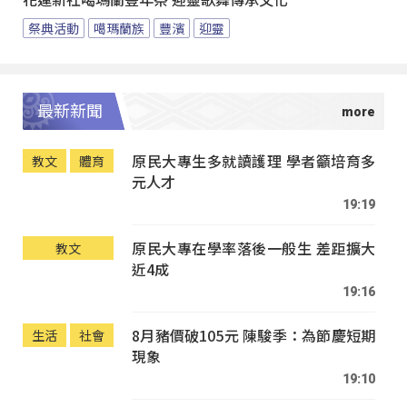
花蓮新社噶瑪蘭豐年祭 迎靈歌舞傳承文化
祭典活動
噶瑪蘭族
豐濱
迎靈
最新新聞
原民大專生多就讀護理 學者籲培育多
教文
體育
元人才
19:19
原民大專在學率落後一般生 差距擴大
教文
近4成
19:16
8月豬價破105元 陳駿季：為節慶短期
生活
社會
現象
19:10