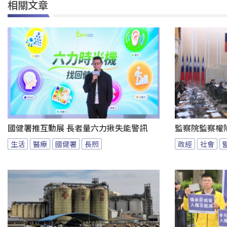
相關文章
國健署推互動展 長者量六力揪失能警訊
監察院監察權
生活
醫療
國健署
長照
政經
社會