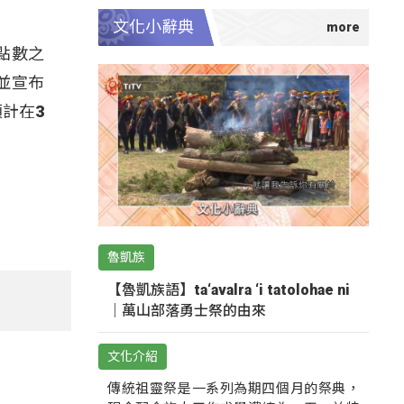
文化小辭典
點數之
並宣布
計在3
魯凱族
【魯凱族語】ta‘avalra ‘i tatolohae ni
｜萬山部落勇士祭的由來
文化介紹
傳統祖靈祭是一系列為期四個月的祭典，