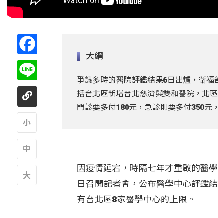
Facebook
大綱
Line
爭議多時的醫院評鑑結果6日出爐，衛福
括台北區新增台北慈濟與雙和醫院，北區
門診要多付180元，急診則要多付350
A
因疫情延宕，時隔七年才重啟的醫學
A
日召開記者會，公布醫學中心評鑑結
A
有台北區8家醫學中心的上限。