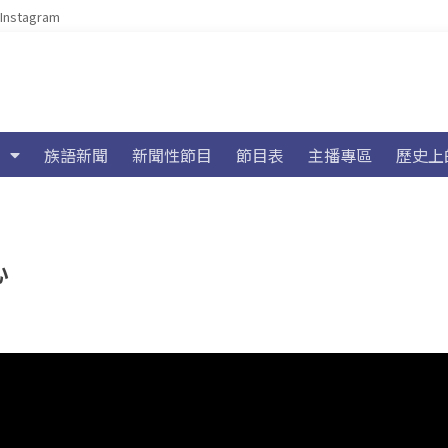
Instagram
族語新聞
新聞性節目
節目表
主播專區
歷史上
心