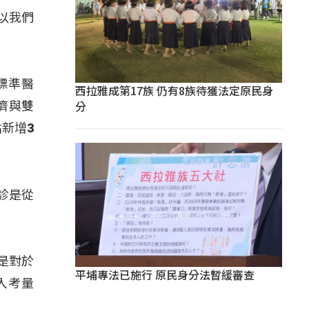
以我們
標準醫
西拉雅成第17族 仍有8族待獲法定原民身
分
濟與雙
新增3
診是從
是對於
平埔專法已施行 原民身分法暫緩審查
入考量