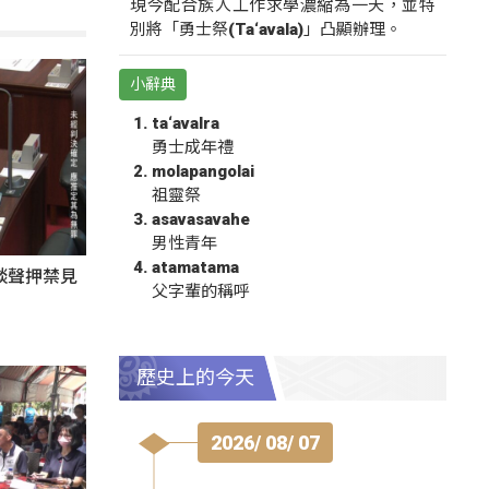
現今配合族人工作求學濃縮為一天，並特
別將「勇士祭(Ta‘avala)」凸顯辦理。
小辭典
ta‘avalra
勇士成年禮
molapangolai
祖靈祭
asavasavahe
男性青年
atamatama
談聲押禁見
父字輩的稱呼
歷史上的今天
2026/ 08/ 07