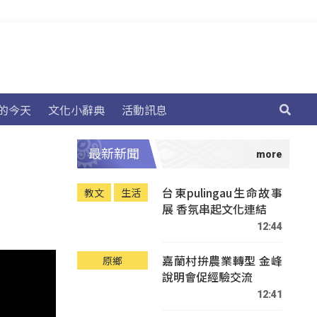
的今天
文化小辭典
活動訊息
最新新聞
台東pulingau生命故事
教文
生活
展 香氛串起文化連結
12:44
嘉蘭村拚農業轉型 金峰
原鄉
說明會促經驗交流
12:41