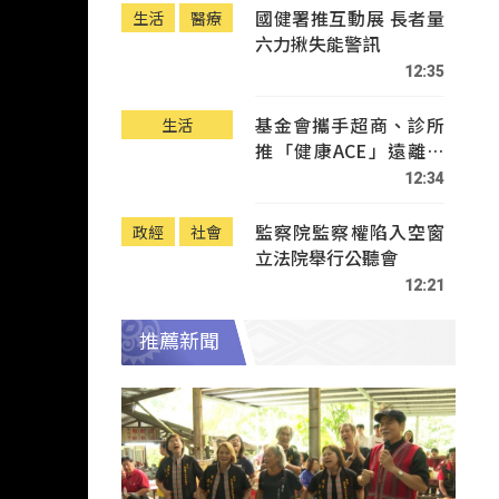
國健署推互動展 長者量
生活
醫療
六力揪失能警訊
12:35
基金會攜手超商、診所
生活
推「健康ACE」遠離疾
病
12:34
監察院監察權陷入空窗
政經
社會
立法院舉行公聽會
12:21
推薦新聞