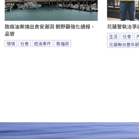
致癌油案燒出食安漏洞 朝野籲強化通報、
花蓮警執法爭
品管
生活
社會
環境
社會
癌油事件
衛福部
花蓮聯合豐年