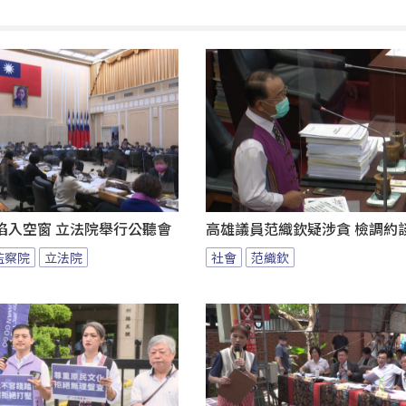
陷入空窗 立法院舉行公聽會
高雄議員范織欽疑涉貪 檢調約
監察院
立法院
社會
范織欽