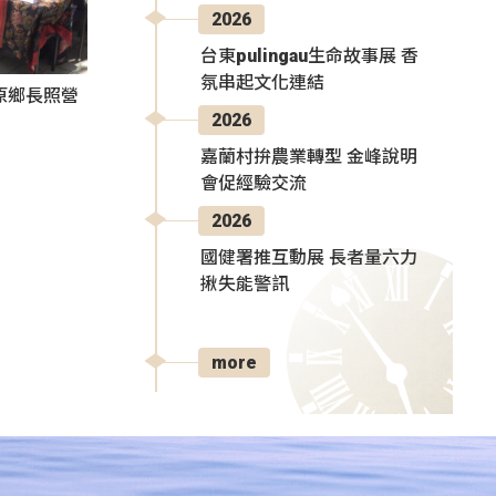
2026
台東pulingau生命故事展 香
氛串起文化連結
原鄉長照營
2026
嘉蘭村拚農業轉型 金峰說明
會促經驗交流
2026
國健署推互動展 長者量六力
揪失能警訊
more