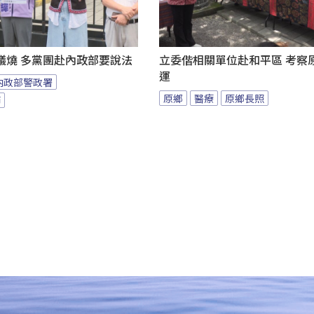
議燒 多黨團赴內政部要說法
立委偕相關單位赴和平區 考察
運
內政部警政署
原鄉
醫療
原鄉長照
節