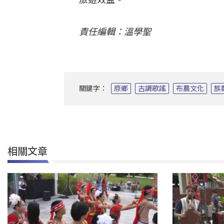
責任編輯：溫學聖
關鍵字：
原鄉
古調歌謠
布農文化
族
相關文章