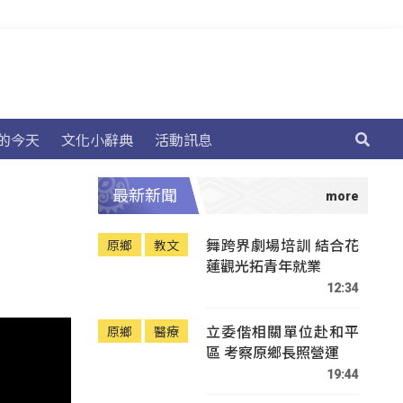
的今天
文化小辭典
活動訊息
最新新聞
舞跨界劇場培訓 結合花
原鄉
教文
蓮觀光拓青年就業
12:34
立委偕相關單位赴和平
原鄉
醫療
區 考察原鄉長照營運
19:44