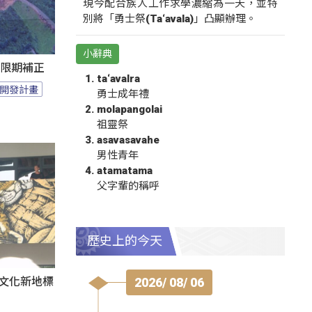
現今配合族人工作求學濃縮為一天，並特
別將「勇士祭(Ta‘avala)」凸顯辦理。
小辭典
過限期補正
ta‘avalra
開發計畫
勇士成年禮
molapangolai
祖靈祭
asavasavahe
男性青年
atamatama
父字輩的稱呼
歷史上的今天
2026/ 08/ 06
部文化新地標