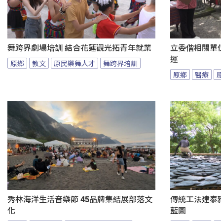
舞跨界劇場培訓 結合花蓮觀光拓青年就業
立委偕相關單
運
原鄉
教文
原民樂舞人才
舞跨界培訓
原鄉
醫療
秀林海洋生活音樂節 45品牌集結展部落文
傳統工法建泰
化
藍圖