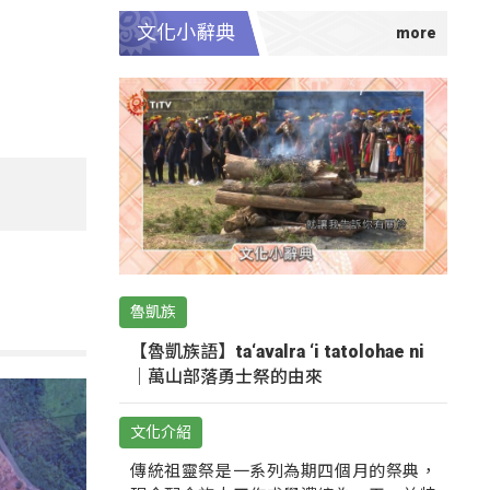
文化小辭典
魯凱族
【魯凱族語】ta‘avalra ‘i tatolohae ni
｜萬山部落勇士祭的由來
文化介紹
傳統祖靈祭是一系列為期四個月的祭典，