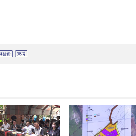
群藝術
東埔