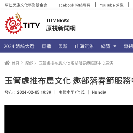
原住民族文化事業基金會
Facebook 粉絲專頁
YouTube 頻道
TITV NEWS
原視新聞網
2024 總統大選
直播
最新
山海氣象
總覽
專題
首頁
原鄉
玉管處推布農文化 邀部落春節服務中心展演
玉管處推布農文化 邀部落春節服務
發布：2024-02-05 19:39
南投水里/信義
Hundiv