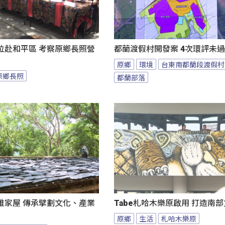
位赴和平區 考察原鄉長照營
都蘭渡假村開發案 4次環評未
原鄉
環境
台東南都蘭段渡假村
原鄉長照
都蘭部落
雅家屋 傳承擘劃文化、產業
Tabe札哈木樂原啟用 打造南
原鄉
生活
札哈木樂原