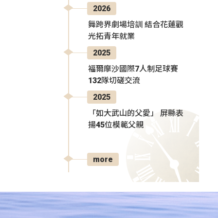
2026
舞跨界劇場培訓 結合花蓮觀
光拓青年就業
2025
福爾摩沙國際7人制足球賽
132隊切磋交流
2025
「如大武山的父愛」 屏縣表
揚45位模範父親
more