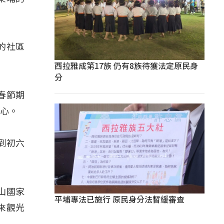
的社區
西拉雅成第17族 仍有8族待獲法定原民身
分
春節期
小心。
到初六
山國家
平埔專法已施行 原民身分法暫緩審查
來觀光