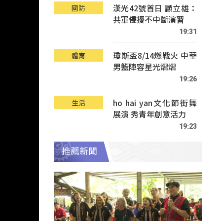
漢光42號首日 顧立雄：
國防
共軍侵擾不中斷演習
19:31
瓊斯盃8/14燃戰火 中華
體育
男籃陣容星光熠熠
19:26
ho hai yan文化節街舞
生活
展演 秀青年創意活力
19:23
推薦新聞