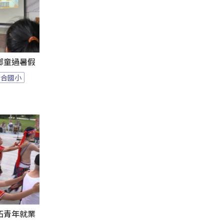
鄉童過暑假
百合國小
拓青年就業