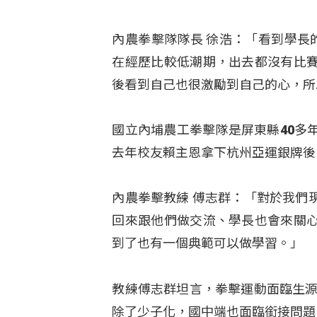
內農拳擊隊隊長 徐浩：「看到學長
在經歷比較低潮期，出去都沒有比
後看到自己也很激勵到自己的心，所
國立內埔農工拳擊隊是屏東縣40多
去年校友賴主恩拿下杭州亞運銀牌後
內農拳擊教練 傅志群：「對於我們
回來跟他們做交流、學長也會來關
到了也有一個典範可以做學習。」
教練傅志群坦言，拳擊運動面臨生源
除了少子化，國中端也面臨銜接問題