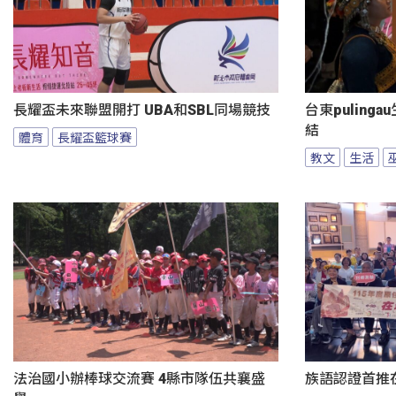
長耀盃未來聯盟開打 UBA和SBL同場競技
台東puling
結
體育
長耀盃籃球賽
教文
生活
法治國小辦棒球交流賽 4縣市隊伍共襄盛
族語認證首推