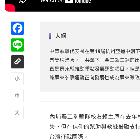
Facebook
大綱
Line
中華拳擊代表團在第19屆杭州亞運中創
有獎牌進帳，一共奪下一金二銀二銅的出
直是屏東縣推動重點發展運動項目，但是
讓屏東拳擊運動正向發展也成為屏東縣政
A
A
內埔農工拳擊隊校友賴主恩在去年
A
失，但在信仰的幫助與教練鼓勵支
台灣征戰國際。