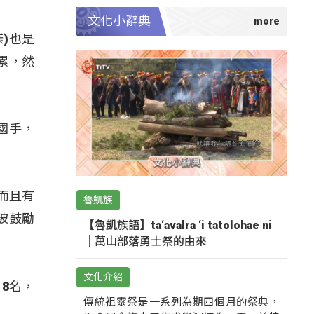
文化小辭典
)也是
累，然
國手，
而且有
魯凱族
被鼓勵
【魯凱族語】ta‘avalra ‘i tatolohae ni
｜萬山部落勇士祭的由來
文化介紹
8名，
傳統祖靈祭是一系列為期四個月的祭典，