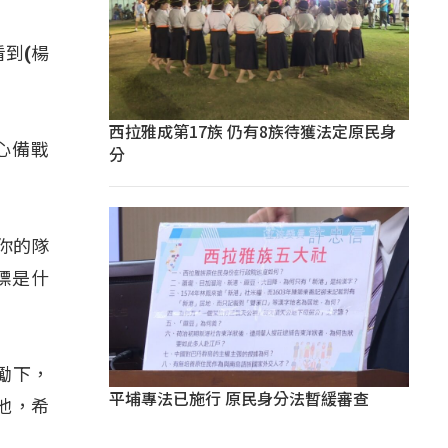
到(楊
西拉雅成第17族 仍有8族待獲法定原民身
心備戰
分
你的隊
標是什
勵下，
平埔專法已施行 原民身分法暫緩審查
他，希