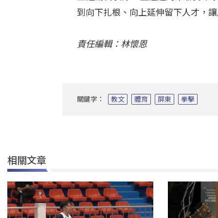
到向下扎根、向上延伸留下人才，讓
責任編輯：林懷恩
關鍵字：
教文
體育
屏東
拳擊
相關文章