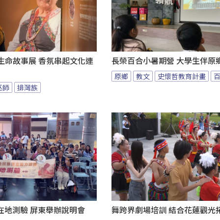
au生命故事展 香氛串起文化連
長榮百合小暑期營 大學生伴原
原鄉
教文
史懷哲教育計畫
巫師
排灣族
在地測驗 屏東舉辦說明會
舞跨界劇場培訓 結合花蓮觀光