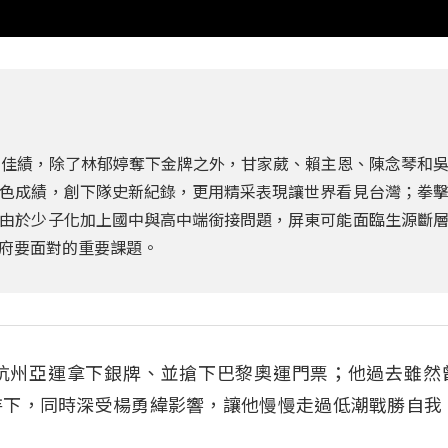
下佳績，除了林郁婷奪下金牌之外，甘家葳、賴主恩、陳念琴和
色成績，創下隊史新紀錄，更用精采表現讓世界看見台灣；拳
由於少子化加上國中與高中端銜接問題，屏東可能面臨生源斷
府要面對的重要課題。
杭州亞運拿下銀牌、並搶下巴黎奧運門票；他過去雖然
持下，同時深受楊勇緯影響，讓他慢慢走過低潮戰勝自我