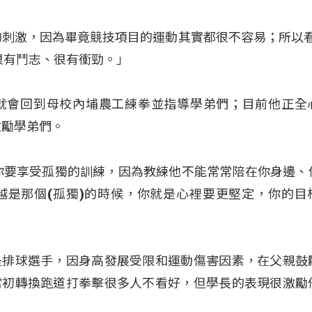
的刺激，因為畢竟競技項目的運動其實都很不容易；所以看
很有鬥志、很有衝勁。」
就會回到母校內埔農工練拳並指導學弟們；目前他正全
激勵學弟們。
你要享受孤獨的訓練，因為教練他不能常常陪在你身邊、
越是那個(孤獨)的時候，你就是心裡要更堅定，你的目
是排球選手，因身高發展受限和運動傷害因素，在父親鼓
當初轉換跑道打拳擊很多人不看好，但學長的表現很激勵