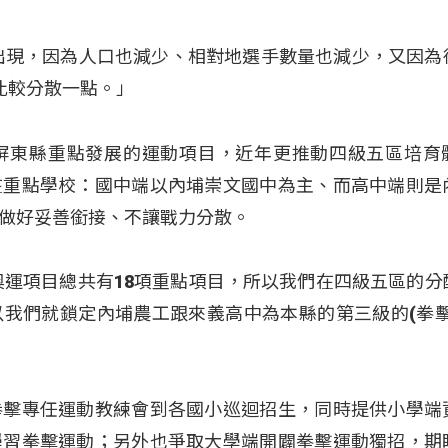
出現，因為人口也減少、相對地選手數量也減少，又因為
得比較分散一點。」
屏東縣重點發展的運動項目，近年更推動四級五區培育
在重點學校：國中端以內埔崇文國中為主、而高中端則是
做好妥善銜接、不讓戰力分散。
奧運項目總共有18項重點項目，所以我們在四級五區的分
我們就鎖定內埔農工跟來義高中為本縣的第三級的(拳擊
拳擊專任運動教練會到各國小巡迴招生，同時提供小學端
學習拳擊運動；另外也爭取大學端開闢拳擊運動獨招，期