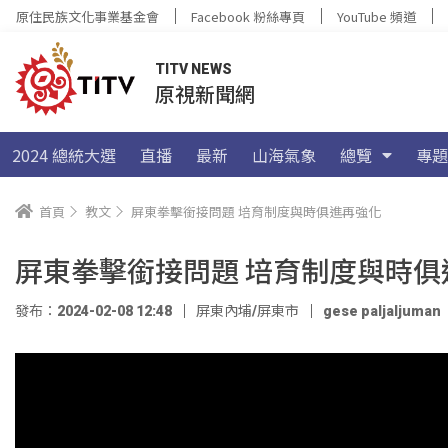
原住民族文化事業基金會
Facebook 粉絲專頁
YouTube 頻道
TITV NEWS
原視新聞網
2024 總統大選
直播
最新
山海氣象
總覽
專題
首頁
教文
屏東拳擊銜接問題 培育制度與時俱進再強化
屏東拳擊銜接問題 培育制度與時俱
發布：2024-02-08 12:48
屏東內埔/屏東市
gese paljaljuman