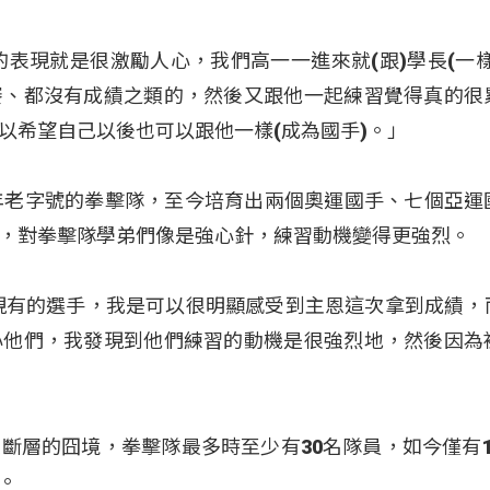
的表現就是很激勵人心，我們高一一進來就(跟)學長(一樣
賽、都沒有成績之類的，然後又跟他一起練習覺得真的很
以希望自己以後也可以跟他一樣(成為國手)。」
年老字號的拳擊隊，至今培育出兩個奧運國手、七個亞運
，對拳擊隊學弟們像是強心針，練習動機變得更強烈。
現有的選手，我是可以很明顯感受到主恩這次拿到成績，
心他們，我發現到他們練習的動機是很強烈地，然後因為
斷層的囧境，拳擊隊最多時至少有30名隊員，如今僅有1
。