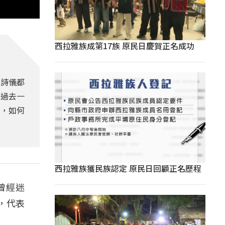
西拉雅族成第17族 原民日慶賀正名成功
吳詩儀都
擊過去一
層，如何
西拉雅族獲民族認定 原民日回顧正名歷程
曾經迷
，代表