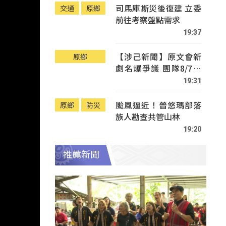
司馬庫斯災後復建 立委
交通
原鄉
前往考察盤點需求
19:37
【涉己新聞】原文會新
原鄉
劇名爆爭議 團隊8/7赴
Tafalong致歉
19:31
颱風逼近！普悠瑪部落
原鄉
防災
族人勘查共管山林
19:20
推薦新聞