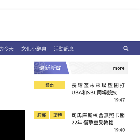
的今天
文化小辭典
活動訊息
最新新聞
長耀盃未來聯盟開打
體育
UBA和SBL同場競技
19:47
司馬庫斯校舍無照卡關
原鄉
環境
22年 衝擊童受教權
19:40