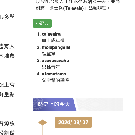
現今配合族人工作求學濃縮為一天，並特
別將「勇士祭(Ta‘avala)」凸顯辦理。
很多學
小辭典
ta‘avalra
勇士成年禮
體育人
molapangolai
祖靈祭
內埔農
asavasavahe
男性青年
atamatama
父字輩的稱呼
配上會
)重點
歷史上的今天
2026/ 08/ 07
資源設
盼能做