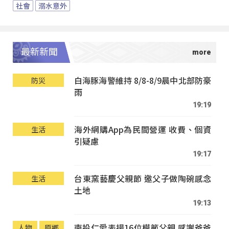
社會
溺水意外
最新新聞
白海豚海警維持 8/8-8/9晨中北部防豪
防災
雨
19:19
海外網購App為民間營運 收費、個資
生活
引疑慮
19:17
台東窯藝慶父親節 邀父子做陶碗感念
生活
土地
19:13
南投仁愛表揚16位模範父親 感謝爸爸
人物
原鄉