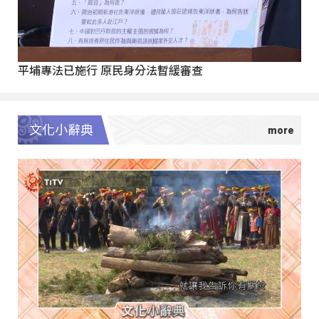
平埔專法已施行 原民身分法暫緩審查
文化小辭典