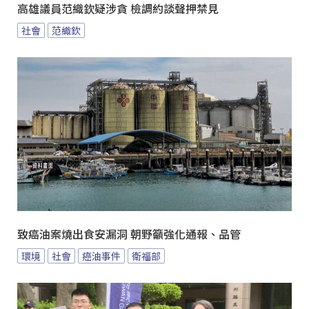
高雄議員范織欽疑涉貪 檢調約談聲押禁見
社會
范織欽
致癌油案燒出食安漏洞 朝野籲強化通報、品管
環境
社會
癌油事件
衛福部