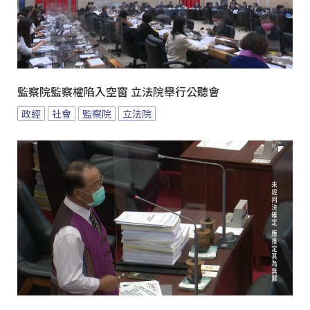
監察院監察權陷入空窗 立法院舉行公聽會
政經
社會
監察院
立法院