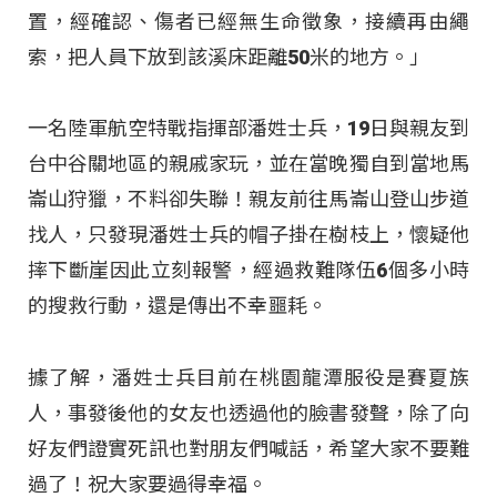
置，經確認、傷者已經無生命徵象，接續再由繩
索，把人員下放到該溪床距離50米的地方。」
一名陸軍航空特戰指揮部潘姓士兵，19日與親友到
台中谷關地區的親戚家玩，並在當晚獨自到當地馬
崙山狩獵，不料卻失聯！親友前往馬崙山登山步道
找人，只發現潘姓士兵的帽子掛在樹枝上，懷疑他
摔下斷崖因此立刻報警，經過救難隊伍6個多小時
的搜救行動，還是傳出不幸噩耗。
據了解，潘姓士兵目前在桃園龍潭服役是賽夏族
人，事發後他的女友也透過他的臉書發聲，除了向
好友們證實死訊也對朋友們喊話，希望大家不要難
過了！祝大家要過得幸福。