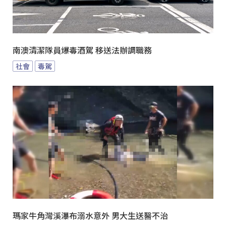
南澳清潔隊員爆毒酒駕 移送法辦調職務
社會
毒駕
瑪家牛角灣溪瀑布溺水意外 男大生送醫不治