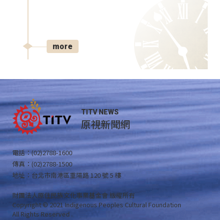
more
TITV NEWS
原視新聞網
電話：(02)2788-1600
傳真：(02)2788-1500
地址：台北市南港區重陽路 120 號 5 樓
財團法人原住民族文化事業基金會 版權所有
Copyright © 2021 Indigenous Peoples Cultural Foundation
All Rights Reserved .