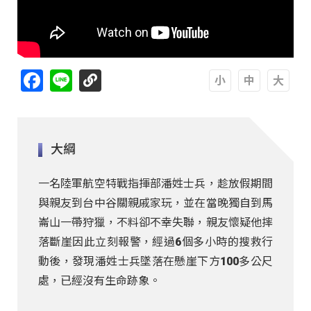
Facebook
Line
A
A
A
大綱
一名陸軍航空特戰指揮部潘姓士兵，趁放假期間
與親友到台中谷關親戚家玩，並在當晚獨自到馬
崙山一帶狩獵，不料卻不幸失聯，親友懷疑他摔
落斷崖因此立刻報警，經過6個多小時的搜救行
動後，發現潘姓士兵墜落在懸崖下方100多公尺
處，已經沒有生命跡象。