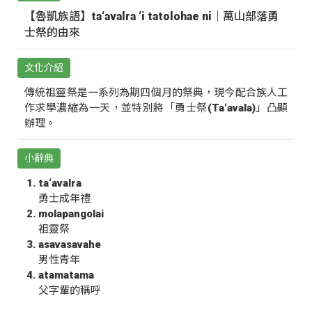
【魯凱族語】ta‘avalra ‘i tatolohae ni｜萬山部落勇
士祭的由來
文化介紹
傳統祖靈祭是一系列為期四個月的祭典，現今配合族人工
作求學濃縮為一天，並特別將「勇士祭(Ta‘avala)」凸顯
辦理。
小辭典
ta‘avalra
勇士成年禮
molapangolai
祖靈祭
asavasavahe
男性青年
atamatama
父字輩的稱呼