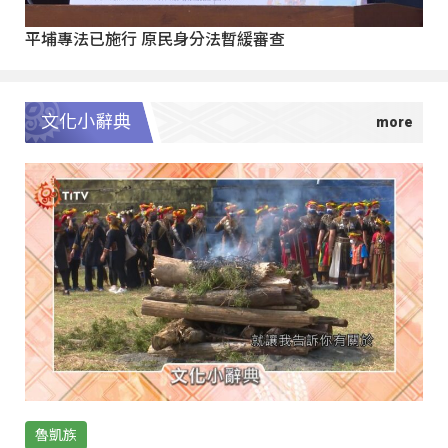
平埔專法已施行 原民身分法暫緩審查
文化小辭典
魯凱族