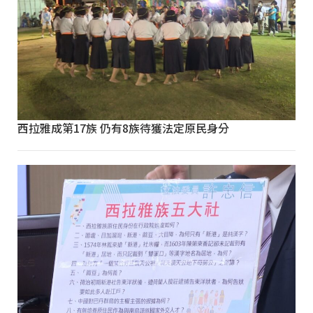
西拉雅成第17族 仍有8族待獲法定原民身分