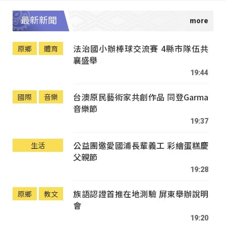
最新新聞
法治國小辦棒球交流賽 4縣市隊伍共
原鄉
體育
襄盛舉
19:44
台澳原民藝術家共創作品 同登Garma
國際
音樂
音樂節
19:37
公益團邀愛國浦長輩義工 彩繪蛋糕慶
生活
父親節
19:28
族語認證首推在地測驗 屏東舉辦說明
原鄉
教文
會
19:20