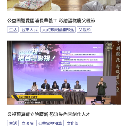
公益團邀愛國浦長輩義工 彩繪蛋糕慶父親節
生活
台東大武
大武鄉愛國浦部落
父親節
公視預算遭立院腰斬 恐流失內容創作人才
生活
立法院
公共電視預算
文化部