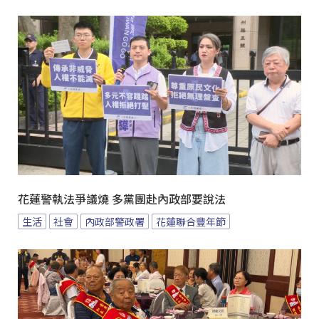
花蓮警執法爭議燒 多黨團赴內政部要說法
生活
社會
內政部警政署
花蓮聯合豐年節