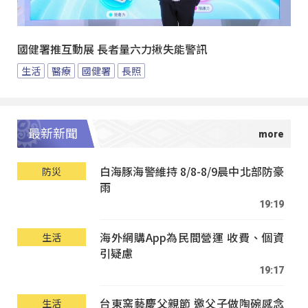
國健署推互動展 長者量六力揪失能警訊
生活
醫療
國健署
長照
最新新聞
白海豚海警維持 8/8-8/9晨中北部防豪
防災
雨
19:19
海外網購App為民間營運 收費、個資
生活
引疑慮
19:17
台東窯藝慶父親節 邀父子做陶碗感念
生活