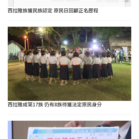
西拉雅族獲民族認定 原民日回顧正名歷程
西拉雅成第17族 仍有8族待獲法定原民身分