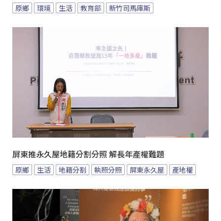
原鄉
環境
生活
教育部
新竹司馬庫斯
屏東推永久屋地籍分割分照 解長年產權難題
原鄉
生活
地籍分割
執照分照
屏東永久屋
產地權