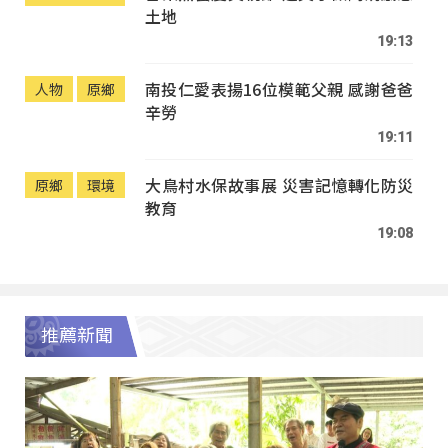
土地
19:13
南投仁愛表揚16位模範父親 感謝爸爸
人物
原鄉
辛勞
19:11
大鳥村水保故事展 災害記憶轉化防災
原鄉
環境
教育
19:08
推薦新聞