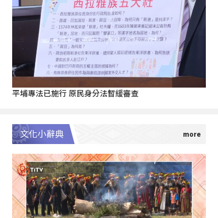
平埔專法已施行 原民身分法暫緩審查
文化小辭典