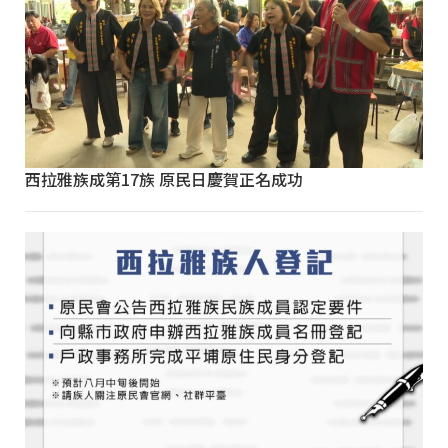
西拉雅族成第17族 原民日慶賀正名成功