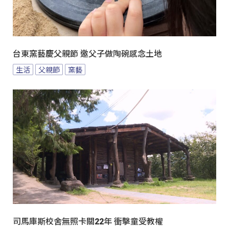
台東窯藝慶父親節 邀父子做陶碗感念土地
生活
父親節
窯藝
司馬庫斯校舍無照卡關22年 衝擊童受教權