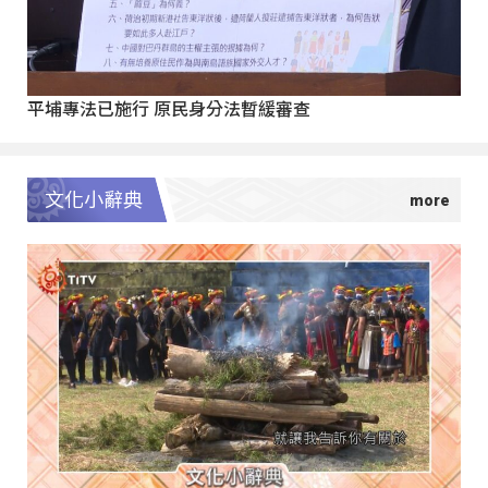
平埔專法已施行 原民身分法暫緩審查
文化小辭典