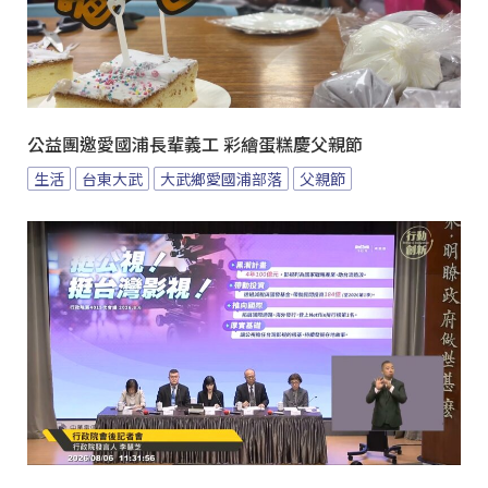
公益團邀愛國浦長輩義工 彩繪蛋糕慶父親節
生活
台東大武
大武鄉愛國浦部落
父親節