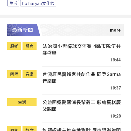
生活
ho hai yan文化節
最新新聞
法治國小辦棒球交流賽 4縣市隊伍共
原鄉
體育
襄盛舉
19:44
台澳原民藝術家共創作品 同登Garma
國際
音樂
音樂節
19:37
公益團邀愛國浦長輩義工 彩繪蛋糕慶
生活
父親節
19:28
族語認證首推在地測驗 屏東舉辦說明
原鄉
教文