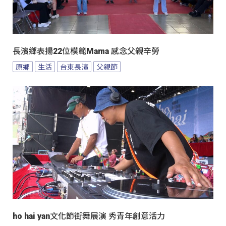
長濱鄉表揚22位模範Mama 感念父親辛勞
原鄉
生活
台東長濱
父親節
ho hai yan文化節街舞展演 秀青年創意活力