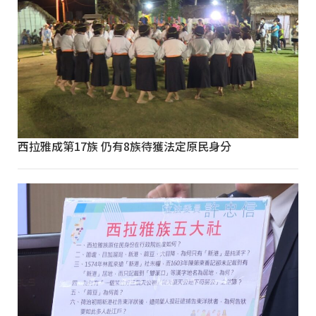
西拉雅成第17族 仍有8族待獲法定原民身分