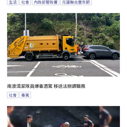
生活
社會
內政部警政署
花蓮聯合豐年節
南澳清潔隊員爆毒酒駕 移送法辦調職務
社會
毒駕