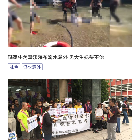
瑪家牛角灣溪瀑布溺水意外 男大生送醫不治
社會
溺水意外