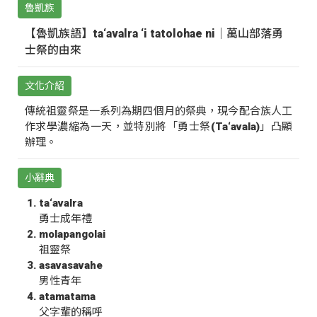
魯凱族
【魯凱族語】ta‘avalra ‘i tatolohae ni｜萬山部落勇
士祭的由來
文化介紹
傳統祖靈祭是一系列為期四個月的祭典，現今配合族人工
作求學濃縮為一天，並特別將「勇士祭(Ta‘avala)」凸顯
辦理。
小辭典
ta‘avalra
勇士成年禮
molapangolai
祖靈祭
asavasavahe
男性青年
atamatama
父字輩的稱呼