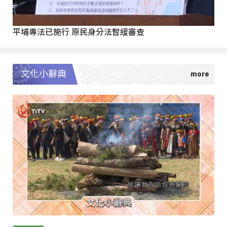
平埔專法已施行 原民身分法暫緩審查
文化小辭典