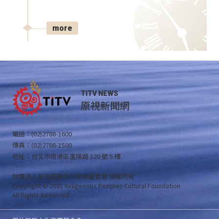
more
TITV NEWS
原視新聞網
電話：(02)2788-1600
傳真：(02)2788-1500
地址：台北市南港區重陽路 120 號 5 樓
財團法人原住民族文化事業基金會 版權所有
Copyright © 2021 Indigenous Peoples Cultural Foundation
All Rights Reserved .