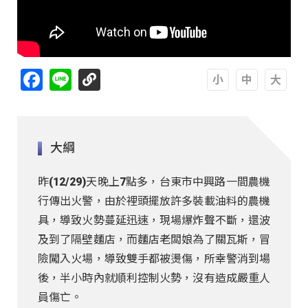
Facebook
Line
A
A
A
大綱
昨(12/29)天晚上7點多，台東市中興路一間農機
行傳出火警，由於裡頭擺放許多裝載油料的農機
具，導致火勢蔓延迅速，現場爆炸聲不斷，還波
及到了隔壁麵店，而麵店老闆娘為了關瓦斯，冒
險闖入火場，導致雙手都被燙傷，所幸警消到場
後，半小時內就順利控制火勢，沒有造成嚴重人
員傷亡。