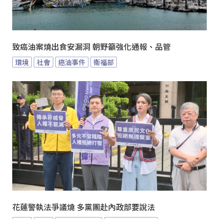
致癌油案燒出食安漏洞 朝野籲強化通報、品管
環境
社會
癌油事件
衛福部
花蓮警執法爭議燒 多黨團赴內政部要說法