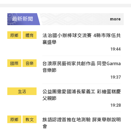
最新新聞
法治國小辦棒球交流賽 4縣市隊伍共
原鄉
體育
襄盛舉
19:44
台澳原民藝術家共創作品 同登Garma
國際
音樂
音樂節
19:37
公益團邀愛國浦長輩義工 彩繪蛋糕慶
生活
父親節
19:28
族語認證首推在地測驗 屏東舉辦說明
原鄉
教文
會