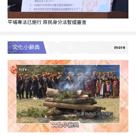
平埔專法已施行 原民身分法暫緩審查
文化小辭典