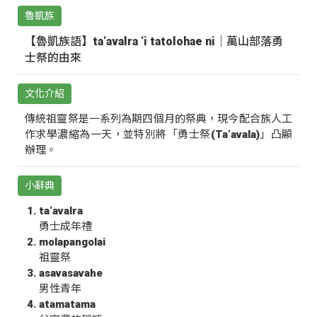
魯凱族
【魯凱族語】ta‘avalra ‘i tatolohae ni｜萬山部落勇
士祭的由來
文化介紹
傳統祖靈祭是一系列為期四個月的祭典，現今配合族人工
作求學濃縮為一天，並特別將「勇士祭(Ta‘avala)」凸顯
辦理。
小辭典
ta‘avalra
勇士成年禮
molapangolai
祖靈祭
asavasavahe
男性青年
atamatama