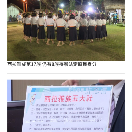
西拉雅成第17族 仍有8族待獲法定原民身分