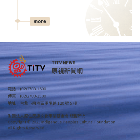
more
TITV NEWS
原視新聞網
電話：(02)2788-1600
傳真：(02)2788-1500
地址：台北市南港區重陽路 120 號 5 樓
財團法人原住民族文化事業基金會 版權所有
Copyright © 2021 Indigenous Peoples Cultural Foundation
All Rights Reserved .