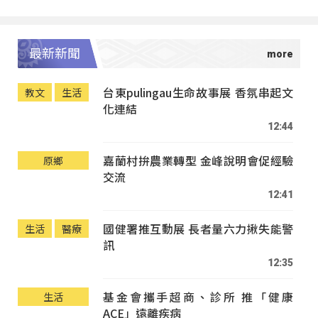
最新新聞
台東pulingau生命故事展 香氛串起文
教文
生活
化連結
12:44
嘉蘭村拚農業轉型 金峰說明會促經驗
原鄉
交流
12:41
國健署推互動展 長者量六力揪失能警
生活
醫療
訊
12:35
基金會攜手超商、診所 推「健康
生活
ACE」遠離疾病