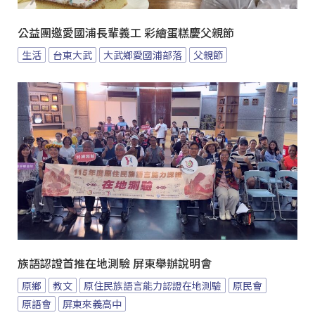
公益團邀愛國浦長輩義工 彩繪蛋糕慶父親節
生活
台東大武
大武鄉愛國浦部落
父親節
族語認證首推在地測驗 屏東舉辦說明會
原鄉
教文
原住民族語言能力認證在地測驗
原民會
原語會
屏東來義高中