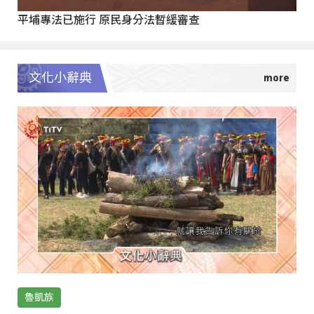
平埔專法已施行 原民身分法暫緩審查
文化小辭典
魯凱族