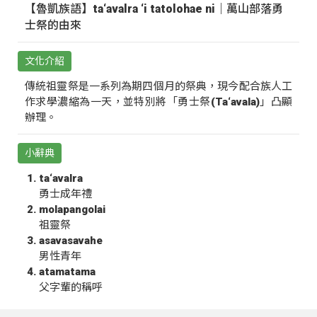
【魯凱族語】ta‘avalra ‘i tatolohae ni｜萬山部落勇
士祭的由來
文化介紹
傳統祖靈祭是一系列為期四個月的祭典，現今配合族人工
作求學濃縮為一天，並特別將「勇士祭(Ta‘avala)」凸顯
辦理。
小辭典
ta‘avalra
勇士成年禮
molapangolai
祖靈祭
asavasavahe
男性青年
atamatama
父字輩的稱呼