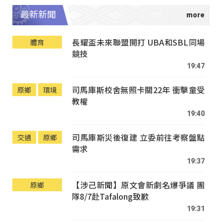
最新新聞
長耀盃未來聯盟開打 UBA和SBL同場
體育
競技
19:47
司馬庫斯校舍無照卡關22年 衝擊童受
原鄉
環境
教權
19:40
司馬庫斯災後復建 立委前往考察盤點
交通
原鄉
需求
19:37
【涉己新聞】原文會新劇名爆爭議 團
原鄉
隊8/7赴Tafalong致歉
19:31