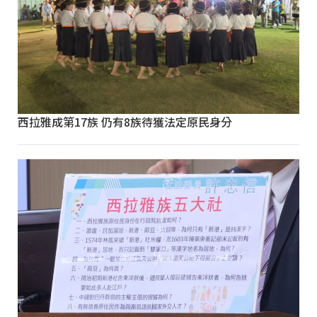
西拉雅成第17族 仍有8族待獲法定原民身分