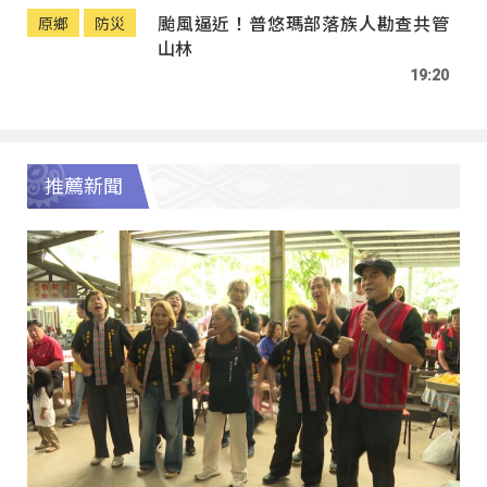
颱風逼近！普悠瑪部落族人勘查共管
原鄉
防災
山林
19:20
推薦新聞