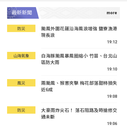
最新新聞
颱風外圍花蓮沿海風浪增強 鹽寮漁港
防災
現長浪
19:12
白海豚颱風暴風圈縮小 竹苗、台北山
山海氣象
區防大雨
19:10
兩颱風、猴害夾擊 梅花部落甜柿損失
風災
近6成
19:08
大豪雨炸尖石！ 落石阻路及時搶修交
防災
通未斷
19:06