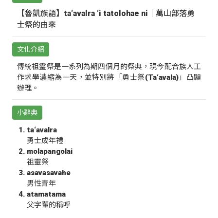
【魯凱族語】ta‘avalra ‘i tatolohae ni｜萬山部落勇
士祭的由來
文化介紹
傳統祖靈祭是一系列為期四個月的祭典，現今配合族人工
作求學濃縮為一天，並特別將「勇士祭(Ta‘avala)」凸顯
辦理。
小辭典
ta‘avalra
勇士成年禮
molapangolai
祖靈祭
asavasavahe
男性青年
atamatama
父字輩的稱呼