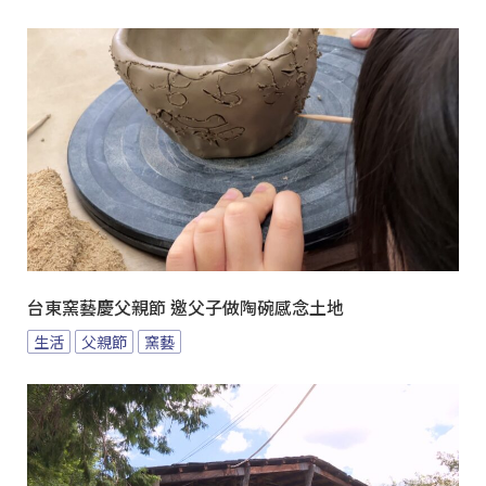
台東窯藝慶父親節 邀父子做陶碗感念土地
生活
父親節
窯藝