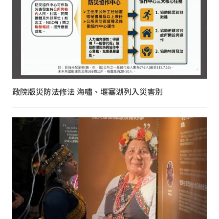
政院版災防法修法 海嘯、堰塞湖列入災害別