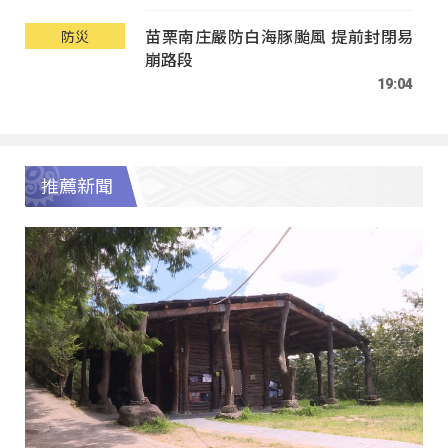
苗栗南庄嚴防白海豚颱風 提前封閉易
防災
崩路段
19:04
推薦新聞