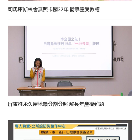
司馬庫斯校舍無照卡關22年 衝擊童受教權
屏東推永久屋地籍分割分照 解長年產權難題