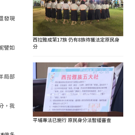
還發現
西拉雅成第17族 仍有8族待獲法定原民身
分
呢譬如
年局部
分，我
」
平埔專法已施行 原民身分法暫緩審查
5億多