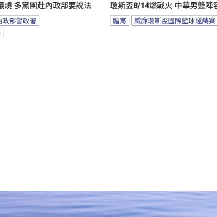
議燒 多黨團赴內政部要說法
瓊斯盃8/14燃戰火 中華男籃
內政部警政署
體育
威廉瓊斯盃國際籃球邀請賽
節