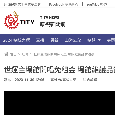
原住民族文化事業基金會
Facebook 粉絲專頁
YouTube 頻道
TITV NEWS
原視新聞網
2024 總統大選
直播
最新
山海氣象
總覽
專題
首頁
社會
世運主場館開唱免租金 場館維護品質引憂
世運主場館開唱免租金 場館維護品
發布：2023-11-30 12:06
高雄市/高雄左營
綜合報導