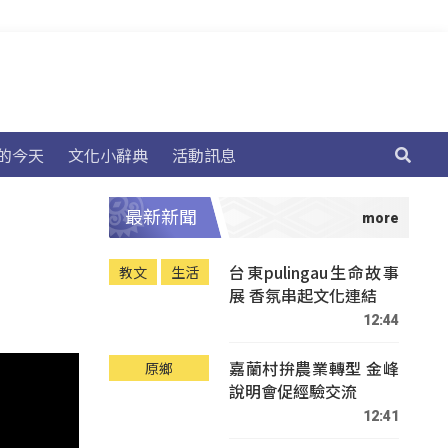
的今天
文化小辭典
活動訊息
最新新聞
台東pulingau生命故事
教文
生活
展 香氛串起文化連結
12:44
嘉蘭村拚農業轉型 金峰
原鄉
說明會促經驗交流
12:41