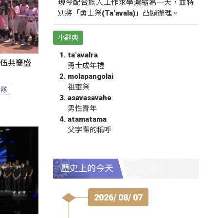
現今配合族人工作求學濃縮為一天，並特
別將「勇士祭(Ta‘avala)」凸顯辦理。
小辭典
ta‘avalra
隊伍共襄盛
勇士成年禮
molapangolai
祖靈祭
棒隊
asavasavahe
男性青年
atamatama
父字輩的稱呼
歷史上的今天
2026/ 08/ 07