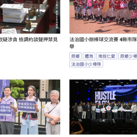
欽疑涉貪 檢調約談聲押禁見
法治國小辦棒球交流賽 4縣市
舉
原鄉
體育
南投仁愛
原鄉少
法治國小少棒隊