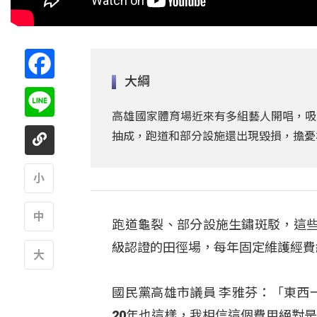
Facebook
大綱
Line
高雄國家體育場近來有多組藝人開唱，吸
抽成，跑道和部分設施還出現毀損，擔憂
A
跑道龜裂、部分設施生鏽斑駁，這
A
級認證的田徑場，每年固定維護經費
A
國民黨高雄市議員 李雅芬：「東西
20年也這樣，我相信這個費用絕對