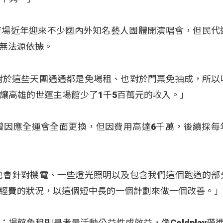
育場近年迎來不少國內外知名藝人團體開演唱會，但民代
無法源依據。
對於這些天團通通都是免場租、也對於門票免抽成，所以
氣就讓高雄的世運主場館少了1千5百萬元的收入。」
年曾因應全運會全面更換，但因費用高達6千萬，後續採每
也會針對機電、一些燈光照明以及包含我們這個跑道的部
經費的狀況，以這個短中長的一個計劃來做一個改善。
場館免租則是考量活動公益性或效益，像Coldplay帶進