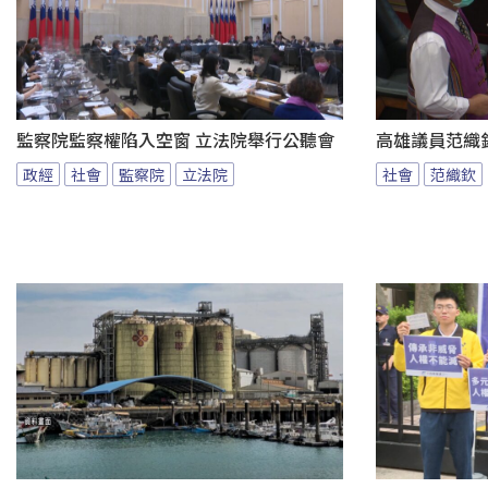
監察院監察權陷入空窗 立法院舉行公聽會
高雄議員范織
政經
社會
監察院
立法院
社會
范織欽