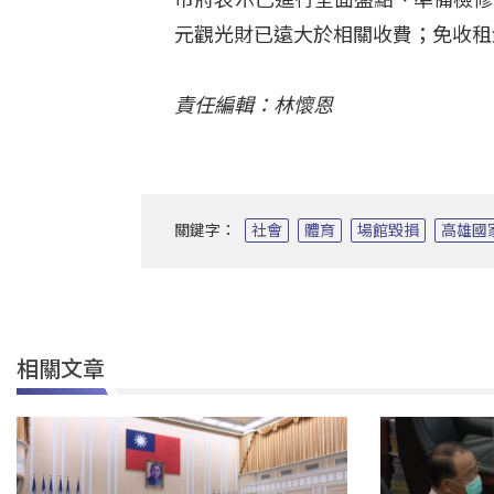
元觀光財已遠大於相關收費；免收租
責任編輯：林懷恩
關鍵字：
社會
體育
場館毀損
高雄國
相關文章