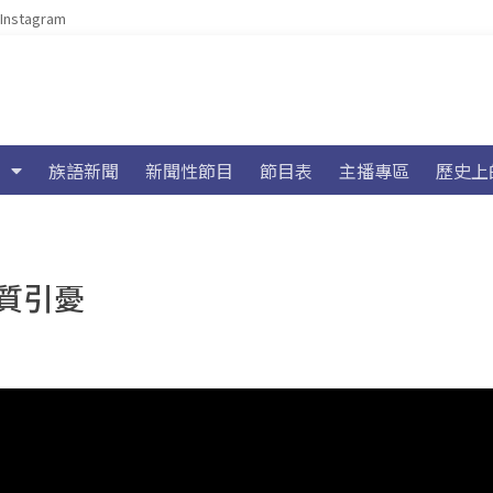
Instagram
族語新聞
新聞性節目
節目表
主播專區
歷史上
質引憂