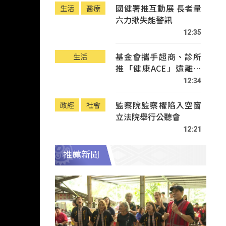
國健署推互動展 長者量
生活
醫療
六力揪失能警訊
12:35
基金會攜手超商、診所
生活
推「健康ACE」遠離疾
病
12:34
監察院監察權陷入空窗
政經
社會
立法院舉行公聽會
12:21
推薦新聞