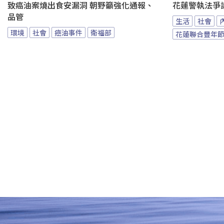
致癌油案燒出食安漏洞 朝野籲強化通報、
花蓮警執法爭
品管
生活
社會
環境
社會
癌油事件
衛福部
花蓮聯合豐年