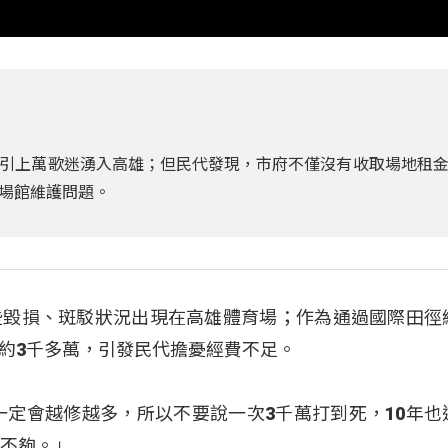
引上萬歌迷湧入高雄；但民代發現，市府不僅沒有收取場地租
場館維護問題。
些毀損、斑駁狀況出現在高雄體育場；作為通過國際田徑
約3千多萬，引發民代擔憂經費不足。
一定會越修越多，所以不要說一次3千萬打到死，10年也
是不夠。」