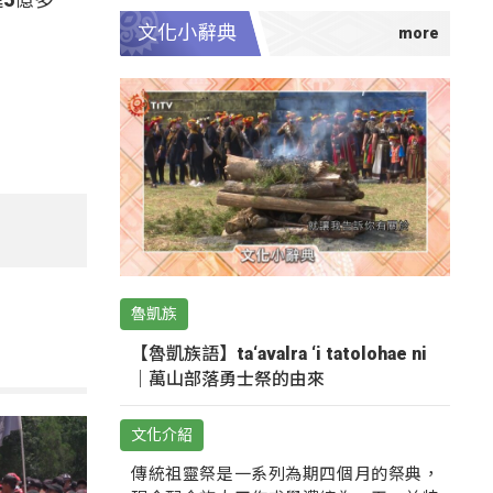
文化小辭典
魯凱族
【魯凱族語】ta‘avalra ‘i tatolohae ni
｜萬山部落勇士祭的由來
文化介紹
傳統祖靈祭是一系列為期四個月的祭典，