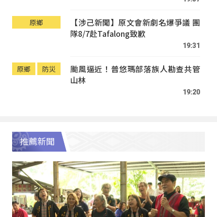
【涉己新聞】原文會新劇名爆爭議 團
原鄉
隊8/7赴Tafalong致歉
19:31
颱風逼近！普悠瑪部落族人勘查共管
原鄉
防災
山林
19:20
推薦新聞