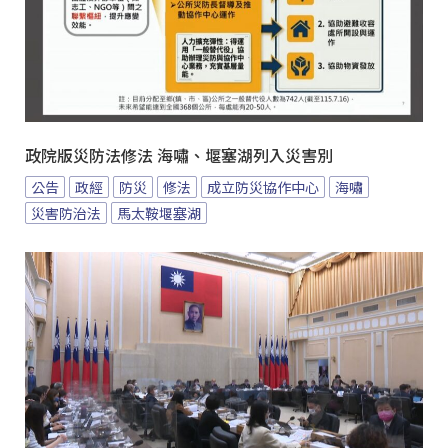
政院版災防法修法 海嘯、堰塞湖列入災害別
公告
政經
防災
修法
成立防災協作中心
海嘯
災害防治法
馬太鞍堰塞湖