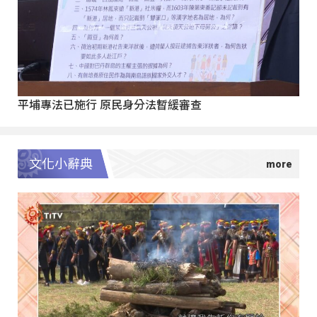
平埔專法已施行 原民身分法暫緩審查
文化小辭典