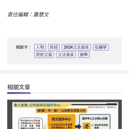
責任編輯：蕭慧文
關鍵字：
人物
政經
2024立法委員
伍麗華
原民立委
立法委員
選舉
相關文章