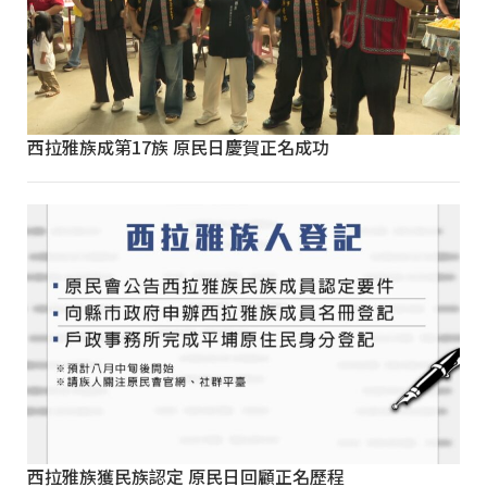
西拉雅族成第17族 原民日慶賀正名成功
西拉雅族獲民族認定 原民日回顧正名歷程