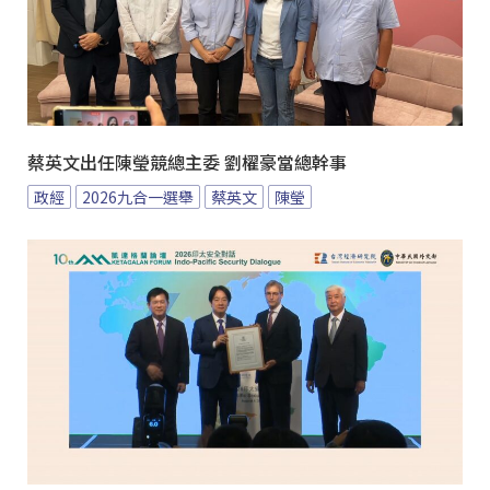
蔡英文出任陳瑩競總主委 劉櫂豪當總幹事
政經
2026九合一選舉
蔡英文
陳瑩