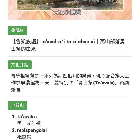
魯凱族
【魯凱族語】ta‘avalra ‘i tatolohae ni｜萬山部落勇
士祭的由來
文化介紹
傳統祖靈祭是一系列為期四個月的祭典，現今配合族人工
作求學濃縮為一天，並特別將「勇士祭(Ta‘avala)」凸顯
辦理。
小辭典
ta‘avalra
勇士成年禮
molapangolai
祖靈祭