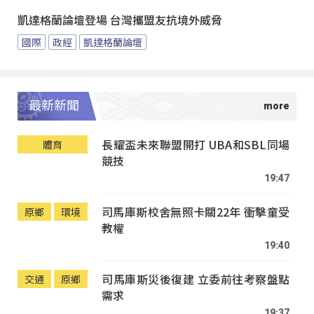
凱達格蘭論壇登場 台灣攜盟友抗境外威脅
國際
政經
凱達格蘭論壇
最新新聞
長耀盃未來聯盟開打 UBA和SBL同場
體育
競技
19:47
司馬庫斯校舍無照卡關22年 衝擊童受
原鄉
環境
教權
19:40
司馬庫斯災後復建 立委前往考察盤點
交通
原鄉
需求
19:37