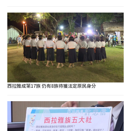
西拉雅成第17族 仍有8族待獲法定原民身分