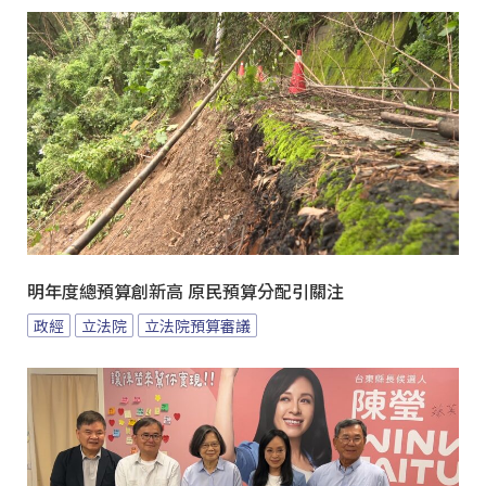
明年度總預算創新高 原民預算分配引關注
政經
立法院
立法院預算審議