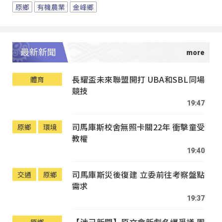
原鄉
有機農業
金峰鄉
最新新聞
長耀盃未來聯盟開打 UBA和SBL同場
體育
競技
19:47
司馬庫斯校舍無照卡關22年 衝擊童受
原鄉
環境
教權
19:40
司馬庫斯災後復建 立委前往考察盤點
交通
原鄉
需求
19:37