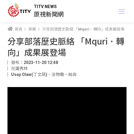
TITV NEWS
原視新聞網
首頁
原鄉
分享部落歷史脈絡 「Mquri．轉向」成果展登場
分享部落歷史脈絡 「Mquri．轉
向」成果展登場
發布：2023-11-20 12:48
花蓮秀林
Usay Olaw(丁文琄)
、
法物嘞‧給尚