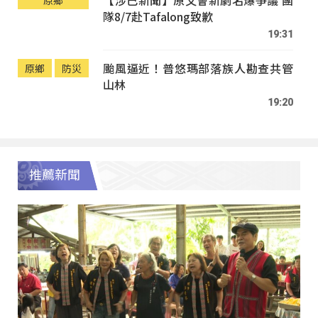
【涉己新聞】原文會新劇名爆爭議 團
原鄉
隊8/7赴Tafalong致歉
19:31
颱風逼近！普悠瑪部落族人勘查共管
原鄉
防災
山林
19:20
推薦新聞