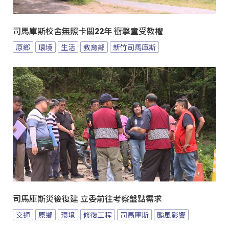
司馬庫斯校舍無照卡關22年 衝擊童受教權
原鄉
環境
生活
教育部
新竹司馬庫斯
司馬庫斯災後復建 立委前往考察盤點需求
交通
原鄉
環境
修復工程
司馬庫斯
颱風影響