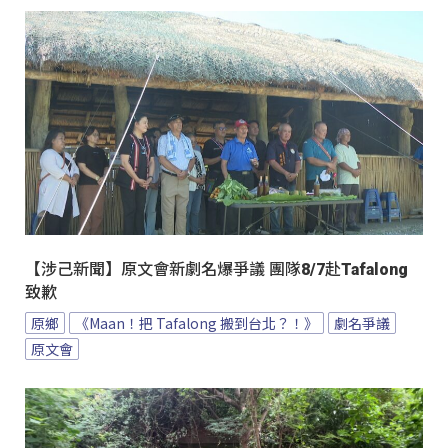
【涉己新聞】原文會新劇名爆爭議 團隊8/7赴Tafalong
致歉
原鄉
《Maan！把 Tafalong 搬到台北？！》
劇名爭議
原文會