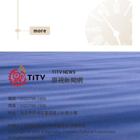
more
TITV NEWS
原視新聞網
電話：(02)2788-1600
傳真：(02)2788-1500
地址：台北市南港區重陽路 120 號 5 樓
財團法人原住民族文化事業基金會 版權所有
Copyright © 2021 Indigenous Peoples Cultural Foundation
All Rights Reserved .