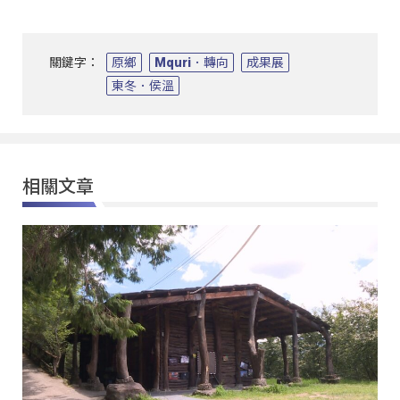
關鍵字：
原鄉
Mquri．轉向
成果展
東冬．侯溫
相關文章