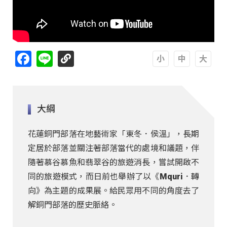
Facebook
Line
A
A
A
大綱
花蓮銅門部落在地藝術家「東冬．侯溫」，長期
定居於部落並關注著部落當代的處境和議題，伴
隨著慕谷慕魚和翡翠谷的旅遊消長，嘗試開啟不
同的旅遊模式，而日前也舉辦了以《Mquri．轉
向》為主題的成果展。給民眾用不同的角度去了
解銅門部落的歷史脈絡。