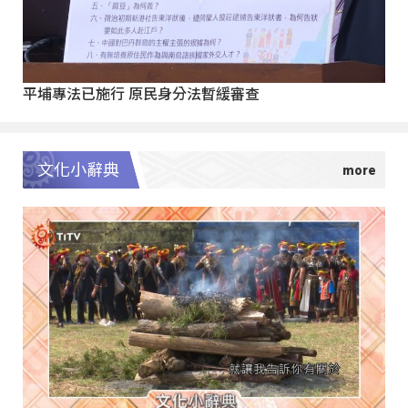
平埔專法已施行 原民身分法暫緩審查
文化小辭典