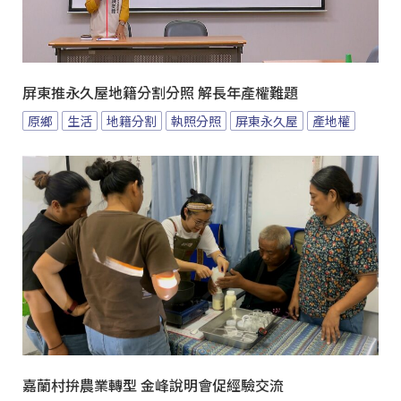
屏東推永久屋地籍分割分照 解長年產權難題
原鄉
生活
地籍分割
執照分照
屏東永久屋
產地權
嘉蘭村拚農業轉型 金峰說明會促經驗交流