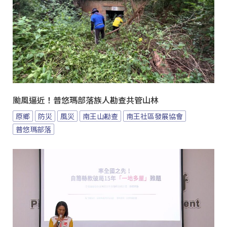
颱風逼近！普悠瑪部落族人勘查共管山林
原鄉
防災
風災
南王山勘查
南王社區發展協會
普悠瑪部落