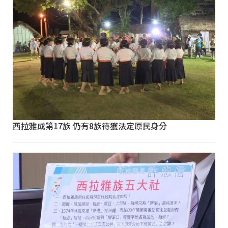
西拉雅成第17族 仍有8族待獲法定原民身分