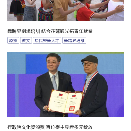
舞跨界劇場培訓 結合花蓮觀光拓青年就業
原鄉
教文
原民樂舞人才
舞跨界培訓
行政院文化獎頒獎 百位得主見證多元綻放