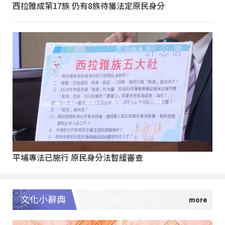
西拉雅成第17族 仍有8族待獲法定原民身分
平埔專法已施行 原民身分法暫緩審查
文化小辭典