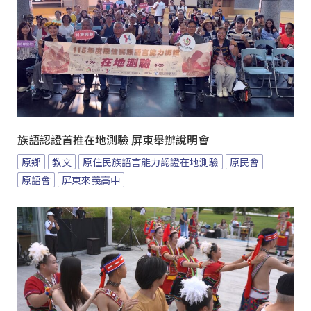
族語認證首推在地測驗 屏東舉辦說明會
原鄉
教文
原住民族語言能力認證在地測驗
原民會
原語會
屏東來義高中