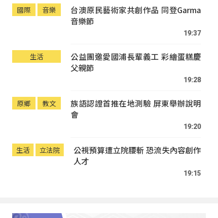
台澳原民藝術家共創作品 同登Garma
國際
音樂
音樂節
19:37
公益團邀愛國浦長輩義工 彩繪蛋糕慶
生活
父親節
19:28
族語認證首推在地測驗 屏東舉辦說明
原鄉
教文
會
19:20
公視預算遭立院腰斬 恐流失內容創作
生活
立法院
人才
19:15