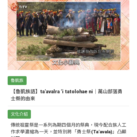
魯凱族
【魯凱族語】ta‘avalra ‘i tatolohae ni｜萬山部落勇
士祭的由來
文化介紹
傳統祖靈祭是一系列為期四個月的祭典，現今配合族人工
作求學濃縮為一天，並特別將「勇士祭(Ta‘avala)」凸顯