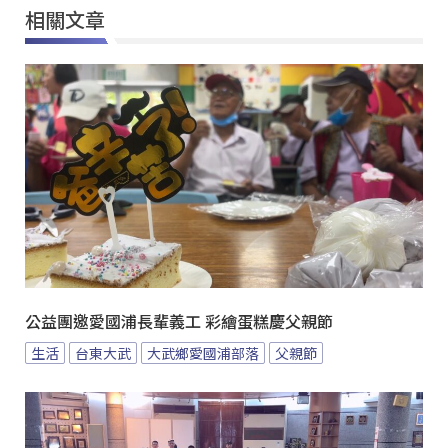
相關文章
公益團邀愛國浦長輩義工 彩繪蛋糕慶父親節
生活
台東大武
大武鄉愛國浦部落
父親節