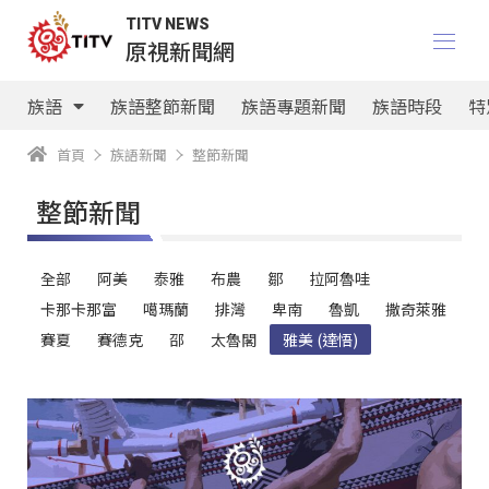
TITV NEWS
原視新聞網
族語
族語整節新聞
族語專題新聞
族語時段
特
首頁
族語新聞
整節新聞
整節新聞
族語選擇器
全部
阿美
泰雅
布農
鄒
拉阿魯哇
卡那卡那富
噶瑪蘭
排灣
卑南
魯凱
撒奇萊雅
賽夏
賽德克
邵
太魯閣
雅美 (達悟)