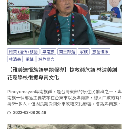
雅美 (達悟) 族語
卑南族
南王部落
家族
族語復振
林清美
歌謠
瀕危語言
【雅美達悟族語專題報導】搶救瀕危語 林清美創
花環學校復振卑南文化
Pinuyumayan卑南族群，是台灣東部的原住民族群之一，卑
南族十個部落主要散布在台東市以及卑南鄉，總人口數約有1
萬6千多人，但因長期受到外來政權文化影響，會說卑南族語
的人數也快速銳減，聯合國教科文組織也將卑南族語列為瀕
2022-03-08 20:48
危語言。