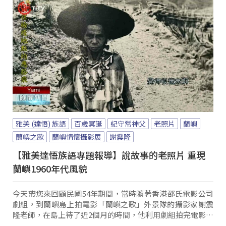
雅美 (達悟) 族語
百歲冥誕
紀守常神父
老照片
蘭嶼
蘭嶼之歌
蘭嶼情懷攝影展
謝震隆
【雅美達悟族語專題報導】說故事的老照片 重現
蘭嶼1960年代風貌
今天帶您來回顧民國54年期間，當時隨著香港邵氏電影公司
劇組，到蘭嶼島上拍電影「蘭嶼之歌」外景隊的攝影家謝震
隆老師，在島上待了近2個月的時間，他利用劇組拍完電影之
餘，拍了很多珍貴的蘭嶼老照片，並在108年3月已故紀守常