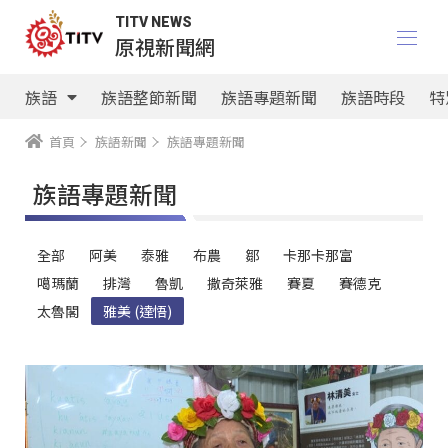
TITV NEWS
原視新聞網
族語
族語整節新聞
族語專題新聞
族語時段
特
首頁
族語新聞
族語專題新聞
族語專題新聞
族語選擇器
全部
阿美
泰雅
布農
鄒
卡那卡那富
噶瑪蘭
排灣
魯凱
撒奇萊雅
賽夏
賽德克
太魯閣
雅美 (達悟)