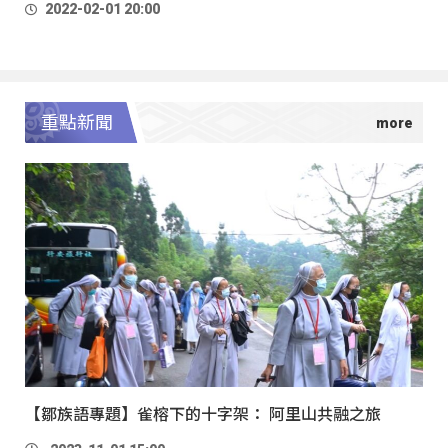
2022-02-01 20:00
神父百歲冥誕的紀念會上，展出「蘭嶼情懷攝影展」，一幅
幅老照片會說故事，在時光迴廊中，重現蘭嶼1960年代的自
然風貌。
重點新聞
【鄒族語專題】雀榕下的十字架： 阿里山共融之旅