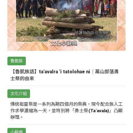
魯凱族
【魯凱族語】ta‘avalra ‘i tatolohae ni｜萬山部落勇
士祭的由來
文化介紹
傳統祖靈祭是一系列為期四個月的祭典，現今配合族人工
作求學濃縮為一天，並特別將「勇士祭(Ta‘avala)」凸顯
辦理。
小辭典