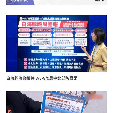
白海豚海警維持 8/8-8/9晨中北部防豪雨