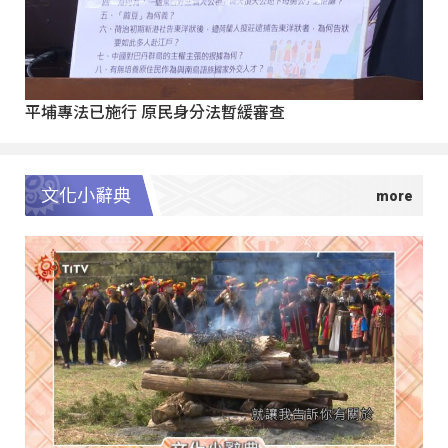
平埔專法已施行 原民身分法暫緩審查
文化小辭典