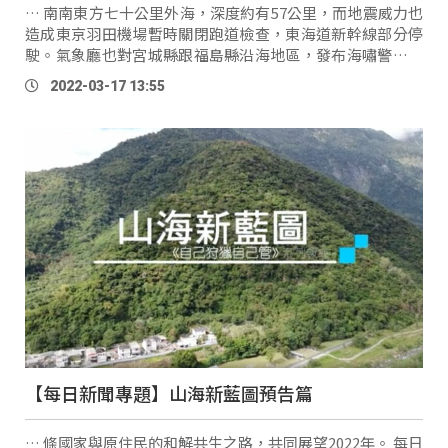
… 南南東方七十公里外海，深度約有57公里，而地震威力也
造成東京羽田機場暫時關閉跑道檢查，東海道新幹線部分停
駛。氣象廳也對宮城縣跟福島縣沿海地區，發布海嘯警報，
但已在今天清晨5點全面解除。 編譯：Umas Suqlumas、
2022-03-17 13:55
uliu
(
郭
亞
文
) / 責任編輯：德蘭
亞
朗
【每日新聞專題】山海新藍圖預告篇
… 條國家與原住民的和解共生之路，共同展望2022年。 每日