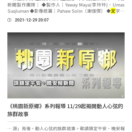
新聞製作團隊｜ ◆製作人｜Yaway Maya(李玲玲)、Umas
Suqluman ◆影像統籌｜Pahaw Solin（謝俊傑） ◆
文
字採
訪｜Yaway Maya(李玲玲)、Umas Suqluman、Ciwas
2021-12-29 20:07
Yamai (蔣淮薇) 、Nabu(孫俊憲)、Calaw Opic (丁至軒)、法
物嘞‧給尚、palang paljaljuman ◆攝影剪輯｜Pahaw
Solin（謝俊傑）、bazak(曾健安)、
uliu
(
郭
亞
文
…
《桃園新原鄉》系列報導 11/29起揭開動人心弦的
族群故事
… 源」背後，動人心弦的族群故事。敬請鎖定午安、晚安報