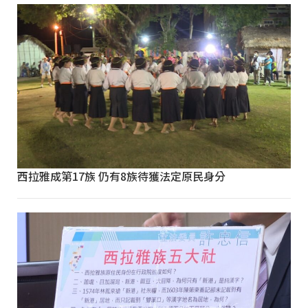
西拉雅成第17族 仍有8族待獲法定原民身分