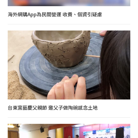
海外網購App為民間營運 收費、個資引疑慮
台東窯藝慶父親節 邀父子做陶碗感念土地