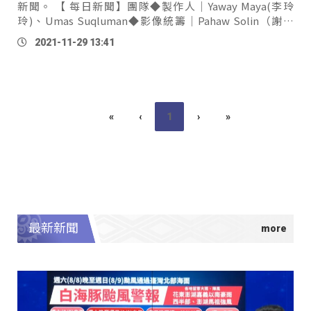
新聞。 【 每日新聞】團隊◆製作人｜Yaway Maya(李玲
玲)、Umas Suqluman◆影像統籌｜Pahaw Solin（謝俊
傑）◆
文
字採訪｜Ciwas Yamai (蔣淮薇) 、Aras
2021-11-29 13:41
Sawawan(陳鵬飛)、Kimliyan Masikadr(陸萱)、ljavaus(楊
高潔)、Cemedas Dumalalrath(江子芊)◆攝影剪輯｜
bazak(曾健安)、
uliu
(
郭
亞
文
) 、puljaljuyan(李耀維) 、Iku
lo'oh(張治平 …
«
‹
1
›
»
最新新聞