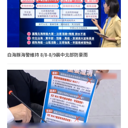
白海豚海警維持 8/8-8/9晨中北部防豪雨