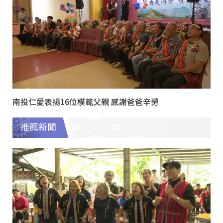
南投仁愛表揚16位模範父親 感謝爸爸辛勞
推薦新聞