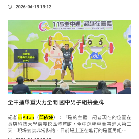
來自三重商工的高郡將挑戰晉級決賽資格，場上局勢隨著比
2026-04-19 19:12
賽推進逐漸拉開差距。 鈴聲 …
全中運舉重火力全開 國中男子組拚金牌
記者
si
Aitan
（
邱
依
婷
）：「是的主播，記者現在的位置在
長庚科技大學嘉義校區體育館，全中運舉重賽事進入第二
天，現場氣氛非常熱絡，目前場上正在進行的是國男組大級
別賽事，各位畫面上看到這位正在準備的選手，是來自花蓮