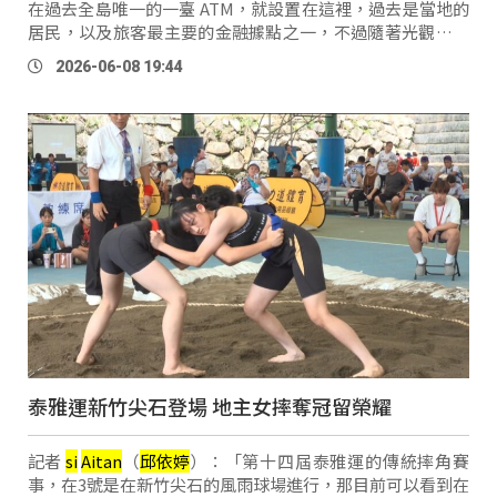
在過去全島唯一的一臺 ATM，就設置在這裡，過去是當地的
居民，以及旅客最主要的金融據點之一，不過隨著光觀與生
活需求增加，島上的金融服務也逐步擴點，陸續在農會以及
2026-06-08 19:44
東清便利超商，增設 ATM，而 …
泰雅運新竹尖石登場 地主女摔奪冠留榮耀
記者
si
Aitan
（
邱
依
婷
）：「第十四屆泰雅運的傳統摔角賽
事，在3號是在新竹尖石的風雨球場進行，那目前可以看到在