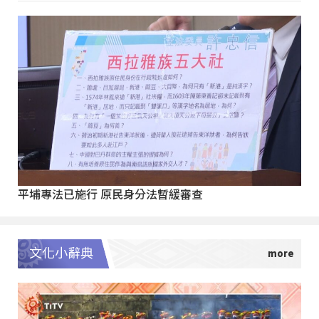
平埔專法已施行 原民身分法暫緩審查
文化小辭典