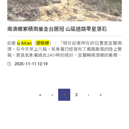
南澳鄉累積雨量全台居冠 山區道路零星落石
記者
si
Aitan
（
邱
依
婷
）：「現在記者所在的位置是宜蘭南
澳，在今天早上八點，氣象署已經發布了鳳凰颱風的陸上警
報，更具氣象署過去24小時的統計，宜蘭縣南澳鄉的累積雨
量已經是全台最高，想場也可以看到下著不小的雨勢。」
2025-11-11 12:19
「記者後方的是南澳北溪 …
«
‹
1
2
›
»