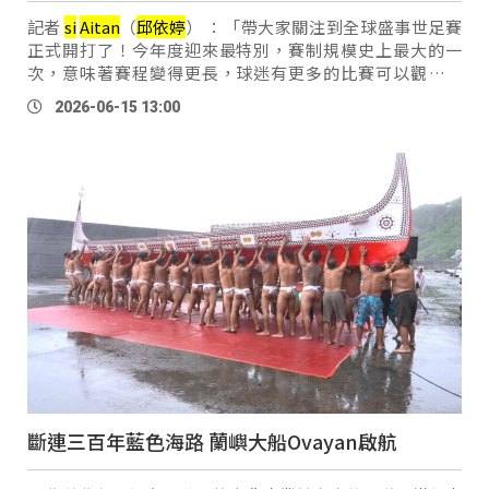
記者
si
Aitan
（
邱
依
婷
） ：「帶大家關注到全球盛事世足賽
正式開打了！今年度迎來最特別，賽制規模史上最大的一
次，意味著賽程變得更長，球迷有更多的比賽可以觀賞。
2026年世足賽由美國、加拿大與墨西哥三國共同主辦，賽事
2026-06-15 13:00
橫跨16座城市舉行。 不僅創下 …
斷連三百年藍色海路 蘭嶼大船Ovayan啟航