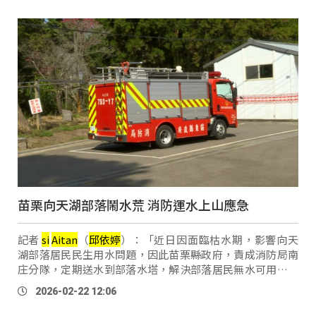
苗栗向天湖部落鬧水荒 消防運水上山應急
記者
si
Aitan
（
邱
依
婷
）：「近日因面臨枯水期，影響向天
湖部落居民民生用水問題，因此苗栗縣政府，責成消防局南
庄分隊，定期送水到部落水塔，解決部落居民無水可用的問
題。」 苗栗縣政府消防局第三大隊副隊長 李乾偉：「我們目
2026-02-22 12:06
前的話，南庄因為它是小型 …