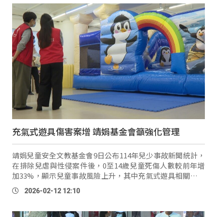
充氣式遊具傷害案增 靖娟基金會籲強化管理
靖娟兒童安全文教基金會9日公布114年兒少事故新聞統計，
在排除兒虐與性侵案件後，0至14歲兒童死傷人數較前年增
加33%，顯示兒童事故風險上升，其中充氣式遊具相關傷害
案例明顯增加。 記者
si
Aitan
（
邱
依
婷
）：「現在記者後方
2026-02-12 12:10
是公園的固定式遊 …