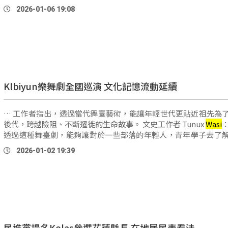
Tunux
Wasi
：「新城山它其實位於的位置，就是位在 …
2026-01-06 19:08
Klbiyun樂舞劇全國巡演 文化記憶流動延續
… 工作者指出，透過當代舞臺藝術，能讓年輕世代更貼近祖先為
後代，跨越險阻、不斷遷徙的生命故事。​ 文史工作者 Tunux
Wasi
透過這種舞臺劇，能夠讓對於一些部落的年輕人，青年學子去了
去發生，祖先為了遷徙為了妻小，為了後代 …
2026-01-02 19:39
民進黨提名Kolas參選花蓮縣長 在地居民表看法