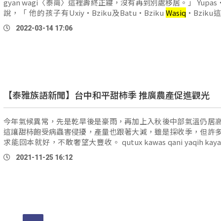
gyan wagi〈泰崗〉這裡壽終正寢，沒有再到別處移居。」 Yupas‧Yukan
說，「 他的孩子有Uxiy‧Bziku及Batu‧Bziku
Wasiq
‧Bzik
子。Uxiy‧Bziku的後代是分布在Pn-gyan wagi〈泰崗
2022-03-14 17:06
Thyakan，而分居在Hbun Tunan 〈秀巒〉那邊也是Uxiy‧Bz
孫，而Batu‧Bziku、
Wasiq
‧Bziku的子孫 …
【泰雅族語新聞】台中和平甜柿季 推廣農產促進觀光
今年氣候異常，先是乾旱後是豪雨，再加上入秋後中部氣溫仍居
這讓甜柿飽受病蟲害侵擾，產量也跟著大減，雖是採收季，但許
求能回本就好，不敢奢望大豐收。 qutux kawas qani yaqih kayal nya si
tkzyay ru si qwalax, tmwang trang mzyup hoqan abaw te 
2021-11-25 16:12
Taywan ga, si
wagiq
kinkilux nya, yan qaniy kayal ga …