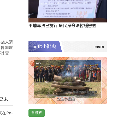
平埔專法已施行 原民身分法暫緩審查
年族人清
文化小辭典
魯閣族
那其實我
史末
就在Pn-
魯凱族