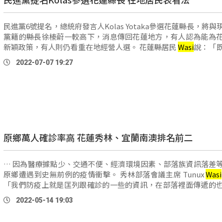
民進黨6號提名，總統府發言人Kolas Yotaka參選花蓮縣長，將與
黨籍的縣長徐榛蔚一較高下，消息傳回花蓮地方，有人認為能為
新穎政策，有人則仍看重在地經營人選。 花蓮縣居民
Wasi
說：「
原住民出來選花蓮的地方長官，為何為 …
2022-07-07 19:27
原鄉萬人確診率高 花蓮秀林、宜蘭南澳排名前二
… 因為醫療據點少、交通不便、經濟環境因素、部落族資訊落差
原鄉遭遇到史無前例的疫情衝擊。 秀林部落會議主席 Tunux
Wasi
「我們防疫上就是匡列跟確診的一些的資訊，在部落裡面傳遞的
加上衛生單位，在提供這些匡列確診的資 …
2022-05-14 19:03