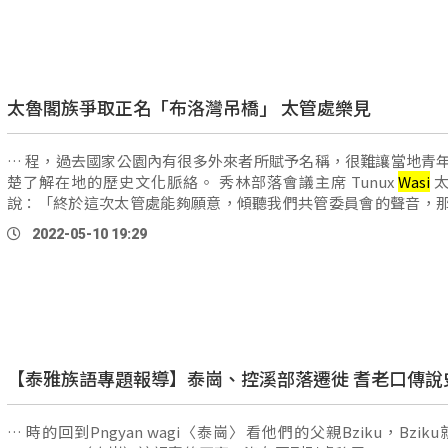
太魯閣族爭取正名「布洛灣吊橋」 太管處樂見
… 程，過去國家公園內有很多外來者所賦予名稱，很難讓當地青
楚了解在地的歷史文化脈絡。 秀林部落會議主席 Tunux
Wasi
太
說：「終於這次太管處能夠願意，傾聽我們共管委員會的聲音，
也是樂觀其成，當然太魯閣國家公園裡面 …
2022-05-10 19:29
【泰雅族語專題報導】泰崗、控溪部落遷徙 耆老口傳說
… 時的回到Pngyan wagi〈泰崗〉看他們的父親Bziku，Bziku