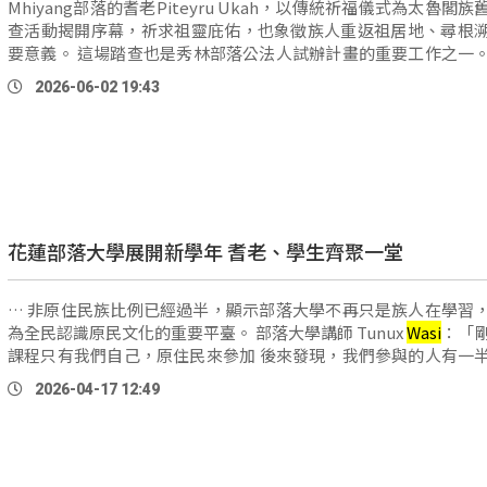
Mhiyang部落的耆老Piteyru Ukah，以傳統祈福儀式為太魯閣
查活動揭開序幕，祈求祖靈庇佑，也象徵族人重返祖居地、尋根
要意義。 這場踏查也是秀林部落公法人試辦計畫的重要工作之一。秀林部
落主席Tunux
Wasi
表示，推動部落公法人不只是 …
2026-06-02 19:43
花蓮部落大學展開新學年 耆老、學生齊聚一堂
… 非原住民族比例已經過半，顯示部落大學不再只是族人在學習
為全民認識原民文化的重要平臺。 部落大學講師 Tunux
Wasi
：「
課程只有我們自己，原住民來參加 後來發現，我們參與的人有一
有時候甚至超過一半都是漢人 。那剛好 …
2026-04-17 12:49