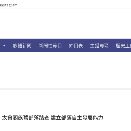
Instagram
族語新聞
新聞性節目
節目表
主播專區
歷史上
太魯閣族舊部落踏查 建立部落自主發展能力