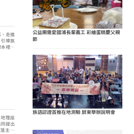
公益團邀愛國浦長輩義工 彩繪蛋糕慶父親
落、走進
節
，引導族
課本裡。
族語認證首推在地測驗 屏東舉辦說明會
是地理座
共同提出