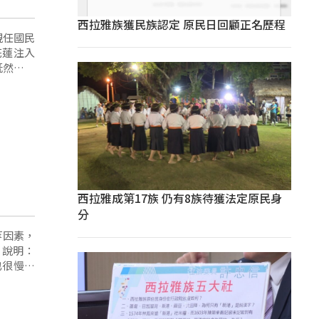
西拉雅族獲民族認定 原民日回顧正名歷程
現任國民
花蓮注入
既然要派
西拉雅成第17族 仍有8族待獲法定原民身
分
等因素，
說明：
也很慢又