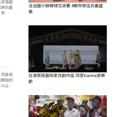
族舊部落踏
法治國小辦棒球交流賽 4縣市隊伍共襄盛
溯源的重
舉
，而是成
台澳原民藝術家共創作品 同登Garma音樂
剛開始的
節
半以上，