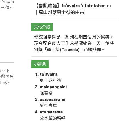
【魯凱族語】ta‘avalra ‘i tatolohae ni
u這三位孩
｜萬山部落勇士祭的由來
〉這裡跟
iku的子
文化介紹
傳統祖靈祭是一系列為期四個月的祭典，
現今配合族人工作求學濃縮為一天，並特
別將「勇士祭(Ta‘avala)」凸顯辦理。
小辭典
高不下，
ta‘avalra
多農民只
勇士成年禮
molapangolai
ska na
祖靈祭
asavasavahe
男性青年
atamatama
父字輩的稱呼