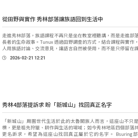
從田野與實作 秀林部落讓族語回到生活中
走進秀林部落，族語課程不再只是坐在教室裡聽講，而是走進部
長者的生命故事。Tunux 透過田野調查的方式，結合課程與實作
人用族語討論、交流意見，讓語言自然被使用，而不是只停留在
Bsuring（秀林部落）部落主席 Tunux
Wasi
：「關於族語這 …
2026-02-21 12:21
秀林4部落提訴求 盼「新城山」找回真正名字
「新城山」周圍世代生活於此的太魯閣族人而言，這座山不只
標，更是祖先狩獵、耕作與生活的場域；如今秀林地區四個部落
更名訴求，希望為這座山找回真正屬於它的名字。 Bsuring部落主席