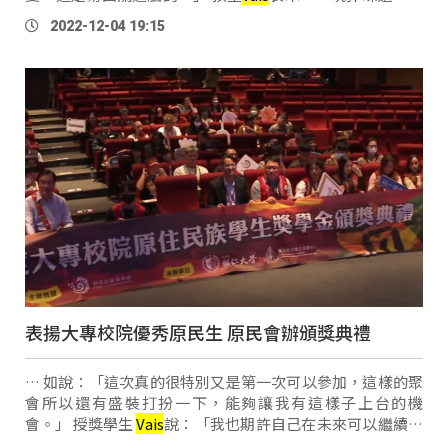
氣球，(記者：好不好玩？)好玩，(記者：平常會玩這些遊戲
2022-12-04 19:15
嗎？)不會。」 台東大武托育資源中心，為了落實「兒少為重
…
表揚大專校院優秀原民生 原民會辦頒獎典禮
… 如說：「這次真的很特別又是第一次可以參加，這樣的聚
會所以還有盛裝打扮一下，能夠讓我有這樣子上台的機
會。」 授獎學生
Vais
說：「我也期許自己在未來可以繼續努
力，然後如果有機會的話可以回到原鄉，協助原鄉的發展這