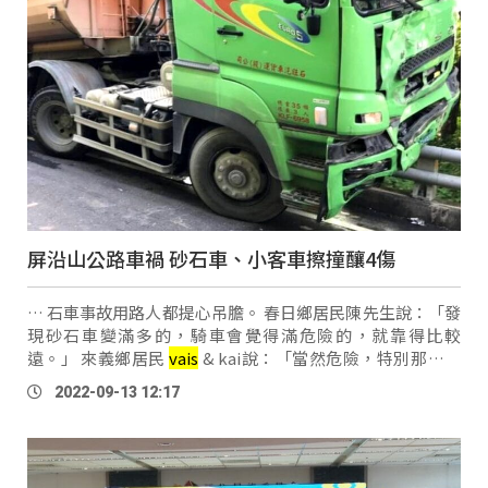
屏沿山公路車禍 砂石車、小客車擦撞釀4傷
… 石車事故用路人都提心吊膽。 春日鄉居民陳先生說：「發
現砂石車變滿多的，騎車會覺得滿危險的，就靠得比較
遠。」 來義鄉居民
vais
& kai說：「當然危險，特別那個砂
石有我還在那邊車禍，她摔過，因為那個小石頭掉下來然後
2022-09-13 12:17
你看那個傷口還在這裡，這邊都是 …