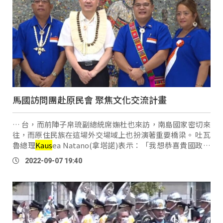
馬國訪問團赴原民會 聚焦文化交流計畫
… 台，而前陣子帛琉副總統席嫵杜也來訪，南島國家密切來
往，而原住民族在這場外交場域上也扮演著重要橋梁。 吐瓦
魯總理
Kaus
ea Natano(拿塔諾)表示：「我想恭喜貴國政府
大力支持台灣的原住民，因為台灣原住民與吐瓦魯，共享了
2022-09-07 19:40
許多傳統價值及習俗。」 回想 …