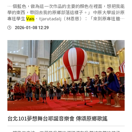
… 個藍色，做為這一次作品的主要的顏色在裡面，想把我能
學的東西，帶回去我的原鄉部落這樣子。」 中原大學設計原
專班學生
Vais
．tjarutadalj（林恩慈）：「來到原專班雖然
沒有設計的底子，但是真的進來之後就會學到很多很多，因
2026-01-08 12:29
為老師都很好，然後學到很多也東 …
台北101夢想舞台耶誕音樂會 傳頌原鄉歌謠