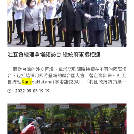
吐瓦魯總理拿塔諾訪台 總統府軍禮相迎
… 面對台灣的外交困境，拿塔諾強調將持續在不同的國際場
合，包括這個月即將登場的聯合國大會，替台灣發聲。 吐瓦
魯總理
Kaus
eaNatano(拿塔諾)說明：「我國政府將持續擁
護兩國的共享價值，並在國際場域為台灣發聲，一起捍衛民
2022-09-05 19:19
主、法治、和平等原則。」 兩國建交 …