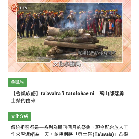
魯凱族
【魯凱族語】ta‘avalra ‘i tatolohae ni｜萬山部落勇
士祭的由來
文化介紹
傳統祖靈祭是一系列為期四個月的祭典，現今配合族人工
作求學濃縮為一天，並特別將「勇士祭(Ta‘avala)」凸顯