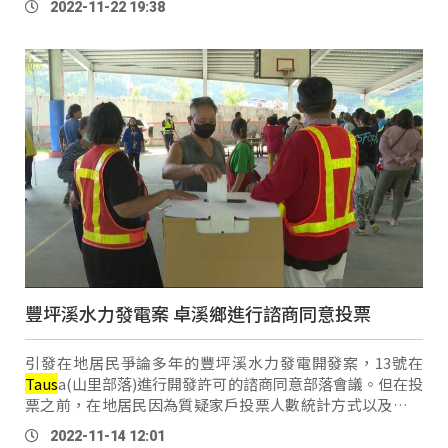
2022-11-22 19:38
樣子。」 原民會指出， 今年共 …
豐坪溪水力發電案 卓溪鄉進行諮商同意投票
引發在地居民爭論多年的豐坪溪水力發電開發案，13號在
Taus
a(山里部落)進行開發許可的諮商同意部落會議。但在投
票之前，在地居民因為質疑家戶投票人數統計方式以及委託
投票的合法性而引發爭論。 在地居民柯真光表示：「知本光
2022-11-14 12:01
電案，法院判 …