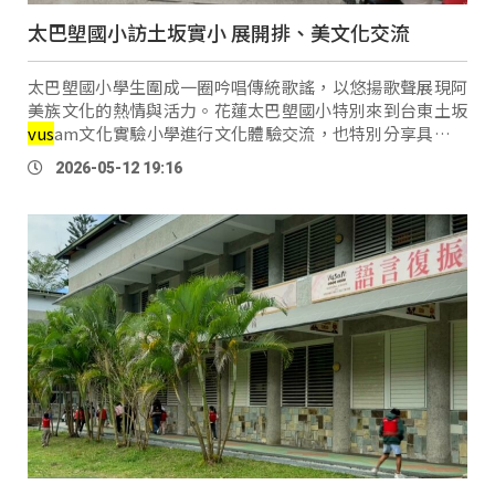
太巴塱國小訪土坂實小 展開排、美文化交流
太巴塱國小學生圍成一圈吟唱傳統歌謠，以悠揚歌聲展現阿
美族文化的熱情與活力。花蓮太巴塱國小特別來到台東土坂
vus
am文化實驗小學進行文化體驗交流，也特別分享具代表
性的紅糯米文化，現場製作紅糯米奶茶，讓現場師生品嚐不
2026-05-12 19:16
同部落 …