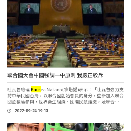
聯合國大會中國強調一中原則 我嚴正駁斥
吐瓦魯總理
Kaus
ea Natano(拿塔諾)表示：「吐瓦魯強力支
持中華民國台灣，以聯合國創始會員的身分，重新加入聯合
國並積極參與，世界衛生組織、國際民航組織，及聯合國氣
候變化綱要公約等，聯合國專門機構。」 友邦挺台言論再加
2022-09-24 19:13
一！前陣子訪台的吐瓦魯總理 …