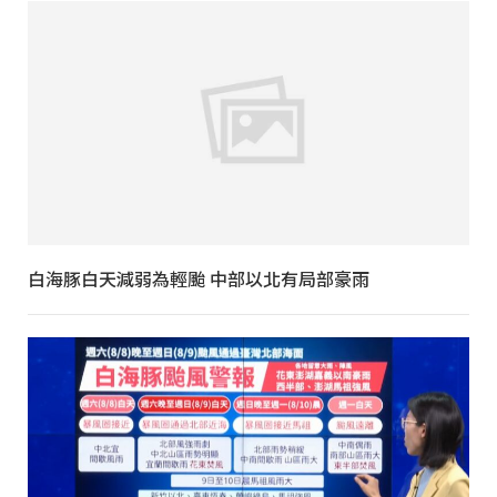
白海豚白天減弱為輕颱 中部以北有局部豪雨