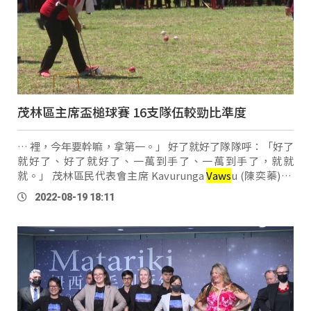
茂林區主席盃槌球賽 16支隊伍較勁比準度
… 裡，今年要幹嘛，拿第一。」 好了就好了隊隊呼：「好了
就好了、好了就好了、一萬到手了、一萬到手了，就就
就。」 茂林區民代表會主席 Kavurunga
Vaws
u (陳奕蓁) 說
明：「去年的原住民，就是原住民比賽，我們有去參加，就
2022-08-19 18:11
是因為北部都很盛行，我們希望說藉著主席盃，能夠推廣這
…