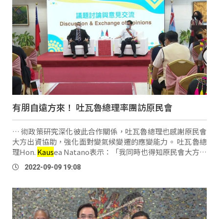
有朋自遠方來！ 吐瓦魯總理率團訪原民會
… 術政策研究深化彼此合作關係，吐瓦魯總理也感謝原民會
大方出資協助，強化面對變氣候變遷的應變能力。 吐瓦魯總
理Hon.
Kaus
ea Natano表示：「我同時也得知原民會大方同
意，以資金的形式來協助我們，將於2022年10月於第27屆締
2022-09-09 19:08
約國會議上由太平洋公民 …