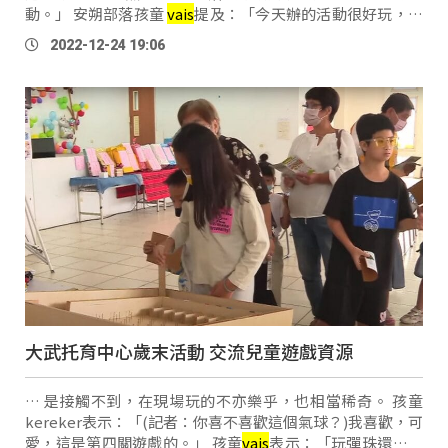
動。」 安朔部落孩童
vais
提及：「今天辦的活動很好玩，可
以吃到很多好吃的，也可以聽到好聽的歌。」 攤商阮豐娘補
2022-12-24 19:06
充：「其實賺到本錢就好了，主要就是 …
大武托育中心歲末活動 交流兒童遊戲資源
… 是接觸不到，在現場玩的不亦樂乎，也相當稀奇。 孩童
kereker表示：「(記者：你喜不喜歡這個氣球？)我喜歡，可
愛，這是第四關遊戲的。」 孩童
vais
表示：「玩彈珠還有打