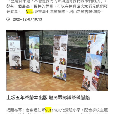
… 望能夠串連，不管是我們的鄉鎮還有我們城市們的孩子，
都有一個最高、最棒的舞臺，可以在這邊讓大家看見他們發
光發亮。」
Vas
a東排灣七年歌謠隊、塔山之歌古謠傳唱、彩
虹古謠隊，等多間原鄉學校，即日起的周末，在台北101分
2025-12-07 19:13
享來自原鄉的樂舞魅力 …
土坂五年祭繪本出版 邀民眾認識祭儀脈絡
揭開布幕！台東達仁鄉
vus
am文化實驗小學，配合學校主題