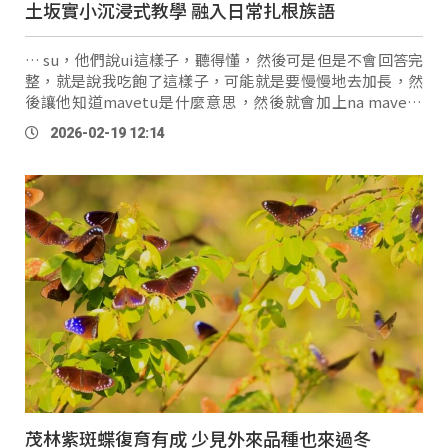
土坂實小沉浸式教學 融入日常扎根族語
… su，他們說ui這樣子，聽得懂，然後可是但是不會回答完
整，就是說我吃飽了這樣子，可能就是要慢慢地去加長，然
後讓他知道mavetu是什麼意思，然後就會加上na mavetu
anga su，就是用動作跟口語這樣子，去做練習。」 台東達
2026-02-19 12:14
仁鄉土坂
vus
am文化實驗小學，2017年正式 …
茂林紫斑蝶復育有成 少見外來品種也來過冬