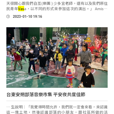
天很開心跟我們旮亙(樂團 ) 少多宜老師，還有以及我們原住
民青年
Vas
a，以不同的形式來參加這次的演出。」 Amis旮
亙樂團團長少多宜提及：「我很開心今天參加WE ARE，WE
2023-01-10 19:16
ARE是什麼意思呢，語意上就是 …
台東安朔部落音樂市集 平安夜共度佳節
… 生說明：「我覺得時間允許，我們就一定會來看，來認識
這一塊土地，然後認識部落的小朋友，跟社區所做的活