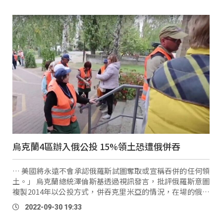
烏克蘭4區辦入俄公投 15%領土恐遭俄併吞
… 美國將永遠不會承認俄羅斯試圖奪取或宣稱吞併的任何領
土。」 烏克蘭總統澤倫斯基透過視訊發言，批評俄羅斯意圖
複製2014年以公投方式，併吞克里米亞的情況，在場的俄羅
斯駐聯合國大使重申，公投程序相當公開透明。 俄羅斯駐聯
2022-09-30 19:33
合國大使
Vass
ily