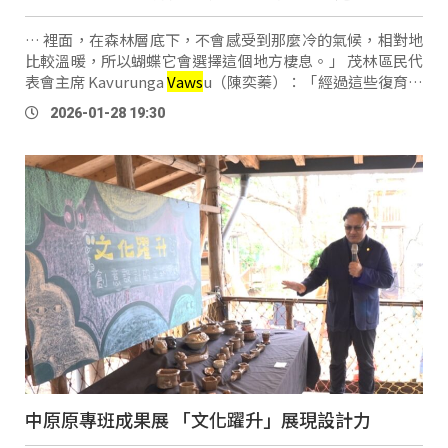
… 裡面，在森林層底下，不會感受到那麼冷的氣候，相對地
比較溫暖，所以蝴蝶它會選擇這個地方棲息。」 茂林區民代
表會主席 Kavurunga
Vaws
u（陳奕蓁）：「經過這些復育的
人員，加上我們部落的族人，也都是達成一個共識，除了從
2026-01-28 19:30
農藥、就是農產，都是不打藥，都是做友善 …
中原原專班成果展 「文化躍升」展現設計力