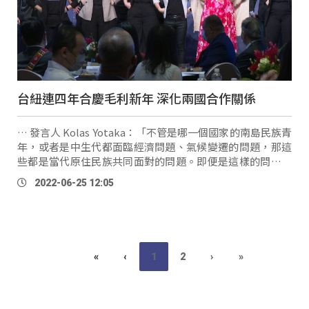
台紐連四年合慶毛利新年 深化兩國合作關係
… 發言人 Kolas Yotaka：「不管是哪一個國家的南島民族青
年，或者是中生代都面臨經濟問題、氣候變遷的問題，那這
些都是當代原住民族共同面對的問題。即便是這樣的問題，
一樣是跨國交流分享經驗，面對我們的挑戰。」 土坂
2022-06-25 12:05
VUS
AM文化實驗小學老師 Tjaiwan Giling (阮瑋鴻)
«
‹
1
2
›
»