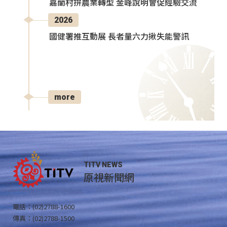
嘉蘭村拚農業轉型 金峰說明會促經驗交流
2026
國健署推互動展 長者量六力揪失能警訊
more
TITV NEWS
原視新聞網
電話：(02)2788-1600
傳真：(02)2788-1500