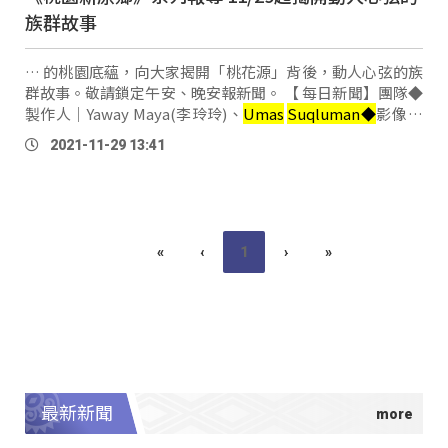
族群故事
… 的桃園底蘊，向大家揭開「桃花源」背後，動人心弦的族
群故事。敬請鎖定午安、晚安報新聞。 【 每日新聞】團隊◆
製作人｜Yaway Maya(李玲玲)、
Umas
Suqluman◆
影像統
籌｜Pahaw Solin（謝俊傑）◆文字採訪｜Ciwas Yamai (蔣
2021-11-29 13:41
淮薇) 、Aras Sawawan(陳鵬飛)、Kimliyan Masikadr(陸
萱)、ljavaus(楊高潔)、Cemedas Dumalalrath(江子芊)◆
攝影剪輯｜
bazak
(曾健安)、uliu (郭 …
«
‹
1
›
»
最新新聞