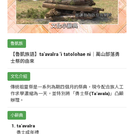
魯凱族
【魯凱族語】ta‘avalra ‘i tatolohae ni｜萬山部落勇
士祭的由來
文化介紹
傳統祖靈祭是一系列為期四個月的祭典，現今配合族人工
作求學濃縮為一天，並特別將「勇士祭(Ta‘avala)」凸顯
辦理。
小辭典
ta‘avalra
勇士成年禮