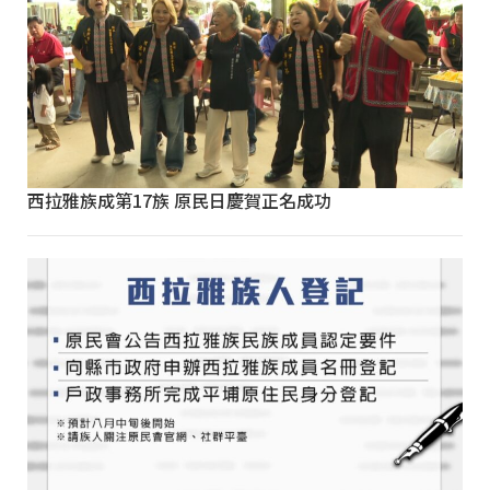
西拉雅族成第17族 原民日慶賀正名成功