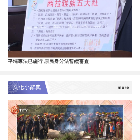
平埔專法已施行 原民身分法暫緩審查
文化小辭典