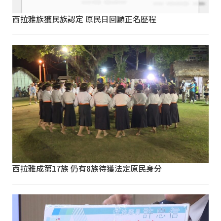
西拉雅族獲民族認定 原民日回顧正名歷程
西拉雅成第17族 仍有8族待獲法定原民身分