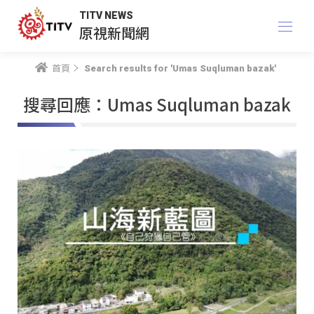
TITV NEWS
原視新聞網
首頁
Search results for 'Umas Suqluman bazak'
搜尋回應：Umas Suqluman bazak