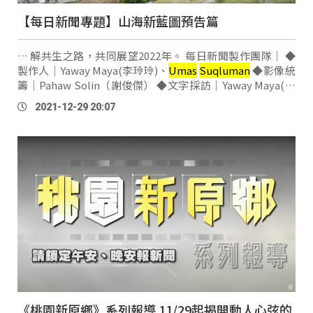
【每日新聞專題】山海新藍圖預告篇
… 解共生之路，共同展望2022年。 每日新聞製作團隊｜ ◆
製作人｜Yaway Maya(李玲玲)、
Umas
Suqluman
◆影像統
籌｜Pahaw Solin（謝俊傑） ◆文字採訪｜Yaway Maya(李
玲玲)、
Umas
Suqluman
、Ciwas Yamai (蔣淮薇) 、
2021-12-29 20:07
Nabu(孫俊憲)、Calaw Opic (丁至軒)、法物嘞‧給尚、
palang paljaljuman ◆攝影剪輯｜Pahaw Solin（謝俊
傑）、
bazak
(曾健安)、uliu (郭亞文) 、Hundiv、Nabu(孫
俊憲)、Calaw Opic (丁至 …
《桃園新原鄉》系列報導 11/29起揭開動人心弦的