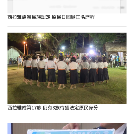
西拉雅族獲民族認定 原民日回顧正名歷程
西拉雅成第17族 仍有8族待獲法定原民身分