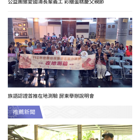
公益團邀愛國浦長輩義工 彩繪蛋糕慶父親節
族語認證首推在地測驗 屏東舉辦說明會
推薦新聞