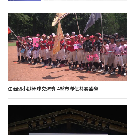
法治國小辦棒球交流賽 4縣市隊伍共襄盛舉