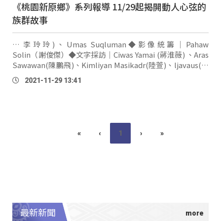
《桃園新原鄉》系列報導 11/29起揭開動人心弦的
族群故事
… 李玲玲)、Umas Suqluman◆影像統籌｜Pahaw
Solin（謝俊傑）◆文字採訪｜Ciwas Yamai (蔣淮薇) 、Aras
Sawawan(陳鵬飛)、Kimliyan Masikadr(陸萱)、ljavaus(楊
高潔)、Cemedas Dumalalrath(江子芊)◆攝影剪輯｜
2021-11-29 13:41
bazak(曾健安)、uliu (郭亞文) 、puljaljuyan(李耀維) 、Iku
lo'oh(張治平)、Uliw(李承遠)、許家榮、
Tjivuluwan
Rayan(
孫
政
賢
)◆編輯團隊｜Laway Futol、劉思含、
Sehuy(高載莉)、Ru'it Musi(王昱潔)、鄭群騰
«
‹
1
›
»
最新新聞