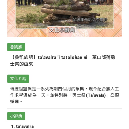
魯凱族
【魯凱族語】ta‘avalra ‘i tatolohae ni｜萬山部落勇
士祭的由來
文化介紹
傳統祖靈祭是一系列為期四個月的祭典，現今配合族人工
作求學濃縮為一天，並特別將「勇士祭(Ta‘avala)」凸顯
辦理。
小辭典
ta‘avalra