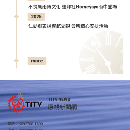
不畏風雨傳文化 達邦社Homeyaya雨中登場
2025
仁愛鄉表揚模範父親 公所精心安排活動
more
TITV NEWS
原視新聞網
電話：(02)2788-1600