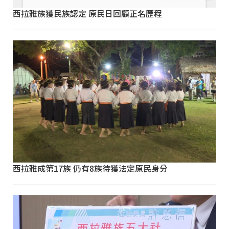
西拉雅族獲民族認定 原民日回顧正名歷程
西拉雅成第17族 仍有8族待獲法定原民身分