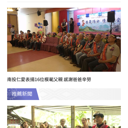
南投仁愛表揚16位模範父親 感謝爸爸辛勞
推薦新聞