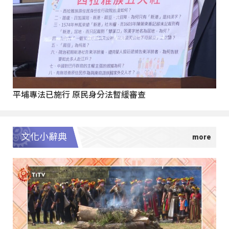
平埔專法已施行 原民身分法暫緩審查
文化小辭典