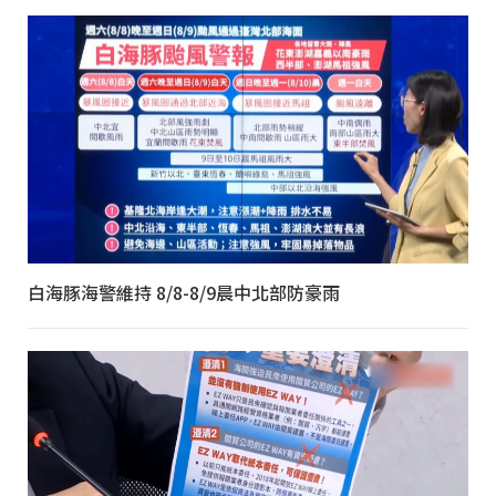
白海豚海警維持 8/8-8/9晨中北部防豪雨