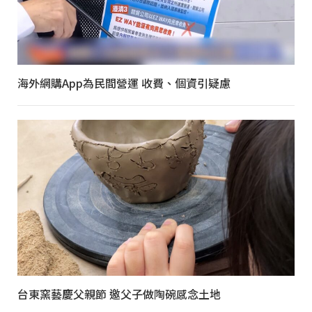
海外網購App為民間營運 收費、個資引疑慮
台東窯藝慶父親節 邀父子做陶碗感念土地