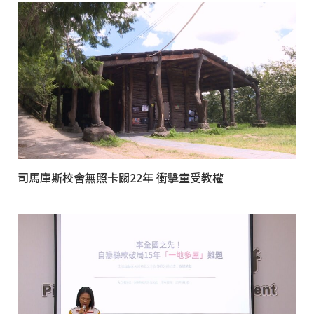
司馬庫斯校舍無照卡關22年 衝擊童受教權