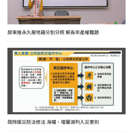
屏東推永久屋地籍分割分照 解長年產權難題
政院版災防法修法 海嘯、堰塞湖列入災害別