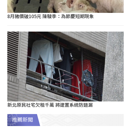
8月豬價破105元 陳駿季：為節慶短期現象
新北原民社宅欠租千萬 將建置系統防錯漏
推薦新聞