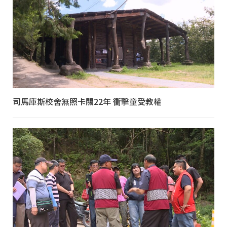
司馬庫斯校舍無照卡關22年 衝擊童受教權