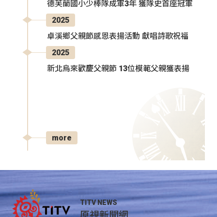
德芙蘭國小少棒隊成軍3年 獲隊史首座冠軍
2025
卓溪鄉父親節感恩表揚活動 獻唱詩歌祝福
2025
新北烏來歡慶父親節 13位模範父親獲表揚
more
TITV NEWS
原視新聞網