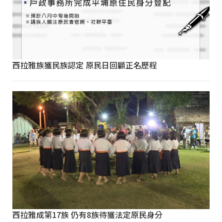
西拉雅族獲民族認定 原民日回顧正名歷程
西拉雅成第17族 仍有8族待獲法定原民身分