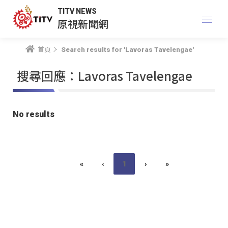
TITV NEWS
原視新聞網
首頁
Search results for 'Lavoras Tavelengae'
搜尋回應：Lavoras Tavelengae
No results
«
‹
1
›
»