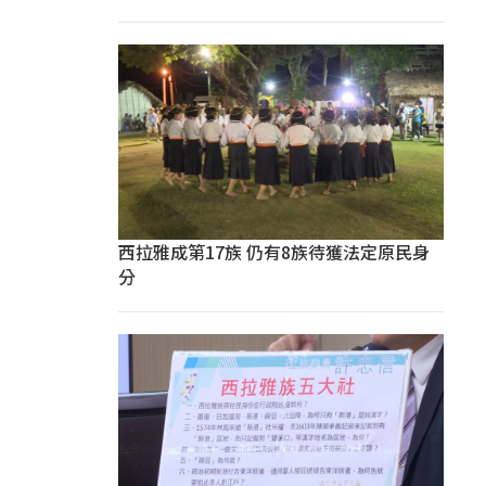
西拉雅成第17族 仍有8族待獲法定原民身
分