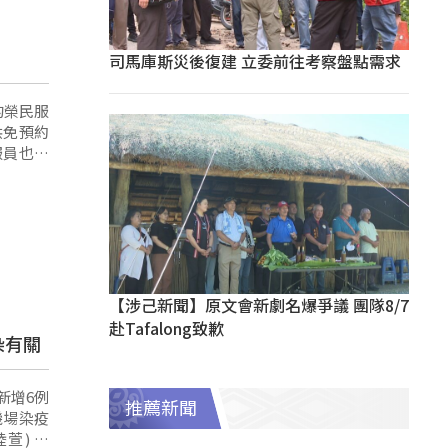
司馬庫斯災後復建 立委前往考察盤點需求
的榮民服
供免預約
服員也親
【涉己新聞】原文會新劇名爆爭議 團隊8/7
赴Tafalong致歉
染有關
新增6例
推薦新聞
機場染疫
陸萱) 表