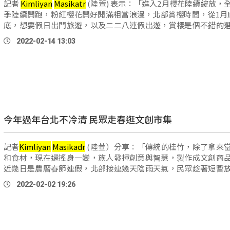
記者
Kimliyan
Masikatr
(陸萱) 表示：「進入2月櫻花陸續綻放，
季陸續開跑，粉紅櫻花開好開滿相當浪漫，北部賞櫻時間，從1月
底，想要假日出門旅遊，以及二二八連假出遊，賞櫻是個不錯的
北部賞櫻地點還有陽明山國家公園、東湖樂活公園 …
2022-02-14 13:03
今年過年台北不冷清 民眾走春逛文創市集
記者
Kimliyan
Masikadr
(陸萱）分享：「傳統的桂竹，除了拿來
和食材，現在還搖身一變，族人發揮創意與智慧，製作成文創商
近幾日是農曆春節連假，北部接連幾天陰雨天氣，民眾趁著短暫
來走走。」 農曆春節去哪走春呢？春節連假在華山文創園 …
2022-02-02 19:26