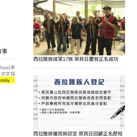
故事
西拉雅族成第17族 原民日慶賀正名成功
）◆文字採
imliyan
江子芊)◆攝
 、Iku
政賢)◆編
西拉雅族獲民族認定 原民日回顧正名歷程