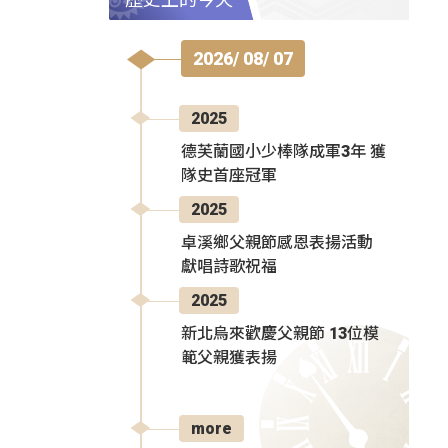
2026/ 08/ 07
2025
德芙蘭國小少棒隊成軍3年 獲
隊史首座冠軍
2025
卓溪鄉父親節感恩表揚活動
獻唱詩歌祝福
2025
新北烏來歡慶父親節 13位模
範父親獲表揚
more