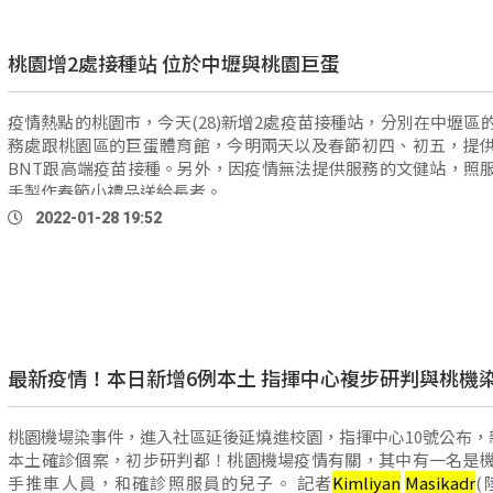
桃園增2處接種站 位於中壢與桃園巨蛋
疫情熱點的桃園市，今天(28)新增2處疫苗接種站，分別在中壢區
務處跟桃園區的巨蛋體育館，今明兩天以及春節初四、初五，提
BNT跟高端疫苗接種。另外，因疫情無法提供服務的文健站，照
手製作春節小禮品送給長者。
2022-01-28 19:52
最新疫情！本日新增6例本土 指揮中心複步研判與桃機
桃園機場染事件，進入社區延後延燒進校園，指揮中心10號公布，
本土確診個案，初步研判都！桃園機場疫情有關，其中有一名是
手推車人員，和確診照服員的兒子。 記者
Kimliyan
Masikadr
(