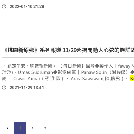
示：「記者現在所在的位置，就是在桃園中壢的一間 …
2022-01-10 21:28
《桃園新原鄉》系列報導 11/29起揭開動人心弦的族群
… 鎖定午安、晚安報新聞。 【 每日新聞】團隊◆製作人｜Yaway Maya(李
玲玲)、Umas Suqluman◆影像統籌｜Pahaw Solin（謝俊傑
訪｜Ciwas Yamai (蔣淮薇) 、Aras Sawawan(陳鵬飛)、
K
Masikadr
(陸萱)、ljavaus(楊高潔)、Cemedas Dumalalrath(
2021-11-29 13:41
影剪輯｜bazak(曾健安)、uliu (郭亞文) 、puljaljuyan(李耀維)
lo'oh(張治平)、Uliw(李承遠)、許家榮、Tjivuluwan Rayan(孫
…
‹
1
›
»