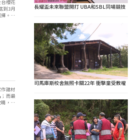
全台櫻花
長耀盃未來聯盟開打 UBA和SBL同場競技
底到3月
選擇。」
司馬庫斯校舍無照卡關22年 衝擊童受教權
當作建材
品；而最
放晴，出