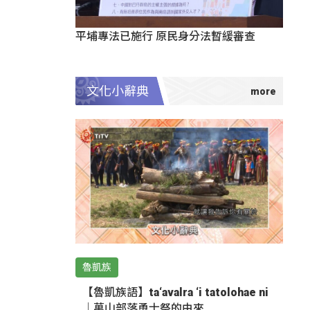
平埔專法已施行 原民身分法暫緩審查
文化小辭典
魯凱族
【魯凱族語】ta‘avalra ‘i tatolohae ni
｜萬山部落勇士祭的由來