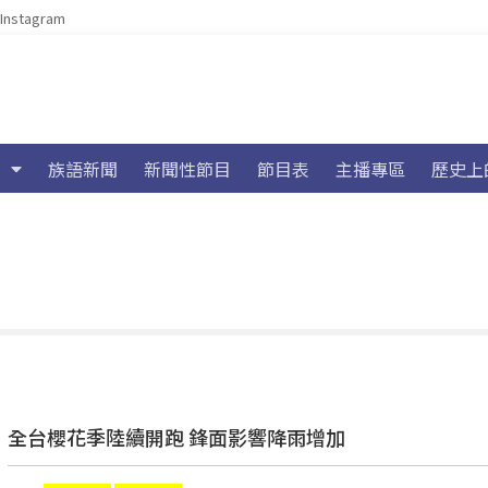
Instagram
族語新聞
新聞性節目
節目表
主播專區
歷史上
全台櫻花季陸續開跑 鋒面影響降雨增加