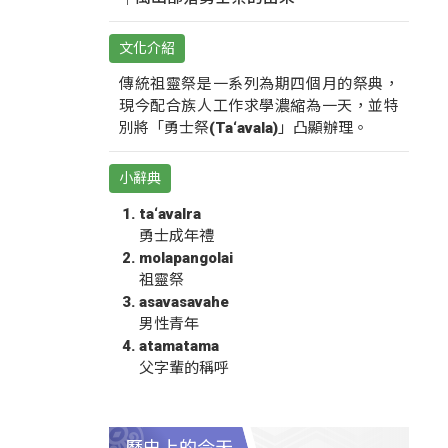
文化介紹
傳統祖靈祭是一系列為期四個月的祭典，
現今配合族人工作求學濃縮為一天，並特
別將「勇士祭(Ta‘avala)」凸顯辦理。
小辭典
ta‘avalra
勇士成年禮
molapangolai
祖靈祭
asavasavahe
男性青年
atamatama
父字輩的稱呼
歷史上的今天