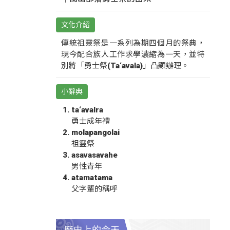
文化介紹
傳統祖靈祭是一系列為期四個月的祭典，
現今配合族人工作求學濃縮為一天，並特
別將「勇士祭(Ta‘avala)」凸顯辦理。
小辭典
ta‘avalra
勇士成年禮
molapangolai
祖靈祭
asavasavahe
男性青年
atamatama
父字輩的稱呼
歷史上的今天