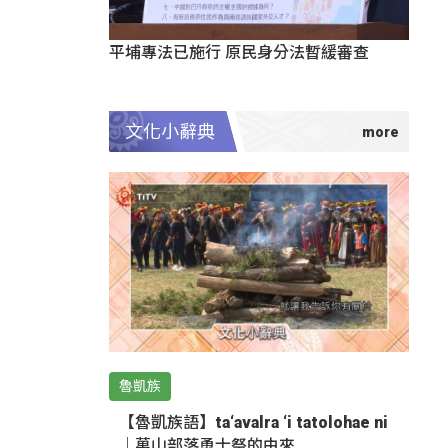
平埔專法已施行 原民身分法暫緩審查
文化小辭典
魯凱族
【魯凱族語】ta‘avalra ‘i tatolohae ni
｜萬山部落勇士祭的由來