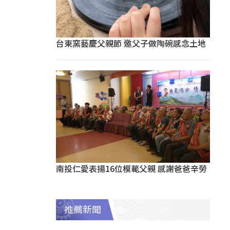
台東窯藝慶父親節 邀父子做陶碗感念土地
南投仁愛表揚16位模範父親 感謝爸爸辛勞
推薦新聞