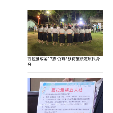
西拉雅成第17族 仍有8族待獲法定原民身
分