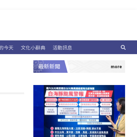
的今天
文化小辭典
活動訊息
最新新聞